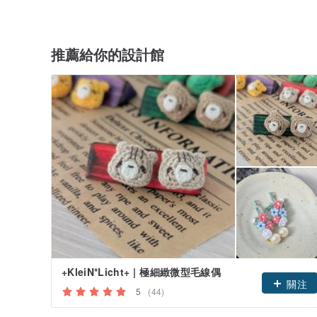
推薦給你的設計館
+KleiN*Licht+ | 極細緻微型毛線偶
關注
5
(44)