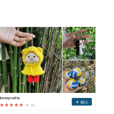
bemycrafts
關注
5
(5)