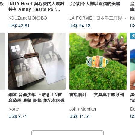
數板
INITY Heart 與心愛的人成對
[定做]令人難以置信的美麗
盛
持有 Ainity Hearts Pair
臟
Key Case INK-PAIR
LA FORME | 日本手工訂製玻璃珠寶
KOUZandMOKOBO
N
US$ 42.81
US$ 94.18
US
鋼琴 音楽少年 下敷き TN書
書蟲胸針 — 文具與手帳系列
黑
寫墊板 底墊 書籤 筆記本內襯
情
Notte
John Moniker
De
US$ 9.71
US$ 11.51
US