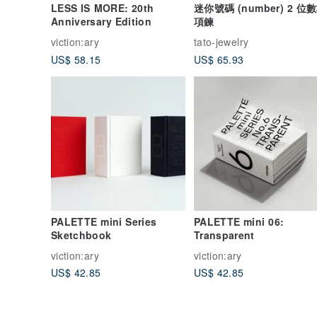
LESS IS MORE: 20th
迷你號碼 (number) 2 位
Anniversary Edition
項鍊
viction:ary
tato-jewelry
US$ 58.15
US$ 65.93
PALETTE mini Series
PALETTE mini 06:
Sketchbook
Transparent
viction:ary
viction:ary
US$ 42.85
US$ 42.85