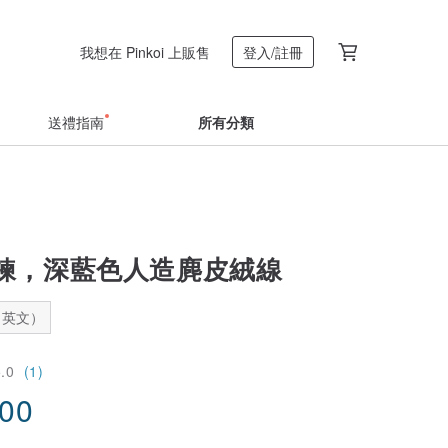
我想在 Pinkoi 上販售
登入/註冊
送禮指南
所有分類
鍊，深藍色人造麂皮絨線
：英文）
5.0
(1)
.00