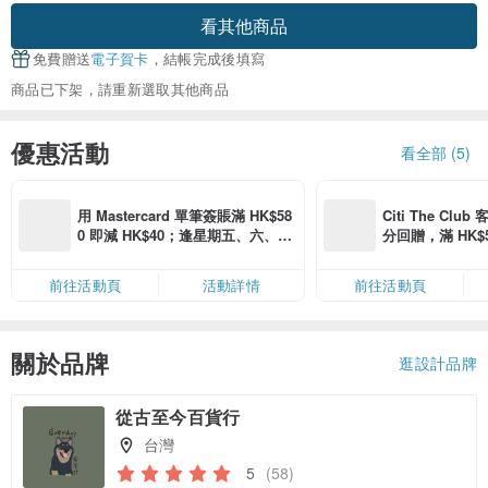
看其他商品
免費贈送
電子賀卡
，結帳完成後填寫
商品已下架，請重新選取其他商品
優惠活動
看全部 (5)
用 Mastercard 單筆簽賬滿 HK$58
Citi The Club
0 即減 HK$40；逢星期五、六、日
分回贈，滿 HK$580
滿 HK$880 即減 HK$80（名額有
Coins（名額
限，額滿即止，僅限「常用信用
前往活動頁
活動詳情
前往活動頁
卡」結帳）
關於品牌
逛設計品牌
從古至今百貨行
台灣
5
(58)