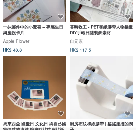
一抹郵件中的小驚喜 – 專屬生日
暮時收工 - PET和紙膠帶人物插畫
與慶祝卡片
DIY手帳日誌裝飾素材
Apple Flower
自元素
HK$ 48.8
HK$ 117.5
馬來西亞 國慶日 文化日 與自己國
廚房布紋和紙膠帶 | 搖搖擺擺的鴨
家情感的連結 節慶時貼紋身貼紙
子