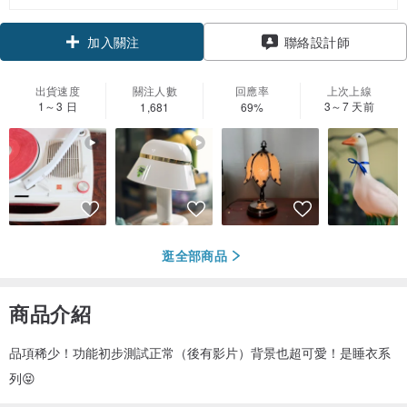
領優惠券
聯絡設計師
加入關注
出貨速度
關注人數
回應率
上次上線
1～3 日
3～7 天前
1,681
69%
逛全部商品
商品介紹
品項稀少！功能初步測試正常（後有影片）背景也超可愛！是睡衣系
列😝