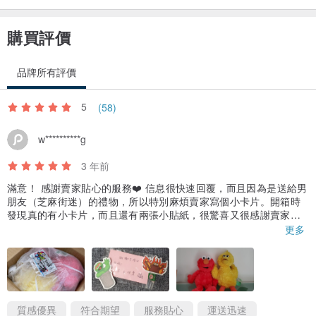
購買評價
品牌所有評價
5
(58)
w**********g
3 年前
滿意！ 感謝賣家貼心的服務❤️ 信息很快速回覆，而且因為是送給男
朋友（芝麻街迷）的禮物，所以特別麻煩賣家寫個小卡片。開箱時
發現真的有小卡片，而且還有兩張小貼紙，很驚喜又很感謝賣家讓
自己買到想買很久的公仔。❤️
更多
（圖片是我照得有色差、照得時候燈光較差所以照得不好，原物其
實和圖片顏色一樣的❤️ 抱歉🙏）
質感優異
符合期望
服務貼心
運送迅速