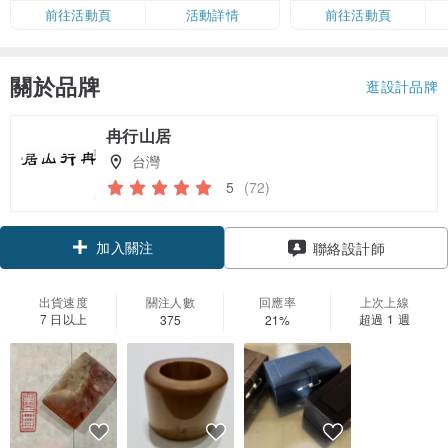
限，額滿即止，僅限「常用信用
前往活動頁
活動詳情
前往活動頁
卡」結帳）
關於品牌
逛設計品牌
冉行山居
台灣
5
(72)
加入關注
聯絡設計師
出貨速度
關注人數
回應率
上次上線
7 日以上
超過 1 週
375
21%