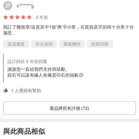
s********g
4 年前
我訂了幾個章!這是其中1個'佛'字小章，石質靚及字刻得十分美十分
滿意。
質感優異
符合期望
風格獨特
想再回購
設計師於 4 年前回覆
謝謝您一直給我們支持與鼓勵。
靚石可以讓有緣人收藏是印石的福氣😊
1 人覺得有幫助
看品牌所有評價 (72)
與此商品相似