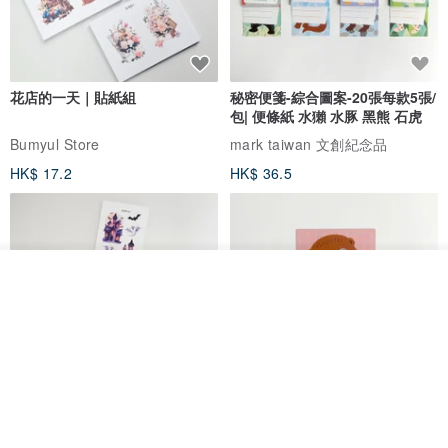
花店的一天｜貼紙組
秘密便箋-綜合圖案-20張每款5張/
包| 便條紙 水獺 水豚 黑熊 石虎
Bumyul Store
mark taiwan 文創紀念品
HK$ 17.2
HK$ 36.5
看其他商品
了解品牌
鬼屋貼紙包
秘密便箋-水獺/20張一包 | 便條紙
動物 水獺 筆記本 便箋 文具