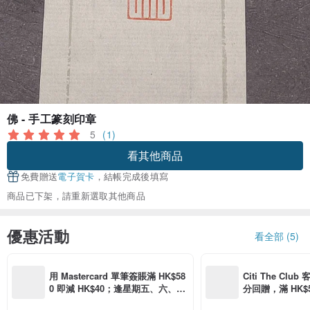
佛 - 手工篆刻印章
5
(1)
看其他商品
免費贈送
電子賀卡
，結帳完成後填寫
商品已下架，請重新選取其他商品
優惠活動
看全部 (5)
用 Mastercard 單筆簽賬滿 HK$58
Citi The Club
0 即減 HK$40；逢星期五、六、日
分回贈，滿 HK$580
滿 HK$880 即減 HK$80（名額有
Coins（名額