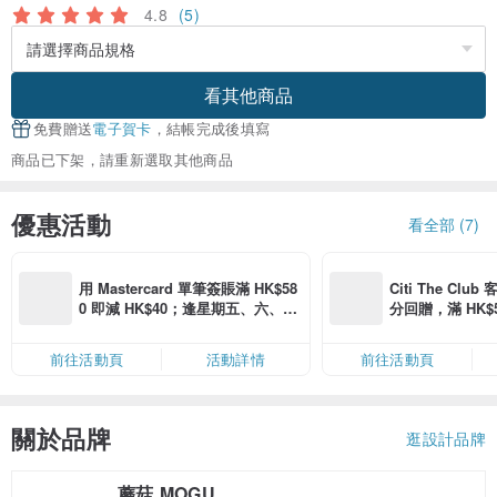
4.8
(5)
看其他商品
免費贈送
電子賀卡
，結帳完成後填寫
商品已下架，請重新選取其他商品
優惠活動
看全部 (7)
用 Mastercard 單筆簽賬滿 HK$58
Citi The Club
0 即減 HK$40；逢星期五、六、日
分回贈，滿 HK$580
滿 HK$880 即減 HK$80（名額有
Coins（名額
限，額滿即止，僅限「常用信用
前往活動頁
活動詳情
前往活動頁
卡」結帳）
關於品牌
逛設計品牌
蘑菇 MOGU