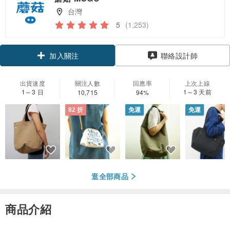
台灣
5
(1,253)
領優惠券
加入關注
聯絡設計師
出貨速度
關注人數
回應率
上次上線
1～3 日
1～3 天前
10,715
94%
82 折
免運
免運
逛全部商品
商品介紹