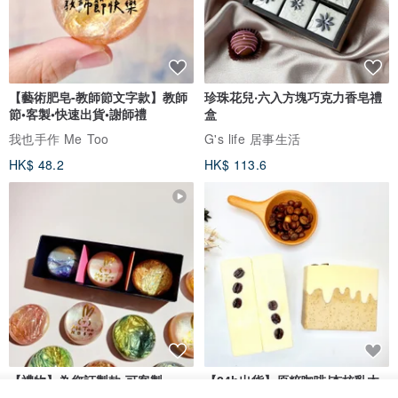
【藝術肥皂-教師節文字款】教師
珍珠花兒‧六入方塊巧克力香皂禮
節•客製•快速出貨•謝師禮
盒
我也手作 Me Too
G's life 居事生活
HK$ 48.2
HK$ 113.6
【禮物】為您訂製款•可客製
【24h出貨】原粹咖啡∣杏核乳木
•LOGO•文字•胺基酸寶石皂
蜂蜜牛奶皂 畢業禮物 謝師禮盒