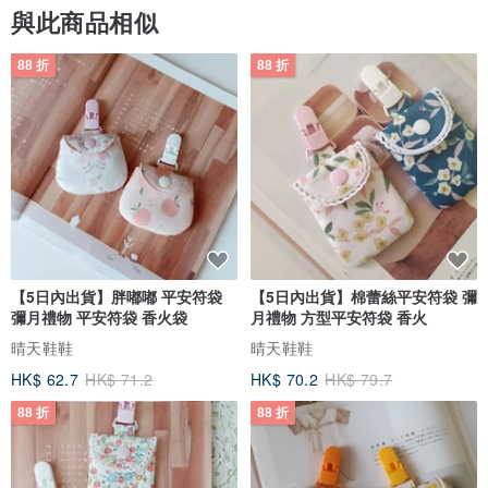
與此商品相似
88 折
88 折
【5日內出貨】胖嘟嘟 平安符袋
【5日內出貨】棉蕾絲平安符袋 彌
彌月禮物 平安符袋 香火袋
月禮物 方型平安符袋 香火
晴天鞋鞋
晴天鞋鞋
HK$ 62.7
HK$ 71.2
HK$ 70.2
HK$ 79.7
88 折
88 折