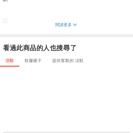
閱讀更多
看過此商品的人也搜尋了
涼鞋
鞋履襪子
提供客製的 涼鞋
【材質尺寸說明】
皮質：舒適全真皮 鞋裏頭層羊皮
淺灰納帕小牛皮/米白刀割小牛皮/灰色邊珠牛皮