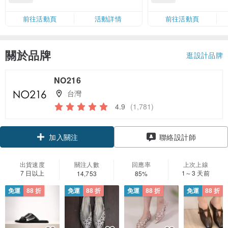
滿 HK$880 即減 HK$80（名額有
Coins（名額
限，額滿即止，僅限「常用信用
前往活動頁
活動詳情
前往活動頁
卡」結帳）
關於品牌
逛設計品牌
NO216
台灣
4.9
(1,781)
領優惠券
聯絡設計師
加入關注
出貨速度
關注人數
回應率
上次上線
7 日以上
1～3 天前
14,753
85%
免運
88 折
免運
88 折
免運
88 折
免運
88 折