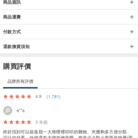
商品資訊
正常腳板寬度為8-9.6公分，
商品運費
9.7-10.5公分建議選擇長度多0.5公分的尺寸，
尺寸標示偏大或偏小自動選擇大一號尺寸。
付款方式
退款換貨須知
購買評價
-------------------------------------------------------------------------------------
-------------
品牌所有評價
【商品售後服務&退換貨說明 】◎詳細退換貨運費可參考設計館交易
4.9
(1,781)
政策
e**a
◎商品寄出，若尺寸無誤和無暇疵皆不能退換。
3 年前
終於找到可以裝進我一大堆哩哩叩叩的雜物、夾層夠多方便分類、
設計也好看、外側還有方便抓鑰匙啊、悠遊卡之類小東西的夾層(而