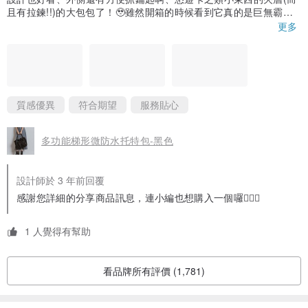
◎鞋子尺寸訂購錯誤或暇疵換貨，可接受換尺寸和換新一雙，但鞋子
且有拉鍊!!)的大包包了！🥹雖然開箱的時候看到它真的是巨無霸包
請在3-5天內寄退回來。
突然有點膽怯(?)仔細想想好像也沒有真的這麼多東西要裝？😂
更多
但是！15吋的筆電、600ml的保溫瓶、28cm的折疊傘、39.5號(?)
若鞋子落地穿過，已不能退換，請在室內試穿完確認尺寸，
的鞋子，不管直放橫躺，通通都可以安穩地放進包包裡！不是那種
賣方收到鞋子發現鞋底已經磨損就無法退換商品，
硬塞進包包之後，拉鍊拉起來之後包包會被迫長高、很緊繃疑似要
把拉鍊撐壞的樣子，也不是會讓包包底部被撐開疑似長角的狀態，
會連絡買方將商品寄退回去(寄回運費由買方自行到付付費)。
所有夾層空間都非常寬敞！
包包內側邊緣的兩個小暗袋也是很有誠意的大空間，深度可以放一
質感優異
符合期望
服務貼心
枝筆沒問題！包包外側兩邊都有拉鍊夾層，差別在於拼接皮革那側
◎因鞋子屬於接單客製化服務，買方若因下單商品收到後款式不喜歡
的多了一點小高度擋住拉鍊，多了一點隱蔽性，而且空間也比較
要求退貨或換款，賣方恕不接受退貨和換款。
多功能梯形微防水托特包-黑色
大，可以放得下一本小筆記本。另一側雖然比較小，但放一台6吋手
機的程度絕對沒問題，不是很淺放不下什麼東西的小拉鍊袋～
產地/製造方式
拉鍊也都很好拉，雖然還有附背帶，但試背了一下，原本的提把長
台灣設計，香港製造
設計師於 3 年前回覆
度背起來其實就滿舒服的了，不會太短卡手臂、寬度也很剛好，背
起來很舒服，整體來說真的很喜歡！希望它可以陪我很久😌
感謝您詳細的分享商品訊息，連小編也想購入一個囉👍🏼😅
1 人覺得有幫助
看品牌所有評價 (1,781)