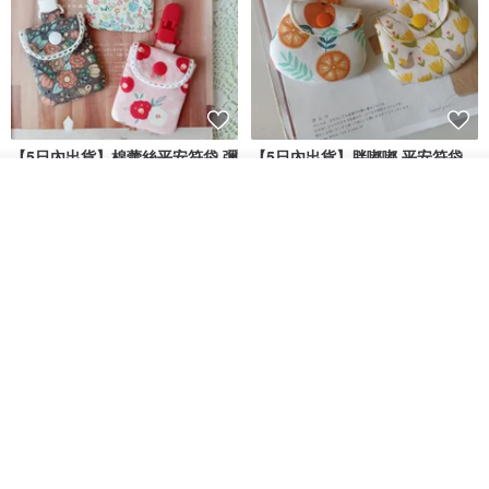
【5日內出貨】棉蕾絲平安符袋 彌
【5日內出貨】胖嘟嘟 平安符袋
月禮物 方型平安符袋 香火
彌月禮物 平安符袋 香火袋
看其他商品
晴天鞋鞋
晴天鞋鞋
了解品牌
HK$ 70.2
HK$ 79.7
HK$ 62.7
HK$ 71.2
88 折