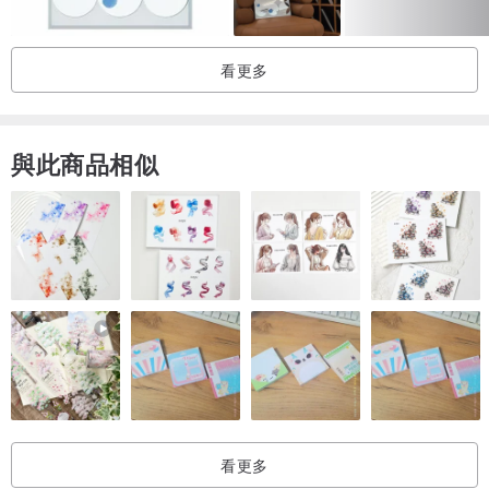
（所有尺寸均為近似值）
安排內容：外木架、玻璃窗、開閉金屬零件
看更多
///////////////////////////
與此商品相似
◆對故障預防的重要要求 ・請事先理解之後考慮。 ◆
*此外，可以為您的家庭或商店訂購。 （單獨報價）
* 可以電話諮詢施工。
* 確認付款後，將在大約 28 至 35 天內發貨，不包括簡介中描述的無
法發貨日期。 （擴展名可能會根據情況而改變。）
我們的目標是儘早發貨，但由於這是一個定制產品，如果您在理解的
情況下考慮它，我們將不勝感激。
*作品的木頭上可能有小划痕或痕跡。
看更多
*我們不接受收到訂單後的退貨。