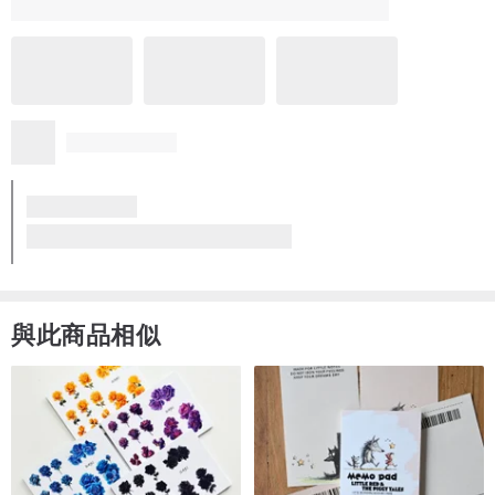
比想像中細緻，非常好看
質感優異
符合期望
風格獨特
服務貼心
限量 FI-1 工業風鐵製花卉裝飾層板托架 L型支架
設計師於 11 個月前回覆
この度はありがとうございます。
素晴らしいご縁を賜りましたこと、心より感謝申し上げま
す。
更多
当作品についてご不明点やご相談がございましたら、どうぞ
ご遠慮なくお知らせください。
心からお幸せとご健康をお祈り申し上げます。
看品牌所有評價 (3)
51WORKS アフターフォローサービス
衷心感谢您此次惠顾。