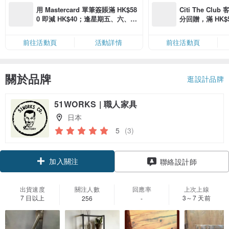
用 Mastercard 單筆簽賬滿 HK$58
Citi The Club
0 即減 HK$40；逢星期五、六、日
分回贈，滿 HK$580
滿 HK$880 即減 HK$80（名額有
Coins（名額
限，額滿即止，僅限「常用信用
前往活動頁
活動詳情
前往活動頁
卡」結帳）
關於品牌
逛設計品牌
51WORKS | 職人家具
日本
5
(3)
加入關注
聯絡設計師
出貨速度
關注人數
回應率
上次上線
7 日以上
3～7 天前
256
-