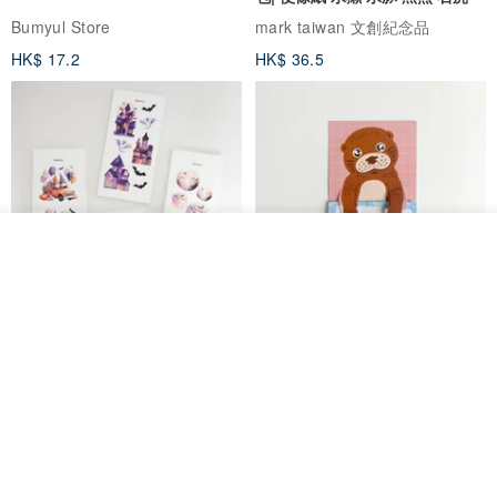
花店的一天｜貼紙組
秘密便箋-綜合圖案-20張每款5張/
包| 便條紙 水獺 水豚 黑熊 石虎
Bumyul Store
mark taiwan 文創紀念品
看其他商品
HK$ 17.2
HK$ 36.5
了解品牌