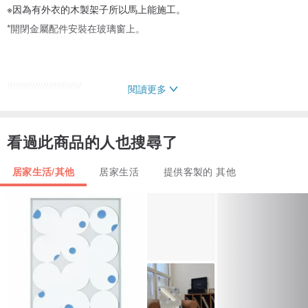
※因為有外衣的木製架子所以馬上能施工。
*開閉金屬配件安裝在玻璃窗上。
///////////////////////////
閱讀更多
看過此商品的人也搜尋了
產品：OWW-DB
（玻璃窗）
居家生活/其他
居家生活
提供客製的 其他
H（垂直）：400mm
寬（水平）：500mm
T（厚度）：35mm
（木框外形尺寸）
H（垂直）：480mm
寬（水平）：580mm
D（深度）：120mm