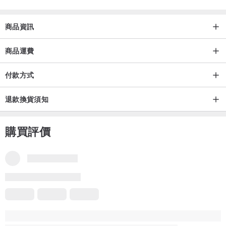
*（關於實木的特性）我們使用有質感的實木。
實木是木材的表現，紋理、色調、節節、裂縫、凹凸不平、小划痕、
商品資訊
划痕、顏色不均等一一不同。
我認為它是實木的一種有吸引力和有品位的表達，我在我的工作中使
商品運費
用它。
付款方式
即使塗抹相同成分的油，也會因實木原色的不同而出現濃淡程度。
請僅在您能理解的情況下考慮。圖像是圖像。
退款換貨須知
如果您能在這樣的實木作品中享受千載難逢的機會，我將不勝感激。
*本作品有部分區域進行了老化處理。
購買評價
*如果您有任何問題或疑慮，請隨時通過工作頁面詢問或通過個人資料
致電我們來告知我們。
品牌所有評價
5
(3)
張佑端
11 個月前