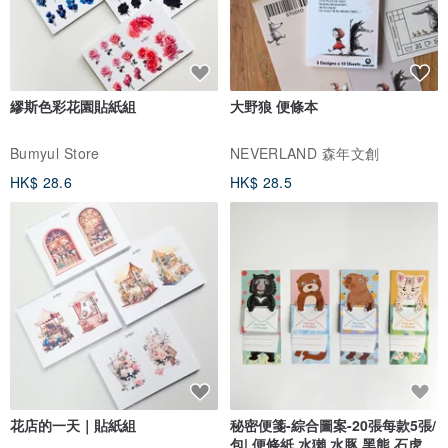
承蒙赐予这般美妙的缘分，我深表感激。
與此商品相似
若您对本作品有任何疑问或需要咨询，敬请随时告知。
衷心祝愿您事业蒸蒸日上，身体健康。
51WORKS 售后服务
Thank you for your kind consideration.
We are deeply grateful for this wonderful opportunity to con
nect with you.
Should you have any questions or concerns regarding this
work, please do not hesitate to contact us.
I sincerely wish you continued success and good health.
51WORKS After-Sales Support Service
繆斯色彩花園貼紙組
大野狼 便條本
Bumyul Store
NEVERLAND 森年文創
HK$ 28.6
HK$ 28.5