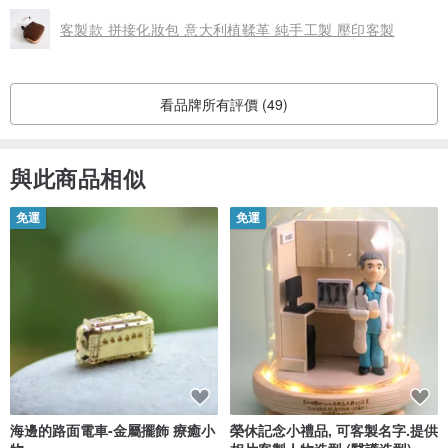
客製款 拼接化妝包 意大利植鞣革 純手工製 壓印客製
看品牌所有評價 (49)
與此商品相似
免運
免運
海邊的路面電車-金屬擺飾 療癒小
榮休記念小禮品, 可客製名字.提供