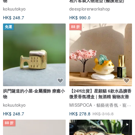
物
相片客製人物造型 (醫護造型)
kokuutokyo
deexplorerworkshop
HK$ 248.7
HK$ 990.0
免運
88 折
拱門隧道的小屋-金屬擺飾 療癒小
【24H出貨】星願貓 6款水晶擴香
物
微景香氛禮盒 | 無酒精 寵物友善
MISSPOCA・貓藝術香氛・寵物友善
kokuutokyo
HK$ 248.7
HK$ 278.8
HK$ 316.8
88 折