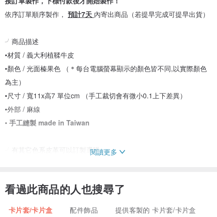
接訂單製作，下標付款後才開始製作！
依序訂單順序製作，
預計7天
內寄出商品（若提早完成可提早出貨）
╯商品描述
•材質 / 義大利植鞣牛皮
•顏色 / 光面榛果色 （＊每台電腦螢幕顯示的顏色皆不同,以實際顏色
為主）
•尺寸 / 寬11x高7 單位cm （手工裁切會有微小0.1上下差異）
•外部 / 麻線
•
手工縫製 made in Taiwan
╯有其它色系皮革可以訂製選購
閱讀更多
訂製其他色系皮革，請下訂前先詢問此皮色可否訂製，確認完畢後再
下訂喔
看過此商品的人也搜尋了
卡片套/卡片盒
配件飾品
提供客製的 卡片套/卡片盒