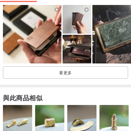
＃上排：光面黑/光面紅/原皮/深咖/原皮/粉膚
＃中排：紅茶拿鐵/深咖/粉膚
＃下排：黑/芥末黃/深藍(缺貨)
（光面有表面有防水功能）
╯備註（購買須知）
•
訂製其他色系皮革，請下訂前先詢問此皮色可否訂製？
•
訂製商品接無退貨、換貨服務，下單前請確認好
•
需要加印個人英文名子鋼印，請事前先詢問!!(只有大寫英文)
看更多
與此商品相似