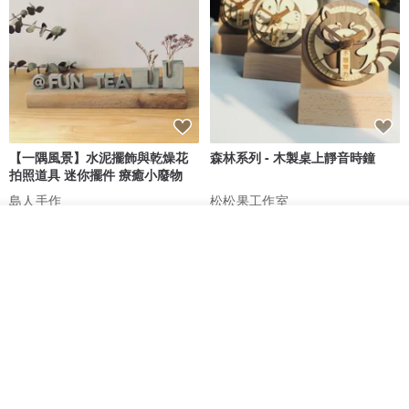
【一隅風景】水泥擺飾與乾燥花
森林系列 - 木製桌上靜音時鐘
拍照道具 迷你擺件 療癒小廢物
島人手作
松松果工作室
HK$ 44.1
HK$ 50.1
HK$ 228.0
我要排隊
了解品牌
88 折
88 折