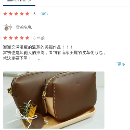
5
(49)
雪莉兔兒
6 年前
謝謝充滿溫度的溫蔦的美麗作品！！！
當初也是其他人的推薦，看到有這樣美麗的皮革化妝包，
就決定要下單！！
一打開就聞到淡淡的皮革香，觸感滑潤，車線非常細緻，
更多
我是咖啡控，純咖啡跟原色＋咖啡都太美所以都買了，
像這樣的價格買到如此美麗的作品真的值得～推薦！