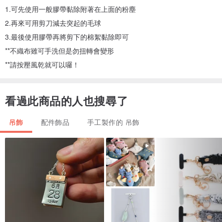
1.可先使用一般膠帶黏除附著在上面的粉塵
2.再來可用剪刀減去突起的毛球
3.最後使用膠帶再將剪下的棉絮黏除即可
**不織布雖可手洗但是勿扭轉會變形
**請按壓風乾就可以囉！
看過此商品的人也搜尋了
吊飾
配件飾品
手工製作的 吊飾