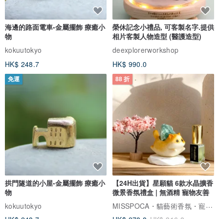
海邊的路面電車-金屬擺飾 療癒小
榮休記念小禮品, 可客製名字.提供
物
相片客製人物造型 (醫護造型)
kokuutokyo
deexplorerworkshop
HK$ 248.7
HK$ 990.0
免運
88 折