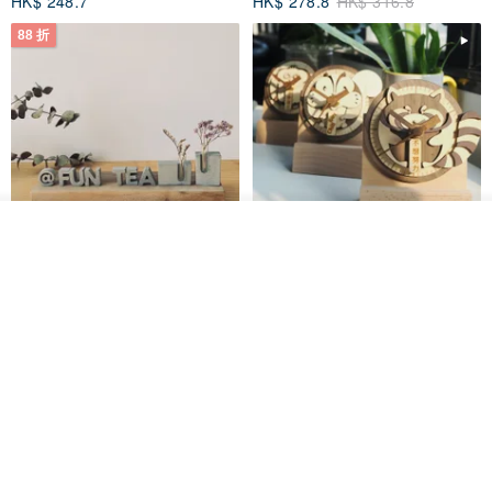
拱門隧道的小屋-金屬擺飾 療癒小
【24H出貨】星願貓 6款水晶擴香
物
微景香氛禮盒 | 無酒精 寵物友善
MISSPOCA・貓藝術香氛・寵物友善
kokuutokyo
HK$ 248.7
HK$ 278.8
HK$ 316.8
88 折
我要訂製
加入收藏
了解品牌
【一隅風景】水泥擺飾與乾燥花
森林系列 - 木製桌上靜音時鐘
拍照道具 迷你擺件 療癒小廢物
島人手作
松松果工作室
HK$ 44.1
HK$ 50.1
HK$ 228.0