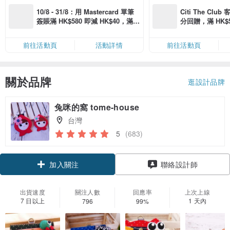
10/8 - 31/8：用 Mastercard 單筆
Citi The Club
簽賬滿 HK$580 即減 HK$40，滿 H
分回贈，滿 HK$580
K$2,500 即減 HK$300，星期五、
Coins（名額
六、日滿 HK$880 即減 HK$80（名
前往活動頁
活動詳情
前往活動頁
額有限，額滿即止，僅限「常用信
用卡」結帳）
關於品牌
逛設計品牌
兔咪的窩 tome-house
台灣
5
(683)
加入關注
聯絡設計師
出貨速度
關注人數
回應率
上次上線
7 日以上
1 天內
796
99%