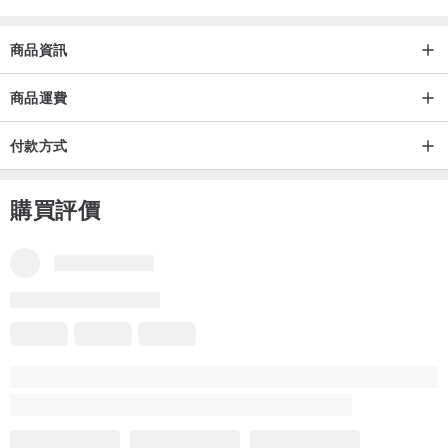
商品資訊
商品運費
付款方式
購買評價
品牌所有評價
5
(683)
moosh
1 年前
超級喜歡！而且很快就到貨了！！
剛好在小年夜到貨讚讚❤️