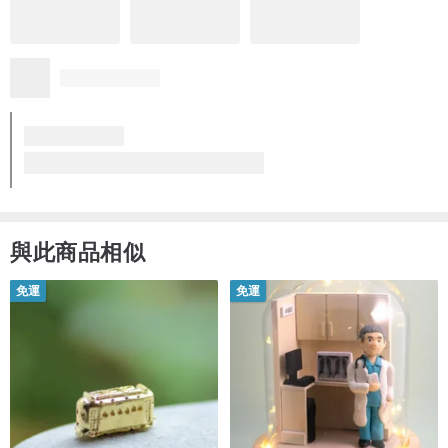
之前買過一次後來又添加了新成員
再來回購，收到就馬上拆包裹給寶貝們戴上
更多
質感非常好謝謝賣家的用心😍😍😍
質感優異
符合期望
想再回購
運送迅速
寵物紅包袋 開運紅包袋 寶貝紅包袋 貓貓狗狗紅包袋與項圈
看品牌所有評價 (683)
與此商品相似
免運
免運