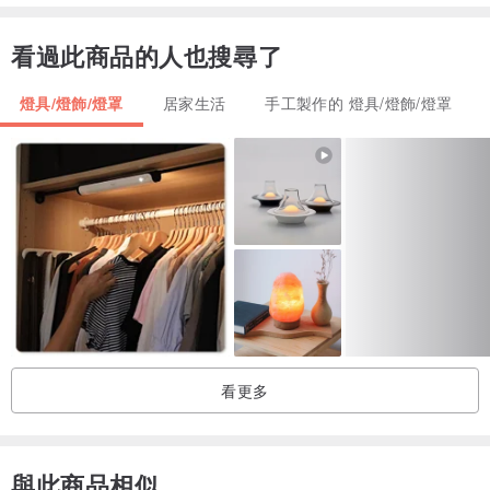
總重量：約 800g (含底座)
看過此商品的人也搜尋了
鹽礦產地：巴基斯坦喜馬拉雅山礦區
燈具/燈飾/燈罩
居家生活
手工製作的 燈具/燈飾/燈罩
國內外適用配件｜
燈泡：5.4W T15 燈泡
電線：USB插頭 (不含轉接頭)
國內適用配件｜
燈泡：5W E12燈座 110V
電線：開關電線(黑色)
● 此系列為「小型鹽燈」，高度約10cm的大小，詳細尺寸如商品說明
●可至本店，依照各規格所需，一次買齊備用燈泡歐。
看更多
【 禮盒加購 】
與此商品相似