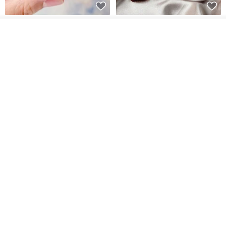
【藝術肥皂-教師節文字款】教師
珍珠花兒‧六入方塊巧克力香皂禮
節•客製•快速出貨•謝師禮
盒
看其他商品
了解品牌
我也手作 Me Too
G's life 居事生活
HK$ 48.2
HK$ 113.6
【禮物】為您訂製款•可客製
【24h出貨】原粹咖啡∣杏核乳木
•LOGO•文字•胺基酸寶石皂
蜂蜜牛奶皂 畢業禮物 謝師禮盒
我也手作 Me Too
Wow Hsu 哇許創意皂研室
HK$ 51.3
HK$ 76.9