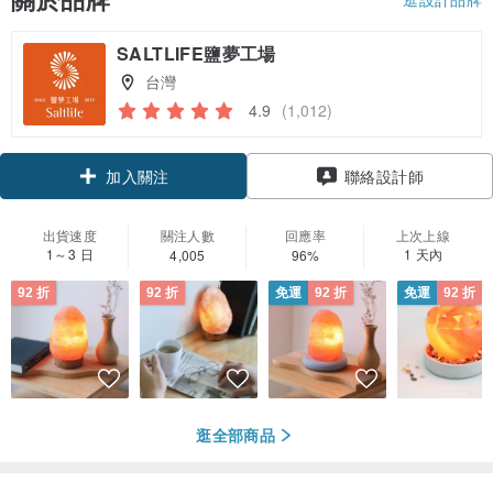
SALTLIFE鹽夢工場
台灣
4.9
(1,012)
領優惠券
加入關注
聯絡設計師
出貨速度
關注人數
回應率
上次上線
1～3 日
1 天內
4,005
96%
92 折
92 折
免運
92 折
免運
92 折
逛全部商品