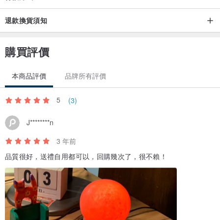
也是精美的藝術品。
退款換貨須知
．在風水學中，鹽燈則有避邪、招財、安神的作用，能化煞驅邪、照
亮財位，維持良好的磁場
購買評價
注意事項｜
本商品評價
品牌所有評價
每款鹽燈皆使用獨一無二的天然礦石，形狀、色澤、大小、紋路不會
和圖片一樣，尺寸與重量也會有些微差異，數值僅供參考。
5
(3)
鹽礦外觀之紋理、冰紋、礦缺與沉澱物均為正常現象，非商品瑕疵，
可以接受的話再下單喔～
J********n
3 年前
*喜歡我們的商品也歡迎大家按下「收藏」❤，也可以「關注」我們拿
品質很好，送禮自用都可以，回購幾次了，很不賴！
優惠好禮喔～
*有任何其他問題，歡迎主動聯繫我們喔 :)