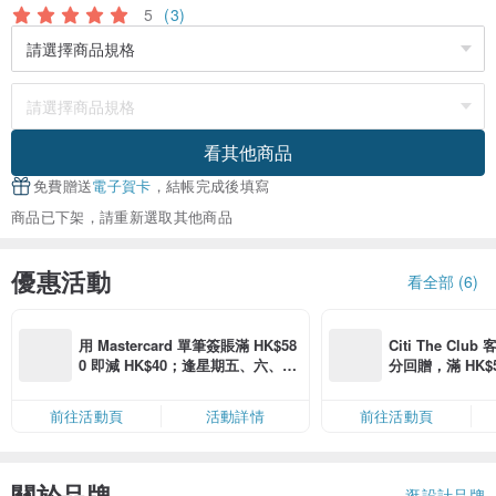
5
(3)
看其他商品
免費贈送
電子賀卡
，結帳完成後填寫
商品已下架，請重新選取其他商品
優惠活動
看全部 (6)
用 Mastercard 單筆簽賬滿 HK$58
Citi The Club
0 即減 HK$40；逢星期五、六、日
分回贈，滿 HK$580
滿 HK$880 即減 HK$80（名額有
Coins（名額
限，額滿即止，僅限「常用信用
前往活動頁
活動詳情
前往活動頁
卡」結帳）
關於品牌
逛設計品牌