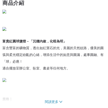
商品介紹
富貴紅圓球鹽燈－「沉穩內斂，化暗為明」
富含豐富的礦物質，透出如紅寶石的光，美麗的天然紋路，優美的圓
弧與柔光穩定紛亂的心緒，增添生活中的如意與圓滿，處事圓融、有
「球」必應！
適合擺放至辦公室、臥室、書桌等任何地方。
規格｜
閱讀更多
尺寸：約 高10.5 x 底座寬 8 cm (含底座)