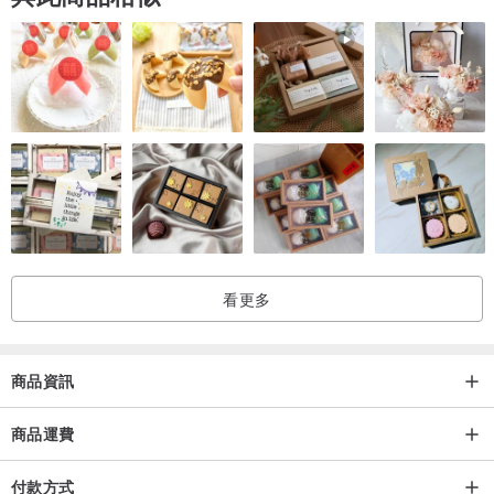
※賣場商品皆不過度修圖，盡力呈現商品色澤，實際色澤更為自然漂
亮。天然鹽礦鹽燈，點燈後的色澤，會因礦物質含量、環境明亮度、
拍攝器具、螢幕顯色等因素，而有差異，請以實物為主※
※鹽燈確認前，請勿拆膜，拆膜後視同購買※
鹽燈特色
看更多
．淨化空氣－鹽燈會釋放微量負離子，依空間放置適當大小的鹽燈，
能淨化室內空氣，讓居家空間更加宜人。
．安定心寧－鹽燈散發出的橘黃色光波能放鬆身心，達到舒緩情緒的
商品資訊
效果。
．減少濕氣－台灣屬於海島型國家，氣候潮濕，擺放鹽燈可以幫助吸
商品運費
收部份的濕氣，使環境更加舒適。
付款方式
．藝術裝飾－將大自然的禮物巧妙融入居家生活，鹽燈是完美的擺飾