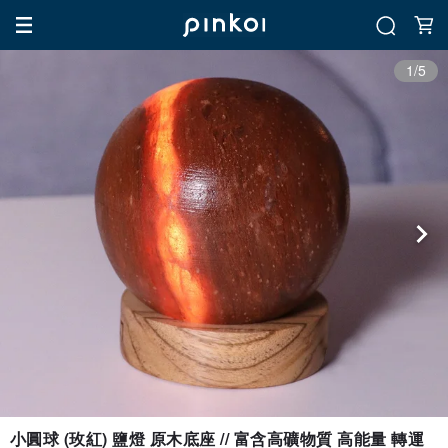
1/5
小圓球 (玫紅) 鹽燈 原木底座 // 富含高礦物質 高能量 轉運