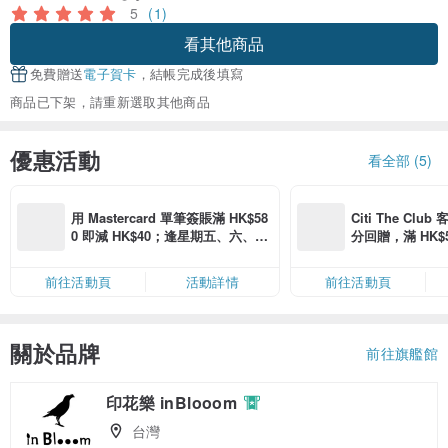
5
(1)
看其他商品
免費贈送
電子賀卡
，結帳完成後填寫
商品已下架，請重新選取其他商品
優惠活動
看全部 (5)
用 Mastercard 單筆簽賬滿 HK$58
Citi The Club
0 即減 HK$40；逢星期五、六、日
分回贈，滿 HK$580
滿 HK$880 即減 HK$80（名額有
Coins（名額
限，額滿即止，僅限「常用信用
前往活動頁
活動詳情
前往活動頁
卡」結帳）
關於品牌
前往旗艦館
印花樂 inBlooom
台灣