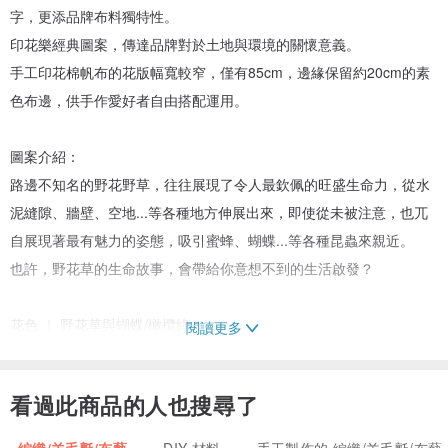
字，更添品牌布料獨特性。
印花樂經典圖案，傳達品牌對於土地與環境的關懷意義。
手工印花棉帆布的花版幅寬較窄，僅有85cm，邊緣保留約20cm的素
色布邊，供手作愛好者自由搭配運用。
圖案介紹：
路邊不知名的野花野草，往往展現了令人最欽佩的旺盛生命力，從水
泥縫隙、牆壁、空地...等各種地方伸展出來，即使從未被注意，也兀
自展現著最有魅力的姿態，吸引蜜蜂、蝴蝶...等各種昆蟲來親近。
也許，野花草的生命故事，會帶給你意想不到的生活啟發？
花色 ｜ 野花草與蝴蝶/橄欖綠
閱讀更多
材質 ｜ 棉布
尺寸 ｜ 布幅寬 114cm(花版85cm)、布長一碼(90cm)
看過此商品的人也搜尋了
重量 ｜ 400g
產地 ｜ 台灣
編織/羊毛氈/布藝
DIY 材料
手工製作的 編織/羊毛氈/布藝