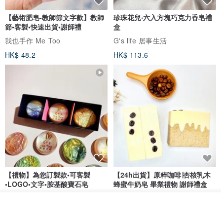
【藝術肥皂-教師節文字款】教師
珍珠花兒‧六入方塊巧克力香皂禮
節•客製•快速出貨•謝師禮
盒
我也手作 Me Too
G's life 居事生活
HK$ 48.2
HK$ 113.6
【禮物】為您訂製款•可客製
【24h出貨】原粹咖啡∣杏核乳木
•LOGO•文字•胺基酸寶石皂
蜂蜜牛奶皂 畢業禮物 謝師禮盒
我也手作 Me Too
Wow Hsu 哇許創意皂研室
看其他商品
HK$ 51.3
HK$ 76.9
了解品牌