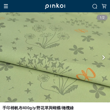
1/2
手印棉帆布400g/y/野花草與蝴蝶/橄欖綠