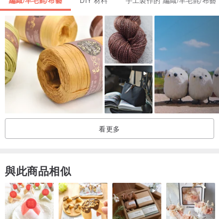
洗滌說明 ｜ 建議手洗，機洗請放洗衣袋，勿乾洗、漂白。印花製品經
反覆水洗、日曬後會自然褪色屬於正常現象。
⇋ 提問之前建議閱讀注意事項 ⇋
♪ 螢幕與實際顏色會有色差，以實際商品為準，介意色差者請不要網
購。
♪ 設計館出貨日為週一至五 10:00-13:00，週末、國定假日無法出
貨。
♪ 超商取貨指出貨後48小時內會到超商，並非48小時內您可以收到物
看更多
品。
♪ 超急件請選用宅配寄出，並提早來訊詢問出貨時間。
♪ 購買布料若需連碼請在訂單備註。
與此商品相似
♪ 無法提供單件商品修改，無法提供單件客製代工。
♪ 更多問題請直接發信詢問，我們將於第一時間回覆。