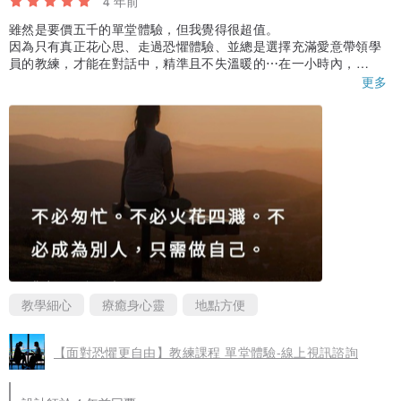
4 年前
雖然是要價五千的單堂體驗，但我覺得很超值。
因為只有真正花心思、走過恐懼體驗、並總是選擇充滿愛意帶領學
員的教練，才能在對話中，精準且不失溫暖的⋯在一小時內，
讓我重新審視自己的盲點，並重新做選擇～
更多
今天和愉婷對話1小時完以後，我馬上透過一個小練習重新出於愛
（而非恐懼）去做一件我已經害怕了一陣子的事情⋯嘗試和不熟的
人溝通。
沒想到對方馬上一口答應，當下我眼淚就溢出來了。
我記住了這經驗，繼續做愉婷給我的回家作業，讓這樣子的奇蹟，
繼續的發酵在每一天！
教學細心
療癒身心靈
地點方便
【面對恐懼更自由】教練課程 單堂體驗-線上視訊諮詢