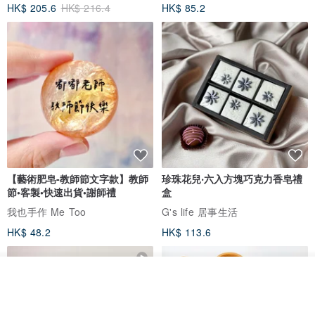
HK$ 205.6
HK$ 216.4
HK$ 85.2
【藝術肥皂-教師節文字款】教師
珍珠花兒‧六入方塊巧克力香皂禮
節•客製•快速出貨•謝師禮
盒
我也手作 Me Too
G's life 居事生活
HK$ 48.2
HK$ 113.6
看其他商品
了解品牌