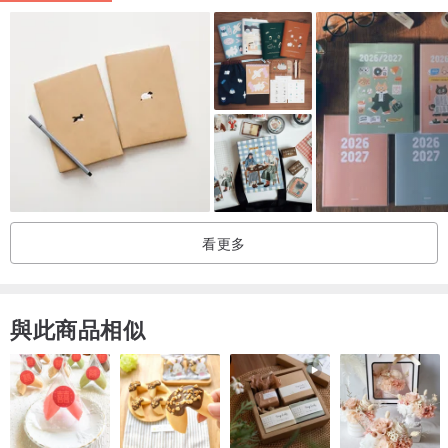
這個內頁為工作室自製的內頁喔，以牛皮紙製成不透好寫，如果不需
要內頁請在備註留言告知，謝謝。
※日後需加購筆記本內頁請至內頁頁面購買喔！
－
尺寸：此皮革書套/筆記本內頁為標準A6尺寸:10.5x14.5 cm
材質： 義大利進口皮革
看更多
■可選其他皮革客製
與此商品相似
客製流程》
▲溝通詢問設計師客製細節
↓
▲確認細節後開專屬賣場下單