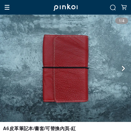
1/4
A6皮革筆記本/書套/可替換內頁-紅