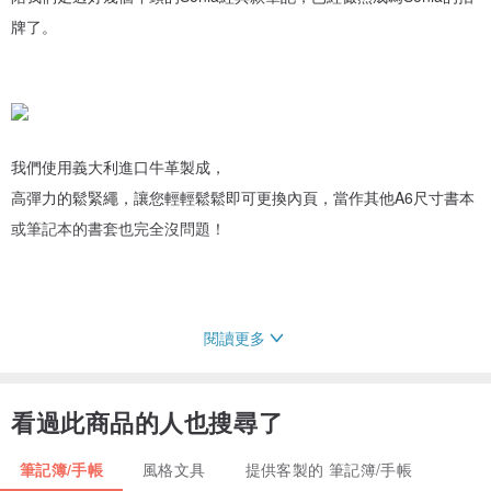
牌了。
我們使用義大利進口牛革製成，
高彈力的鬆緊繩，讓您輕輕鬆鬆即可更換內頁，當作其他A6尺寸書本
或筆記本的書套也完全沒問題！
閱讀更多
▲購買時內頁為免費贈送，兩種內頁（薄本x4 or 大本x1）隨機出
貨。
看過此商品的人也搜尋了
筆記簿/手帳
風格文具
提供客製的 筆記簿/手帳