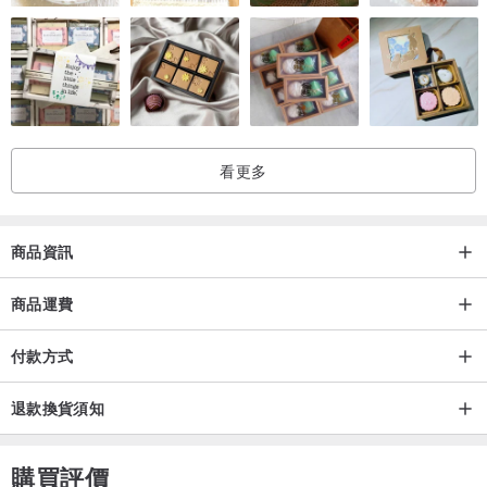
↓
▲下單完成開始製作
↓
▲準備收到專屬的客製商品！
看更多
購物須知》
◆本賣場販售之商品皆為真皮製品。
商品資訊
◆真皮製品並非合成皮革，因此會有皮革本身的紋路（生長痕跡／烙
商品運費
印），
我們不將紋路視為瑕疵而是天然的象徵，請考慮您是否能夠接受再購
付款方式
買我們的商品，謝謝。
◆商品均為實品拍攝，但每台手機電腦的顯示器均有可能造成色差，
退款換貨須知
請理解後再購買。
◆客製商品歡迎事先多多溝通，專屬客製商品出貨後恕不接受退貨。
購買評價