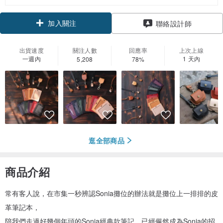
加入關注
聯絡設計師
出貨速度
關注人數
回應率
上次上線
一週內
1 天內
5,208
78%
逛全部商品
商品介紹
常有客人說，在市集一秒辨認Sonia攤位的辦法就是攤位上一排排的皮
革筆記本，
陪我們走過好幾個年頭的Sonia經典款筆記，已經儼然成為Sonia的招