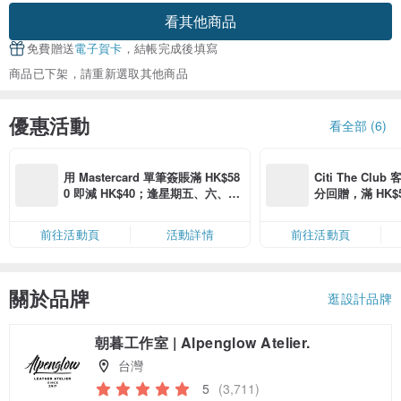
看其他商品
免費贈送
電子賀卡
，結帳完成後填寫
商品已下架，請重新選取其他商品
優惠活動
看全部 (6)
用 Mastercard 單筆簽賬滿 HK$58
Citi The Club
0 即減 HK$40；逢星期五、六、日
分回贈，滿 HK$580
滿 HK$880 即減 HK$80（名額有
Coins（名額
限，額滿即止，僅限「常用信用
前往活動頁
活動詳情
前往活動頁
卡」結帳）
關於品牌
逛設計品牌
朝暮工作室 | Alpenglow Atelier.
台灣
5
(3,711)