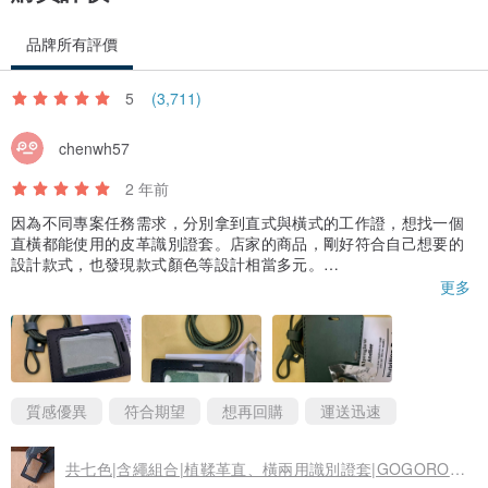
產地/製造方式
產地台灣 手工製作
品牌所有評價
5
(3,711)
chenwh57
2 年前
因為不同專案任務需求，分別拿到直式與橫式的工作證，想找一個
直橫都能使用的皮革識別證套。店家的商品，剛好符合自己想要的
設計款式，也發現款式顏色等設計相當多元。
收到商品後，質感相當好，與商品內容說明一致，甚至更優質，加
更多
上刻字，就是專屬的訂製版本。店家相當細心，服務很棒，完成後
迅速寄出，比預期還提前收到，值得大力推薦的店家。
質感優異
符合期望
想再回購
運送迅速
共七色|含繩組合|植鞣革直、橫兩用識別證套|GOGORO卡套