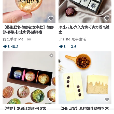
【藝術肥皂-教師節文字款】教師
珍珠花兒‧六入方塊巧克力香皂禮
節•客製•快速出貨•謝師禮
盒
我也手作 Me Too
G's life 居事生活
HK$ 48.2
HK$ 113.6
【禮物】為您訂製款•可客製
【24h出貨】原粹咖啡∣杏核乳木
•LOGO•文字•胺基酸寶石皂
蜂蜜牛奶皂 畢業禮物 謝師禮盒