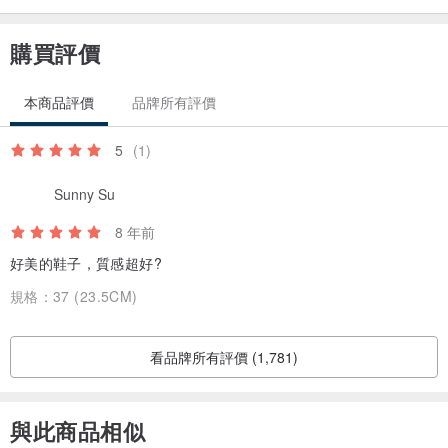
◎因鞋子屬於接單客製化服務，買方若因下單商品收到後款式不喜歡
購買評價
要求退貨或換款，賣方恕不接受退貨和換款。
產地/製造方式
本商品評價
品牌所有評價
台灣設計，香港製造。
5
(1)
Sunny Su
8 年前
好美的鞋子，質感超好?
規格：
37 (23.5CM)
看品牌所有評價 (1,781)
與此商品相似