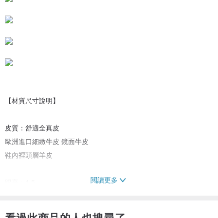
【材質尺寸說明】
皮質：舒適全真皮
歐洲進口細緻牛皮 鏡面牛皮
鞋內裡頭層羊皮
閱讀更多
跟高：1.5
尺寸：34~40(尺寸偏小)
顏色：黑色
看過此商品的人也搜尋了