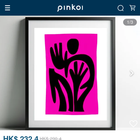
1/3
HK$ 232.4
HK$ 290.4