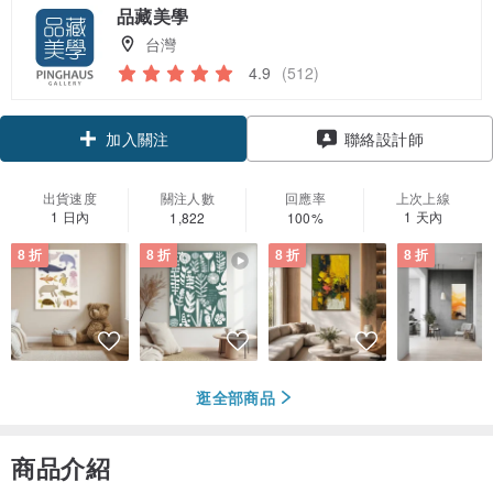
品藏美學
台灣
4.9
(512)
領優惠券
聯絡設計師
加入關注
出貨速度
關注人數
回應率
上次上線
1 日內
1 天內
1,822
100%
8 折
8 折
8 折
8 折
逛全部商品
商品介紹