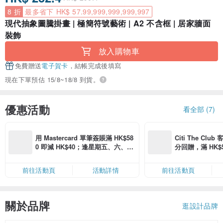
8 折
最多省下 HK$ 57.99,999,999,999,997
現代抽象圖騰掛畫 | 極簡符號藝術 | A2 不含框 | 居家牆面
裝飾
放入購物車
免費贈送
電子賀卡
，結帳完成後填寫
現在下單預估 15/8~18/8 到貨。
優惠活動
看全部 (7)
用 Mastercard 單筆簽賬滿 HK$58
Citi The Club
0 即減 HK$40；逢星期五、六、日
分回贈，滿 HK$580
滿 HK$880 即減 HK$80（名額有
Coins（名額
限，額滿即止，僅限「常用信用
前往活動頁
活動詳情
前往活動頁
卡」結帳）
關於品牌
逛設計品牌