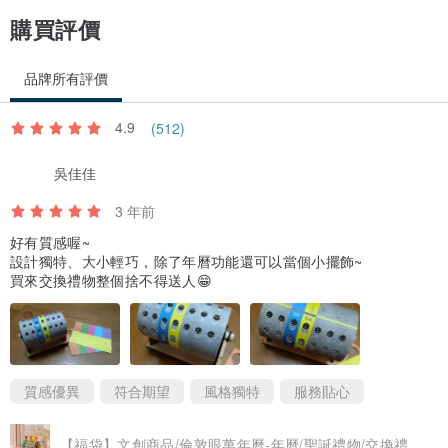
購買評價
品牌所有評價
4.9
(512)
吳佳佳
3 年前
好有質感喔~
設計獨特、大小輕巧，除了年曆功能還可以當個小擺飾~
買來交換禮物整個捨不得送人😁
質感優異
符合期望
風格獨特
服務貼心
【福袋】文創商品/倫敦眼萬年曆-年曆/聖誕禮物/交換禮物/月曆