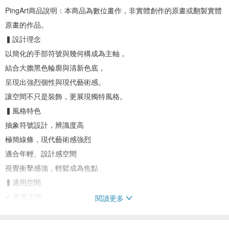
PingArt商品說明：本商品為數位畫作，非實體創作的原畫或翻製實體
原畫的作品。
▍設計理念
以簡化的手部符號與幾何構成為主軸，
結合大膽黑色輪廓與清新色底，
呈現出強烈個性與現代藝術感。
讓空間不只是裝飾，更展現獨特風格。
▍風格特色
抽象符號設計，辨識度高
極簡線條，現代藝術感強烈
適合年輕、設計感空間
視覺衝擊感強，輕鬆成為焦點
▍適用空間
✔ 客廳主牆
閱讀更多
✔ 書房 / 創作空間
✔ 潮流房間