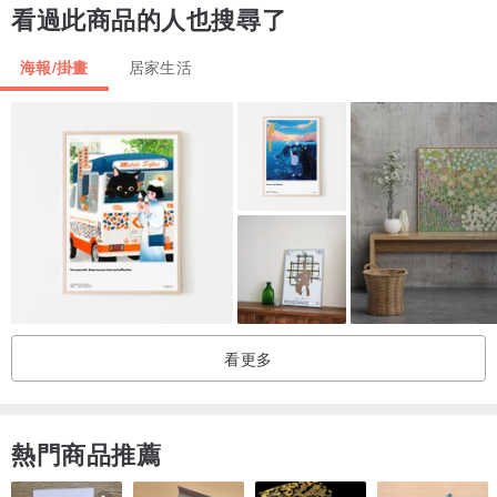
看過此商品的人也搜尋了
✔ 咖啡廳 / 設計選物店
▍搭配建議
海報/掛畫
居家生活
建議搭配黑框或金屬框，
可強化現代藝術與設計感氛圍，讓空間更有個性。
▍商品資訊
作品尺寸：A2（約 42 × 59.4 cm）
類型：不含畫框
材質：霧面PP相紙
方向：直式
●顏色：每部顯示器的顏色會略有不同，以實物為準。
看更多
●版權：設計師保有商品編輯的所有權，請勿翻製銷售。
●問題：有任何問題請與我聯繫，很抱歉，我不接受退貨。
●訂製品：如果你想訂製其他樣式或不同尺寸，歡迎與我聯絡。
熱門商品推薦