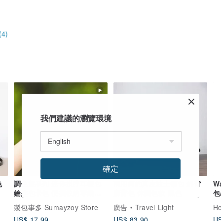
4)
我們建議的瀏覽環境
確定
色
調色盤系列 迷你掛脖耳機包
兩用簡約真皮波士頓包 斜背
W
鑰匙包卡包 便攜收納零錢包
肩背包 休閒包款 黑色
包
野藤紫S碼
製包事多 Sumayzoy Store
廣告
Travel Light
H
US$ 17.99
US$ 83.90
US