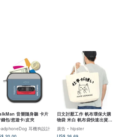
alkMan 音樂隨身聽 卡片
日文討厭工作 帆布環保大購
/錢包/悠遊卡/皮夾
物袋 米白 帆布袋快速出貨貓
咪托特包
eadphoneDog 耳機狗設計
廣告
hipster
$ 20.00
US$ 26.69