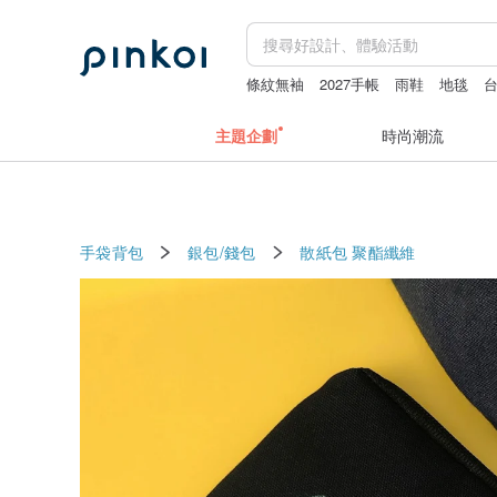
條紋無袖
2027手帳
雨鞋
地毯
主題企劃
時尚潮流
手袋背包
銀包/錢包
散紙包
聚酯纖維