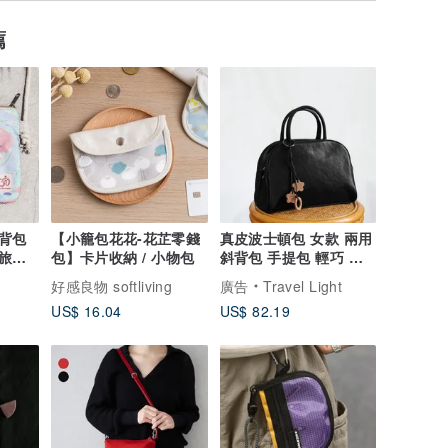
薦
背包
【小籠包花花-花芷零錢
真皮波士頓包 女款 兩用
 旅行
包】卡片收納 / 小物包
斜背包 手提包 輕巧 優
紋
雅 通勤
好感良物 softliving
廣告
Travel Light
US$ 16.04
US$ 82.19