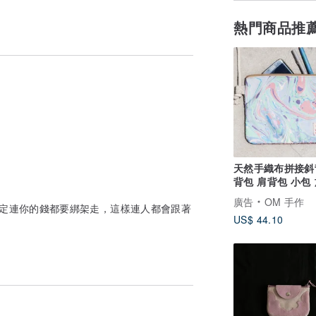
熱門商品推
天然手織布拼接斜
背包 肩背包 小包
包-浮水染大理石
廣告
OM 手作
決定連你的錢都要綁架走，這樣連人都會跟著
US$ 44.10