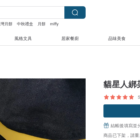
台灣月餅
中秋禮盒
月餅
miffy
風格文具
居家餐廚
品味美食
貓星人綁
結帳後填寫並
商品已下架，請重