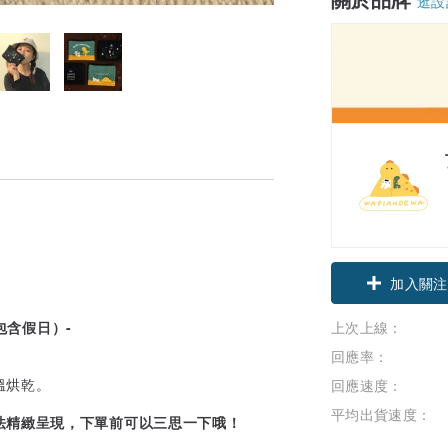
逛設
加入關注
上次上線：
包含假日）-
回應率：
溫烘乾。
回應速度：
平均出貨速度：
法精緻呈現，下單前可以三思一下哦！