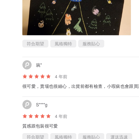
符合期望
風格獨特
服務貼心
琬*
4 年前
很可愛，賣場也很細心，出貨前都有檢查，小瑕疵也會跟買
S****g
4 年前
質感跟包裝很可愛
符合期望
風格獨特
服務貼心
運送迅速