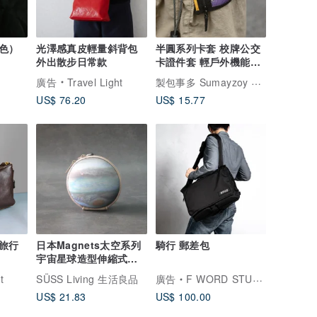
色）
光澤感真皮輕量斜背包
半圓系列卡套 校牌公交
外出散步日常款
卡證件套 輕戶外機能風
零錢包 芝士黃
製包事多 Sumayzoy Store
廣告
Travel Light
US$ 76.20
US$ 15.77
旅行
日本Magnets太空系列
騎行 郵差包
宇宙星球造型伸縮式拉
線鑰匙零錢包(木星款)
t
SÜSS Living 生活良品
廣告
F WORD STUDIO
US$ 21.83
US$ 100.00