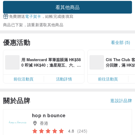
看其他商品
免費贈送
電子賀卡
，結帳完成後填寫
商品已下架，請重新選取其他商品
優惠活動
看全部 (5)
用 Mastercard 單筆簽賬滿 HK$58
Citi The Club
0 即減 HK$40；逢星期五、六、日
分回贈，滿 HK$580
滿 HK$880 即減 HK$80（名額有
Coins（名額
限，額滿即止，僅限「常用信用
前往活動頁
活動詳情
前往活動頁
卡」結帳）
關於品牌
逛設計品牌
hop n bounce
香港
4.8
(245)