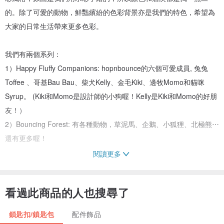
的。除了可愛的動物，鮮豔繽紛的色彩背景亦是我們的特色，希望為
大家的日常生活帶來更多色彩。
我們有兩個系列：
1）Happy Fluffy Companions: hopnbounce的六個可愛成員, 兔兔
Toffee 、哥基Bau Bau、柴犬Kelly、金毛Kiki、邊牧Momo和貓咪
Syrup。 (Kiki和Momo是設計師的小狗喔！Kelly是Kiki和Momo的好朋
友！）
2）Bouncing Forest: 有各種動物，草泥馬、企鵝、小狐狸、北極熊⋯
還有更多喔！
閱讀更多
關於鎖匙扣
-材質：透明壓克力
看過此商品的人也搜尋了
-尺寸： 圖案長邊為5cm
鎖匙扣/鎖匙包
配件飾品
關於印刷