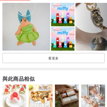
- 印刷細緻,雙面印圖
- 顏色明亮,不會掉色和褪色
關於出貨及寄送
- 出貨時間為1-3個工作天。
- 以普通空郵寄送，如需掛號，請補運費:
www.pinkoi.com/produ
ct/qHUnRjGR
- 派送時間，請參考設計館首頁的設計館公告。
看更多
下單前請參考設計館公告的設計館政策。
與此商品相似