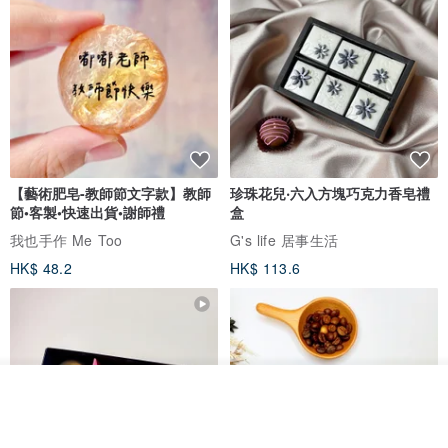
【藝術肥皂-教師節文字款】教師
珍珠花兒‧六入方塊巧克力香皂禮
節•客製•快速出貨•謝師禮
盒
我也手作 Me Too
G's life 居事生活
HK$ 48.2
HK$ 113.6
看其他商品
了解品牌