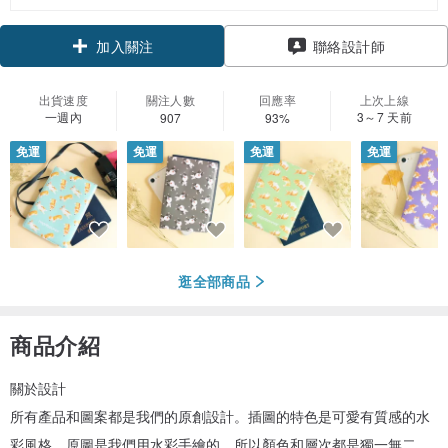
領優惠券
加入關注
聯絡設計師
出貨速度
關注人數
回應率
上次上線
一週內
3～7 天前
907
93%
免運
免運
免運
免運
逛全部商品
商品介紹
關於設計
所有產品和圖案都是我們的原創設計。插圖的特色是可愛有質感的水
彩風格，原圖是我們用水彩手繪的，所以顏色和層次都是獨一無二