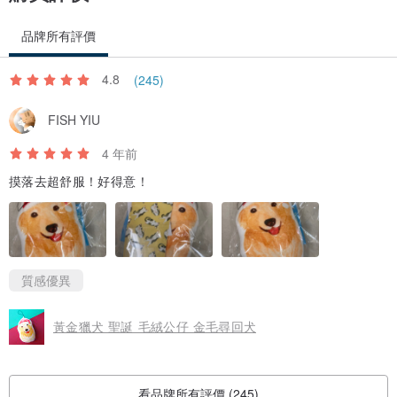
品牌所有評價
4.8
(245)
FISH YIU
4 年前
摸落去超舒服！好得意！
質感優異
黃金獵犬 聖誕 毛絨公仔 金毛尋回犬
看品牌所有評價 (245)