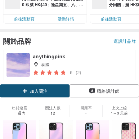
0 即減 HK$40；逢星期五、六、日
分回贈，滿 HK$580
滿 HK$880 即減 HK$80（名額有
Coins（名額
限，額滿即止，僅限「常用信用
前往活動頁
活動詳情
前往活動頁
卡」結帳）
關於品牌
逛設計品牌
anythingpink
泰國
5
(2)
領優惠券
聯絡設計師
加入關注
出貨速度
關注人數
回應率
上次上線
一週內
1～3 天前
12
-