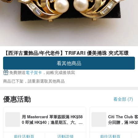
【西洋古董飾品/年代老件】TRIFARI 優美捲珠 夾式耳環
看其他商品
免費贈送
電子賀卡
，結帳完成後填寫
商品已下架，請重新選取其他商品
優惠活動
看全部 (7)
用 Mastercard 單筆簽賬滿 HK$58
Citi The Club
0 即減 HK$40；逢星期五、六、日
分回贈，滿 HK$580
滿 HK$880 即減 HK$80（名額有
Coins（名額
限，額滿即止，僅限「常用信用
前往活動頁
活動詳情
前往活動頁