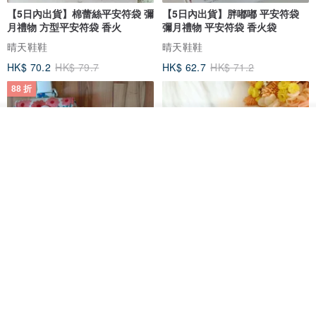
內，因為首飾的材質硬度皆不相同，會互相磨擦而導致耗損、刮傷。
【5日內出貨】棉蕾絲平安符袋 彌
【5日內出貨】胖嘟嘟 平安符袋
■ 從事運動、家事等，請取下您的飾品，避免外力碰撞受損。
月禮物 方型平安符袋 香火
彌月禮物 平安符袋 香火袋
■ 盡量不要接觸汗水、雨水、海水、香水及化妝品，切勿戴著飾品洗
晴天鞋鞋
晴天鞋鞋
澡。
HK$ 70.2
HK$ 79.7
HK$ 62.7
HK$ 71.2
■ 台灣氣候潮濕，若長時間不配戴，請將老飾品用乾布擦拭後→放入
88 折
密封袋內，避免與空氣接觸。
■ 項鍊品項應將墬子與鍊子分開收納，可將"墜子"裝進小的密封袋後→
看其他商品
了解品牌
外面連同鍊子再整個裝進大的密封袋保存。
【5日內出貨】胖嘟嘟 平安符袋
水彩花園。平安符袋 (可繡名字)
彌月禮物 平安符袋 香火袋
QQ rabbit 手工嬰幼兒精品 彌月禮盒
晴天鞋鞋
HK$ 62.7
HK$ 71.2
HK$ 68.4
88 折
88 折