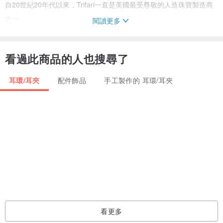
自20世紀20年代以來，Trifari一直是美國最受尊敬的人造珠寶製造商
之一。
閱讀更多
產品涵蓋各種風格與價位，每件作品都展現想像力豐富的設計和高品
質的作工!
看過此商品的人也搜尋了
Trifari 珠寶公司創建於1912年左右，創辦人是一位名叫 Gustavo
耳環/耳夾
配件飾品
手工製作的 耳環/耳夾
Trifari 的義大利移民，他擅長歐洲金工技術，落腳紐約以製造髮飾、
配件為主業。
1920年左右該公司由Gustavo Trifari、Leo Krussman與Carl Fishel
共同掌舵並開始製作時尚珠寶。
從1930年到1968年，Trifari珠寶設計聘請了Alfred Philippe。在此之
前，他曾擔任Cartier和Van Cleef＆Arpels的設計師。在他的影響下創
造了一系列珠寶，使公司達到了一個新的水平。
Trifari的行銷策略長遠且穩健，除了積極登錄專利設計、精美的廣告海
看更多
報、雜誌曝光之外，多元化的訂價，讓它不論是平價或高級首飾均佔