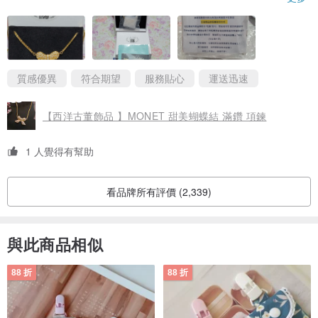
●若您選擇老飾品當作禮物，請衡量對方是否接受這樣的老物件？
棉花包覆，避免墜子損傷；項鍊鎖頭兩端各自使用夾鏈袋包覆，避
免互相糾纏；盒內另外附上一個更大一點的夾鏈袋可以將項鍊完整
有些微瑕疵、有些微使用痕跡...這都是可能會有的狀況，若您的送禮
的收納進去，貼心至極！❤
對象無法接受，請您到 pinkoi 平台選購其他品牌"全新"的商品當作
飾品本身也整理保養得非常好，可說是飾品界的《美鳳姐》完全看
不出歲月的痕跡，真的很棒！👍
禮物。
對於這次的購買經驗相當滿意！還在觀望的朋友們，一定要趕快下
質感優異
符合期望
服務貼心
運送迅速
單，否則只能空留遺憾囉！
《
購買需知
》
【西洋古董飾品 】MONET 甜美蝴蝶結 滿鑽 項鍊
◆
老時光角落的包裝材
◆
凡網路購買、郵寄、快遞寄送的老飾品，老時光角落均會將老飾品妥
1 人覺得有幫助
善包裝。
避免運送過程會有壓、摔、撞、濕(雨水)...的情況，我們會使用硬紙盒
看品牌所有評價 (2,339)
+薄的防水塑膠套套好+氣泡紙裝妥後再寄出。
■ 耳環類：一對耳環會兩耳分開裝加厚密封袋+硬紙盒。
與此商品相似
■ 別針類：加厚密封袋+硬紙盒。
■ 項鍊類：墜子與鍊子會用薄的密封袋隔開→裝進加厚密封袋+硬紙
88 折
88 折
盒。