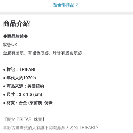
逛全部商品
商品介紹
◆商品敘述◆
狀態OK
金屬有磨痕、有褪色痕跡、珠珠有脫皮痕跡
●
標記：TRIFARI
●
年代大約1970's
●
商品來源：美國紐約
●
尺寸：3 x 1.5 (cm)
●
材質 : 合金+萊茵鑽+仿珠
【關於 TRIFARI 珠寶】
喜歡古董珠寶的人有誰不認識鼎鼎大名的 TRIFARI ?