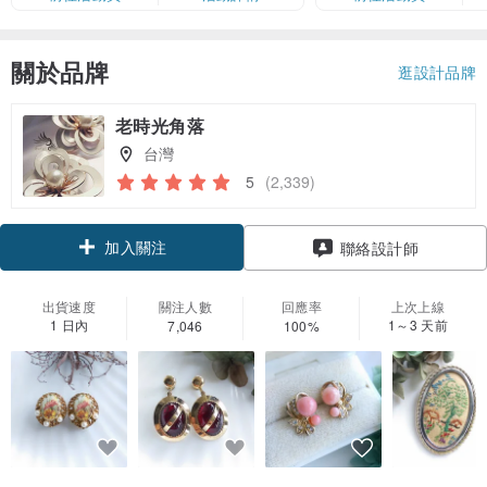
卡」結帳）
關於品牌
逛設計品牌
老時光角落
台灣
5
(2,339)
加入關注
聯絡設計師
出貨速度
關注人數
回應率
上次上線
1 日內
1～3 天前
7,046
100%