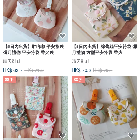
◆
首次購買 Vintage Jewelry 的買家需知
◆
■ 我們販售的古董飾品"不是全新品"，它們多在1940~1970年代被生
產出來，均是10年以上的老件，因此有一定的歲月痕跡與年代感→就
是舊！
■
請勿以全新商品的標準看待
；我們販售的老飾品照片算是放很多張
【5日內出貨】胖嘟嘟 平安符袋
【5日內出貨】棉蕾絲平安符袋 彌
的，詳細檢視商品細節照片、物件說明是購買前會讓您確認的步驟，
彌月禮物 平安符袋 香火袋
月禮物 方型平安符袋 香火
因此不接受購買後因個人認知差異的退換貨。
晴天鞋鞋
晴天鞋鞋
■《螢幕會有色差！》這是網路購物需承受之風險之一，倘若無法接受
HK$ 62.7
HK$ 71.2
HK$ 70.2
HK$ 79.7
這種細微的落差，表示您不適合在網路平台購買商品。
88 折
88 折
■ 商品運送過程因不可抗力因素而損壞，收到商品與當初商品照片有
絕對差異(如商品破裂)，可提出退費；若收到商品後，對”想像中的樣
子”、色差、大小不適合...及非因運送過程而破損等相關問題，則無法
退費。
◆
老飾品的保養
◆
■ 請不要把各種、不同材質屬性的首飾放置在同一個抽屜或首飾盒