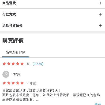
關於 Trifari 珠寶的成功和質量可以從公司今天仍然存在的事實來判
商品運費
斷，經歷了幾次經濟危機。
付款方式
直到現在易主多次，最終Trifari 成為 MONET 集團的一部分，由 Liz
Claiborne 於2000年收購。
退款換貨須知
Vintage Trifari 飾品具有相當大的價格範圍，一些單品在收藏家和復古
購買評價
首飾粉絲中非常受歡迎。
TRIFARI 的所有花卉胸針和耳夾都非常漂亮，是一件真正的珠寶藝術
品牌所有評價
品。
當然，收藏家心中最受歡迎的還是1930年至1940年代的那些有趣又稀
5
(2,339)
有的首飾。
伊*恩
4 年前
● 請看清楚商品敘述的尺寸、品況，自行斟酌大小是否合適，不要看
賣家出貨超迅速，訂貨到取貨只有3天！
到美美的照片就衝動的下單了，感謝配合
而且包裝非常嚴密、仔細，並且附上保養說明，讓珍藏已久的老飾
品得以延續美麗生命。
賣家除了用厚實的硬紙盒包裝外，盒內還附上擦拭布；在墜子上用
更多