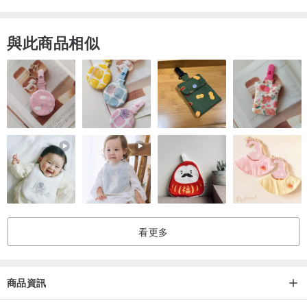
有一席之地。
此外，利用主題或節日推出限量作品也是穩固市場地位的方式之一，
與此商品相似
50年代的耶誕節系列每一件珠寶都很精彩。
第二次世界大戰期間，Trifari跟所有製造商一樣，由於配給，Trifari無
法在其產品中使用金屬。
這迫使 Trifari 在戰爭期間轉向純銀，這使Trifari產品的價格翻了三倍
（儘管這似乎並未損害銷售額）。
戰後，Trifari 想要回到成本較低，免維護的金屬，但消費者似乎已經
習慣了銀色。
為了大肆宣傳更便宜的低價金屬，Trifari 研發一種名為“Trifanium”的
“革命性”新金屬，這種金屬是基本金屬的名稱，與銀不同，它採用無
拋光表面處理，質感很特別又細緻，這種"金"，可說是Trifari 的商業機
看更多
密，只有它們有這種"金"，模仿不來。
Trifari珠寶的歷史悠久，品牌印記也很多，前後用過近20種印記，有
些時期還會搭配紙標籤。
商品資訊