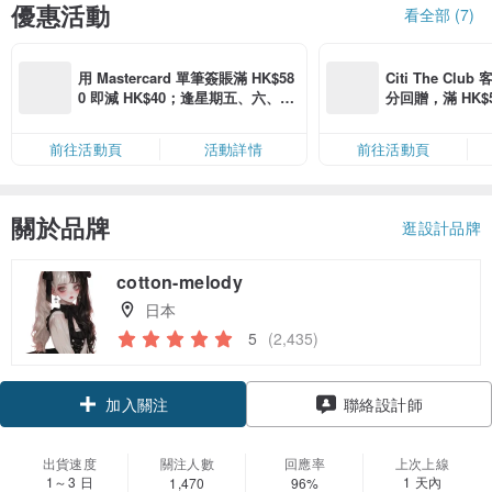
優惠活動
看全部 (7)
用 Mastercard 單筆簽賬滿 HK$58
Citi The Club
0 即減 HK$40；逢星期五、六、日
分回贈，滿 HK$580
滿 HK$880 即減 HK$80（名額有
Coins（名額
限，額滿即止，僅限「常用信用
前往活動頁
活動詳情
前往活動頁
卡」結帳）
關於品牌
逛設計品牌
cotton-melody
日本
5
(2,435)
加入關注
聯絡設計師
出貨速度
關注人數
回應率
上次上線
1～3 日
1 天內
1,470
96%