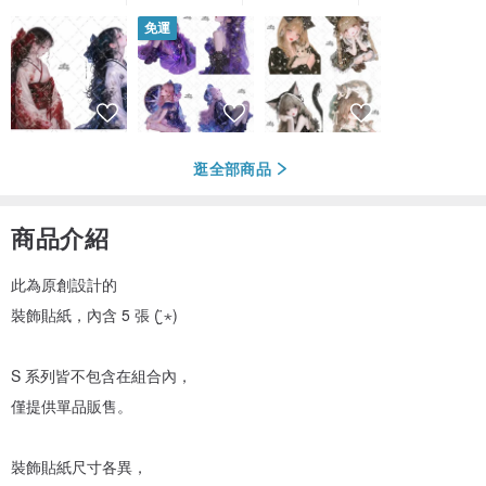
免運
逛全部商品
商品介紹
此為原創設計的
裝飾貼紙，內含 5 張 ( ̮̈⋆)
S 系列皆不包含在組合內，
僅提供單品販售。
裝飾貼紙尺寸各異，