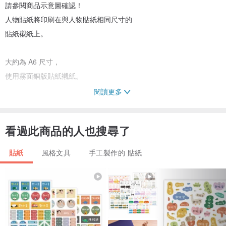
請參閱商品示意圖確認！
人物貼紙將印刷在與人物貼紙相同尺寸的
貼紙襯紙上。
大約為 A6 尺寸，
使用霧面銅版貼紙襯紙。
閱讀更多
實際商品顏色可能與圖片略有差異。
懇請理解後再購買。
看過此商品的人也搜尋了
感謝您的惠顧 (⋆ᴗ͈ˬᴗ͈)❤︎
貼紙
風格文具
手工製作的 貼紙