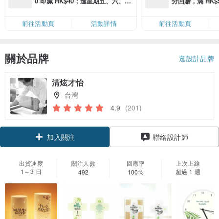
0 即減 HK$40；逢星期五、六、日
分回贈，滿 HK$580
滿 HK$880 即減 HK$80（名額有
Coins（名額
限，額滿即止，僅限「常用信用
前往活動頁
活動詳情
前往活動頁
卡」結帳）
關於品牌
逛設計品牌
清炫才怡
台灣
4.9
(201)
領優惠券
聯絡設計師
加入關注
出貨速度
關注人數
回應率
上次上線
1～3 日
超過 1 週
492
100%