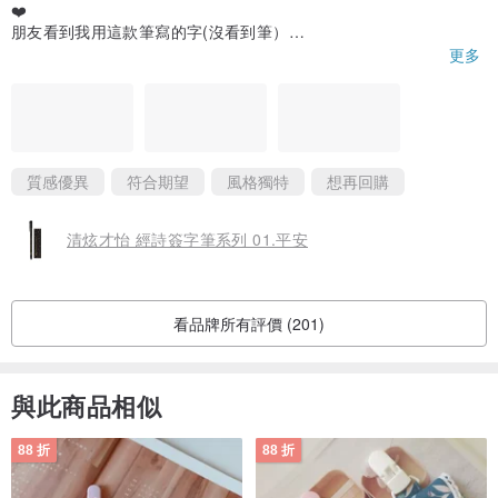
❤️
朋友看到我用這款筆寫的字(沒看到筆）
一直問我這是什麼筆寫的，嗯~
更多
我很難形容，於是直接回購當生日禮物來送好姐妹了
更感謝設計師多送了我好多張經文卡
及一個漂亮的隨身鏡
感謝！願 神祝福您生意興旺
質感優異
符合期望
風格獨特
想再回購
清炫才怡 經詩簽字筆系列 01.平安
看品牌所有評價 (201)
與此商品相似
88 折
88 折