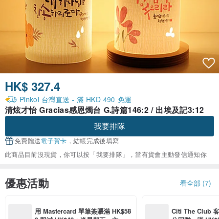
HK$ 327.4
Pinkoi 台灣直送 - 滿 HKD 490 免運
清炫才怡 Gracias感恩燭台 G.詩篇146:2 / 出埃及記3:12
我要排隊
免費贈送
電子賀卡
，結帳完成後填寫
此商品目前沒現貨，你可以按「我要排隊」，當有貨會主動發信通知你
優惠活動
看全部 (7)
用 Mastercard 單筆簽賬滿 HK$58
Citi The Club