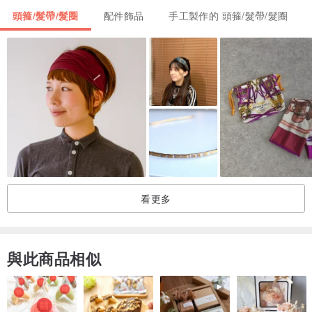
頭箍/髮帶/髮圈
配件飾品
手工製作的 頭箍/髮帶/髮圈
｜食材剩餘量：剩最後三條可以訂製
｜小廚手工料理，訂製屬於自己的超舒服專屬髮帶
｜鬆緊髮帶 ＋專屬訂製：舒服、輕鬆、簡單的佩帶；
｜食材選用：
🍋用布：日本製 雙層 棉紗 布料
🍋調節裝置：台灣製 耐用彈力鬆緊帶
看更多
｜品嘗：
🍋色、香、味：
復古、獨特、可愛
與此商品相似
🍋口感：手感很自然、輕盈、柔軟、透氣