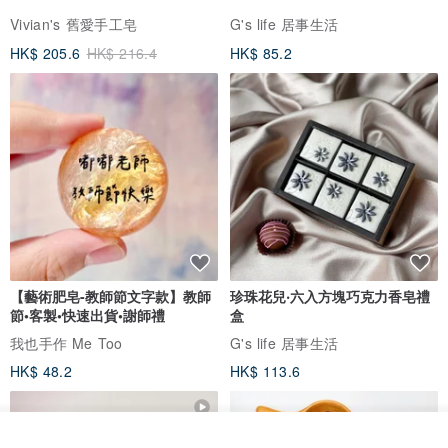
｜訊息回復時間：3~5天
Vivian's 舊愛手工皂
G's life 居事生活
HK$ 205.6
HK$ 216.4
HK$ 85.2
每道餐點都會有獨特、可重複使用的質感包裝喲！
餐點的食用及保養👉
www.pinkoi.com/product/k4dVfnJa
【藝術肥皂-教師節文字款】教師
珍珠花兒‧六入方塊巧克力香皂禮
節•客製•快速出貨•謝師禮
盒
｜本餐館設計、料理內容版權所有｜
我也手作 Me Too
G's life 居事生活
HK$ 48.2
HK$ 113.6
餐館 不定期出爐新料理✨
臉書🔍lasagnee千晨面😋 常有驚喜的餐點抽獎 ✨
看其他商品