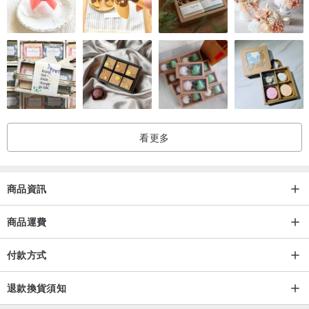
｜尺 寸 ｜
寬度為６ＣＭ，可經由調整擴展單環雙條至８～１０ＣＭ。
｜量 專 屬 訂 製 尺 寸 ｜
頭圍怎麼量呢？
看更多
拿著皮尺，貼合著＂無縫隙＂平常較常配戴、較為舒適、習慣的位置
周繞一圈。
（約頭頂點到後面脖子腦袋交接處）
商品資訊
商品運費
🍋小廚是以所得的客人給得剛好的頭圍，料理出貼著不頭痛，但活動
也不會鬆脫、滑落的鬆緊度。
付款方式
若喜歡偏緊，偏鬆請在點餐時的訂單備註哦！
(例如：量身頭圍 53 cm ，喜歡偏緊一點點)
退款換貨須知