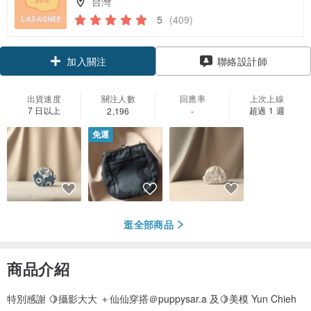
台灣
5
(409)
領優惠券
加入關注
聯絡設計師
出貨速度
關注人數
回應率
上次上線
7 日以上
超過 1 週
2,196
-
免運
逛全部商品
商品介紹
特別感謝 🍋攝影大大 ＋仙仙穿搭＠puppysar.a 及🍋美模 Yun Chieh