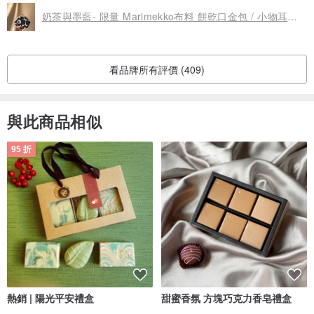
奶茶與墨藍- 限量 Marimekko布料 餅乾口金包 / 小物耳機飾品 收
看品牌所有評價 (409)
｜小廚會仔細料理餐點，然因純手工製作，會有1～2.5 cm的誤差
｜餐點照皆為自然光拍攝，並經調整至接近實際顏色，然而因為顯示
與此商品相似
器及個人顏色感覺，可能會存有認知上的誤差
｜布料為手工裁製，圖案分布可能不全相同，小廚會讓每道餐點都獨
95 折
特且一樣美味
點餐前請確認以上都沒問題呦😋
｜點餐代表接受以上用餐條件喲！若非重大瑕疵，恕無法供退換
｜｜ 餐點準備時間｜｜
熱銷 | 陽光平安禮盒
甜蜜香氛 方塊巧克力香皂禮盒
｜出貨準備時間：3～7天