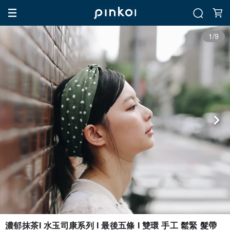
1/9
濃郁抹茶I 水玉司康系列 I 最後五條 I 雙環 手工 鬆緊 髮帶