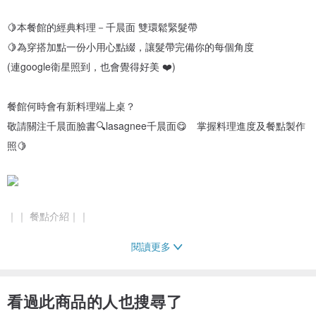
🍋本餐館的經典料理－千晨面 雙環鬆緊髮帶
🍋為穿搭加點一份小用心點綴，讓髮帶完備你的每個角度
(連google衛星照到，也會覺得好美 ❤️)
餐館何時會有新料理端上桌？
敬請關注千晨面臉書🔍lasagnee千晨面😋 掌握料理進度及餐點製作
照🍋
｜｜ 餐點介紹｜｜
閱讀更多
｜餐點設計：
🍋十分可愛的波卡及復古溫柔的配色❤️
🍋手感綿綿柔軟的，舒服透氣
看過此商品的人也搜尋了