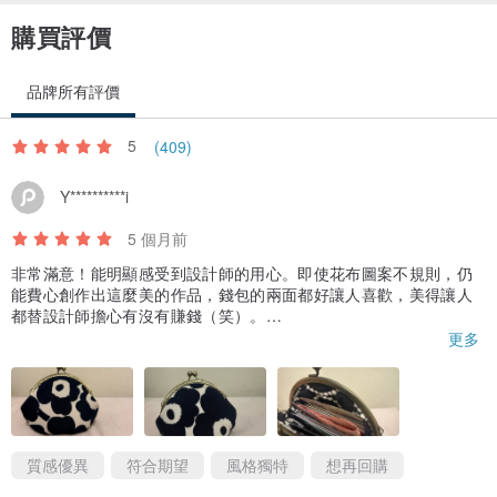
🍋務必量好確定尺寸喲！因是完全訂製尺寸和貼身物品，除非產品出
購買評價
現重大瑕疵的因素，不接受退換貨。
品牌所有評價
5
(409)
Y**********i
餐館 總菜單超連結👉
www.pinkoi.com/product/k4dVfnJa
5 個月前
非常滿意！能明顯感受到設計師的用心。即使花布圖案不規則，仍
能費心創作出這麼美的作品，錢包的兩面都好讓人喜歡，美得讓人
都替設計師擔心有沒有賺錢（笑）。
畢竟 Marimekko 的印花布真的很貴呀！
更多
✨來一道 千晨面 lasagnee 的手工料理，帶給你的每天 如初醒晨光的
已經使用一個禮拜，錢包容量剛剛好，非常符合日常使用需求。之
清熨柔烘的溫暖😋 ❤️
後一定會再回購，也會推薦給身邊的朋友。
有空來看看餐館的品牌故事👉
www.pinkoi.com/product/sdFZPAqt
質感優異
符合期望
風格獨特
想再回購