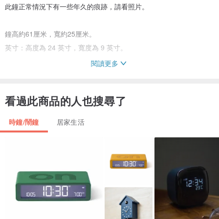
此鐘正常情況下有一些年久的痕跡，請看照片。
鐘高約61厘米，寬約25厘米。
英寸：高度為 24 英寸，寬度為 9 英寸。
閱讀更多
該鐘是 20 世紀 60 年代製造的。
看過此商品的人也搜尋了
如有任何問題，請發送電子郵件給我們。
時鐘/鬧鐘
居家生活
我們在全球包裝和運輸方面擁有豐富的經驗。
我們將確保物品得到安全包裝和裝箱。
我們使用可靠的郵政服務。
我們始終提供追蹤號碼，以便您能夠追蹤您的包裹。