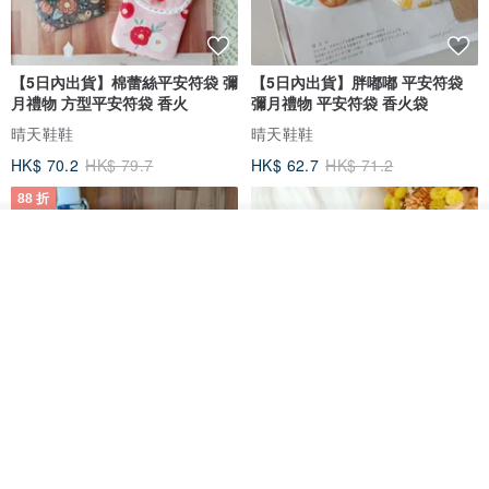
【5日內出貨】棉蕾絲平安符袋 彌
【5日內出貨】胖嘟嘟 平安符袋
月禮物 方型平安符袋 香火
彌月禮物 平安符袋 香火袋
晴天鞋鞋
晴天鞋鞋
HK$ 70.2
HK$ 79.7
HK$ 62.7
HK$ 71.2
88 折
看其他商品
了解品牌
【5日內出貨】胖嘟嘟 平安符袋
水彩花園。平安符袋 (可繡名字)
彌月禮物 平安符袋 香火袋
QQ rabbit 手工嬰幼兒精品 彌月禮盒
晴天鞋鞋