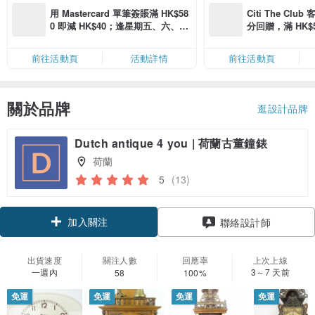
用 Mastercard 單筆簽賬滿 HK$58
Citi The Club
0 即減 HK$40；逢星期五、六、日
分回贈，滿 HK$580
滿 HK$880 即減 HK$80（名額有
Coins（名額
限，額滿即止，僅限「常用信用
前往活動頁
活動詳情
前往活動頁
卡」結帳）
關於品牌
逛設計品牌
Dutch antique 4 you | 荷蘭古董鐘錶
荷蘭
5
(13)
加入關注
聯絡設計師
出貨速度
關注人數
回應率
上次上線
一週內
3～7 天前
58
100%
免運
免運
免運
免運