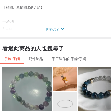
【粉幽、翠綠幽水晶介紹】
一.產地
1.巴西
閱讀更多
2. 南非
3.美國（特別是南達科他州）
看過此商品的人也搜尋了
二.功效
手鍊/手鐲
配件飾品
手工製作的 手鍊/手鐲
1.情感療癒：有助於釋放壓力和焦慮，增進愛與同情心。
2.促進人際關係：提升人際間的和諧與理解。
3.增強自信：幫助佩戴者增強自我價值感。
三.淨化方式
1.水洗：用清水沖洗，然後用乾布擦乾。
2.月光淨化：將水晶放在月光下過夜，吸收月光的能量。