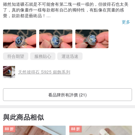
● 天然石請勿長期接觸到水、汗水、化妝品等。
雖然知道礦石就是不可能會有第二塊一模一樣的，但彼得石也太美
● 不建議在洗澡、游泳及溫泉區時配戴。
了，真的像畫作一樣每款都有自己的獨特性，有點像在買畫的感
覺，款款都是藝術品！
● 沒有配戴時建議可使用軟乾布輕拭，清除水分和污垢，將它置放於
購買過程中我的各種詢問都給予高度耐心回覆並協助確認，對於剛
更多
密封的袋子或盒子中，避免與空氣接觸。
接觸彼得石不久的我來說實在特別感謝，不只是彼得石本身漂亮連
戒臺也很美，原本以為硫化會比較粗曠但意外的並沒有，戴在手上
●水晶飾品建議不要長期曝曬在高溫陽光下，以免色澤改變。
很好看，整體來說購物經驗非常完美，謝謝你們。
● K金飾品因為是表面電鍍，所以千萬不可使用洗銀水或拭銀布擦拭，
會將原本表面上的金色色澤給抹掉，建議使用眼鏡布擦拭乾淨就好。
符合期望
服務貼心
運送迅速
● 銀飾品變黑是因為跟空氣中的硫產生硫化作用，只要使用拭銀布擦
拭就可以恢復光澤，若是擔心銀飾品失重，也可以使用較高級的洗銀
天然彼得石 S925 銀飾系列
乳來保養貴重的銀飾珠寶。
【 商品包裝 】
看品牌所有評價 (21)
● 每件商品皆附贈一枚厚夾鏈袋。♦️需要盒子可另告知（需補費用)♦️
與此商品相似
【 線材、配件說明 】
●彈性線：方便配戴，使用日本蠶絲彈力線、韓國透明彈性線，不易斷
88 折
88 折