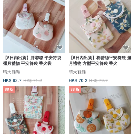
裂。
●彈簧扣：時髦又耐用，使用鋼絲線，堅韌不易斷。
●彈性線款式可換彈簧扣，需額外加50元
●配件：S925銀/藏銀＆18K/14K包金
【 專屬客製 】
●另有提供專屬客製，如果你也想要獨一無二，歡迎私訊聯絡我們。
【5日內出貨】胖嘟嘟 平安符袋
【5日內出貨】棉蕾絲平安符袋 彌
●由於商品皆採客製尺寸手工製作，除非明顯瑕疵外，不接受個人因素
彌月禮物 平安符袋 香火袋
月禮物 方型平安符袋 香火
退貨，如有任何問題請在收貨後三天內來信告知。
晴天鞋鞋
晴天鞋鞋
HK$ 62.7
HK$ 71.2
HK$ 70.2
HK$ 79.7
【 保固與維修 】
88 折
88 折
●需送禮的朋友我們也有代寫小卡服務(中文）請先備註給我們知道。
●該商品一年內可享一次免費換線服務，若需更換晶石或配件將酌收費
用，此服務須自行負擔來回運費。
●購買一年以上更換彈力線，須酌收換線工本費，此服務須自行負擔來
回運費。。