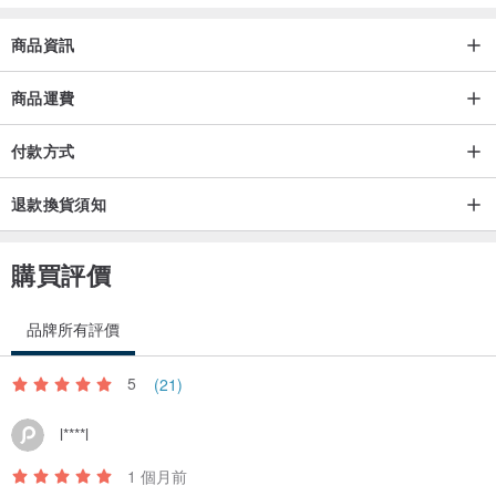
3.促進健康：有助於身心健康，增強免疫系統。
商品資訊
三.淨化方式
1.鹽水浸泡：將水晶放入鹽水中，浸泡數小時。
商品運費
2.煙熏法：使用香草或香煙熏燻水晶，清除負能量。
付款方式
四.適合佩戴的人群
退款換貨須知
1.需要情緒支持和穩定的人
2.尋求財務改善的人
購買評價
3.對健康有特別關注的人
品牌所有評價
【 清潔方式 】
將牙膏擠在牙刷上，輕輕刷洗銀飾氧化部份後，在用清水沖洗，另以
5
(21)
乾布擦拭，即可恢複表面光澤。
l****l
【 使用及保養方式 】
1 個月前