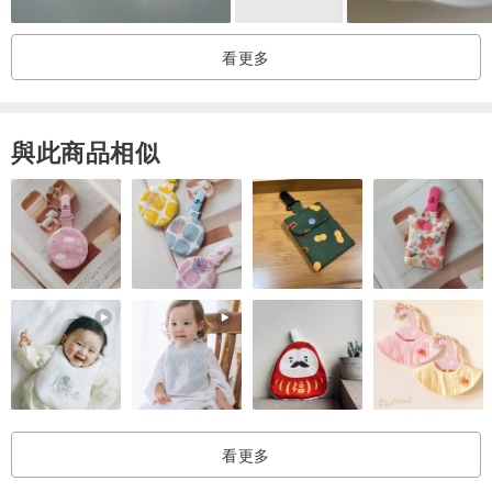
四.適合佩戴的人群
看更多
1.希望改善情感關係的人
2.需要情感支持和療癒的人
3.追求自我提升的人
與此商品相似
翠綠幽水晶
一.產地
1.巴西
2.馬達加斯加
3.印度
二. 功效
1.平衡情緒：有助於緩解焦慮和壓力，促進內心平靜。
看更多
2.吸引財富：被認為能夠吸引財富和繁榮。