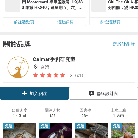
用 Mastercard 單筆簽賬滿 HK$58
Citi The Club
0 即減 HK$40；逢星期五、六、日
分回贈，滿 HK$580
滿 HK$880 即減 HK$80（名額有
Coins（名額
限，額滿即止，僅限「常用信用
前往活動頁
活動詳情
前往活動頁
卡」結帳）
關於品牌
逛設計品牌
Calmar手創研究室
台灣
5
(21)
加入關注
聯絡設計師
出貨速度
關注人數
回應率
上次上線
1～3 日
1 天內
138
98%
免運
免運
免運
免運