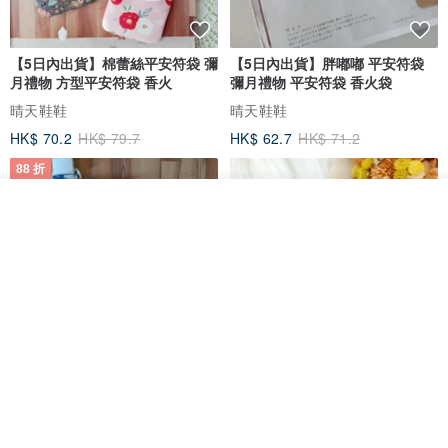
【 注意事項 】
●每台手機及電腦的照片都會有不同色差的部份 需以寄出的商品為
【5日內出貨】棉蕾絲平安符袋 彌
【5日內出貨】胖嘟嘟 平安符袋
月禮物 方型平安符袋 香火
彌月禮物 平安符袋 香火袋
主。
晴天鞋鞋
晴天鞋鞋
● 天然礦石難免有冰裂紋、雲霧、小礦缺，皆屬天然特徵，不屬於瑕
HK$ 70.2
HK$ 79.7
HK$ 62.7
HK$ 71.2
疵範圍；拋光及打磨等商品，晶體切割時也難免會有削到邊或晶體，
可能存在少許不完美，完美者請三思後確認再購買，天然礦石的美就
88 折
在於它獨一無二的紋路。不影響水晶的功效以及使用。
放入購物車
●每項商品都是手工設計而成 作品上也多少都會有手作痕跡皆為正
加入收藏
了解品牌
常。
●如以下單完成後 希望各位能避免退貨 除了作品有損壞或明顯瑕疵
（參考上列瑕疵說明）外，不接受退貨、亦不接受商品尺寸問題或人
為問題而退貨，如有任何問題必須在收貨後三天內來信告知。謝謝諒
解！
【5日內出貨】胖嘟嘟 平安符袋
水彩花園。平安符袋 (可繡名字)
●如需改手圍需請在備註填寫備註欄填寫你的手圍。若有改小手圍而多
彌月禮物 平安符袋 香火袋
出珠子，我們會一同附贈給您，如果日後不小心珠子受損，可以當作
QQ rabbit 手工嬰幼兒精品 彌月禮盒
晴天鞋鞋