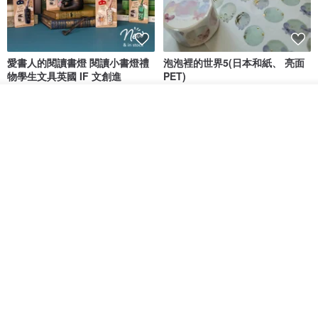
愛書人的閱讀書燈 閱讀小書燈禮
泡泡裡的世界5(日本和紙、 亮面
物學生文具英國 IF 文創進
PET)
英國IF文創官方旗艦店
仙女丸 Fairy Maru
我要排隊
HK$ 174.2
HK$ 99.7
了解品牌
【情話手工日曆】情人節禮物/告
奧黛麗風格 PET 和紙膠帶 (一循
白禮物/紀念日禮物/客製化禮物
環)