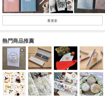
封面為仿布紋質感設計，輕巧方便攜帶，棉線裝訂設計，可180度攤
平書寫。
看更多
橫條紋筆記本各款連結區
/
方格眼各款連結區
/
空白筆記本各款連結
區
熱門商品推薦
/ 商品尺寸cm / 9x14.1
/ 包裝尺寸cm / 9.3x14.5x0.3
/ 材 質 / 100g模造紙
/ 重量 (g) / 60
ICONIC-韓國文創品牌
※特價出清品賣場連結※