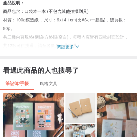
產品說明：
商品包含：口袋本一本 (不包含其他拍攝到具)
材質：100g模造紙 ，尺寸：9x14.1cm(比A6小一點點)，總頁數：
80p。
共三種內頁規格(橫線/方格眼/空白)，每種內頁皆有四款封面設計，
共12款可供挑選，請至各款頁面選購喔。
閱讀更多
橫線內頁款式有：晚霞雲海 (Dream) / 滿月 (Full moon) / 在屋頂上
看過此商品的人也搜尋了
(Rooftop) / 咖啡貓 (Café)
筆記簿/手帳
風格文具
方格眼內頁款式有：貓狗朋友 (Friends) / 咖啡貓 (Waiting) / 瑜珈貓
(Yoga) / 冰淇淋 (Ice cream)
空白內頁款式有: 小害羞 (Shy) / 跳躍 (Jumping) / 淡藍的陪伴
(Laundry room) / 夜暮 (Evening)