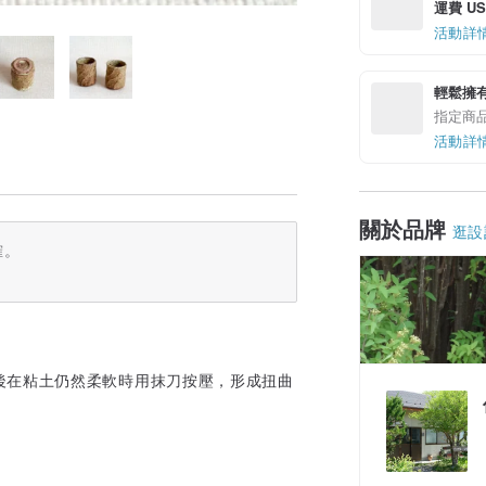
運費 US$
活動詳
輕鬆擁
指定商
活動詳
關於品牌
逛設
確。
後在粘土仍然柔軟時用抹刀按壓，形成扭曲