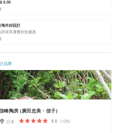
 6.00
情
有海外好設計
品跨境享運費折抵優惠
情
計品牌
信峰陶房 (廣田忠美・信子)
5.0
(126)
日本