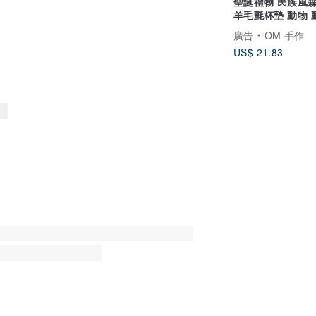
聖誕禮物 民族風
羊毛氈杯墊 動物 
墊-綿羊吸水杯墊
廣告
OM 手作
US$ 21.83
滿幸福感。
💖