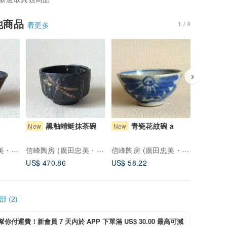
他商品
1 / 4
看更多
黑釉蜻蜓抹茶碗
青瓷花紋碗 a
青
New
New
New
信峰陶房 (廣田忠美・信子)
信峰陶房 (廣田忠美・信子)
信峰陶房 (廣田忠美・信子)
US$ 470.86
US$ 58.22
US$ 58.
 (2)
i 幫你付運費！新會員 7 天內於 APP 下單滿 US$ 30.00 最高可減