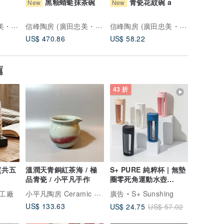
黑釉蜻蜓抹茶碗
青瓷花紋碗 a
青
New
New
New
信峰陶房 (廣田忠美・信子)
信峰陶房 (廣田忠美・信子)
信峰陶房 (廣田忠美・信子)
US$ 470.86
US$ 58.22
US$ 58.
薦
43 折
(共五
溫潤天青銅紅茶海 / 極
S+ PURE 純粹杯 | 無墊
品青瓷 / 小平凡手作
圈零死角運動水壺
700ml
小平凡陶房 Ceramic Designs
工廠
廣告
S+ Sunshing
US$ 133.63
US$ 24.75
US$ 57.02