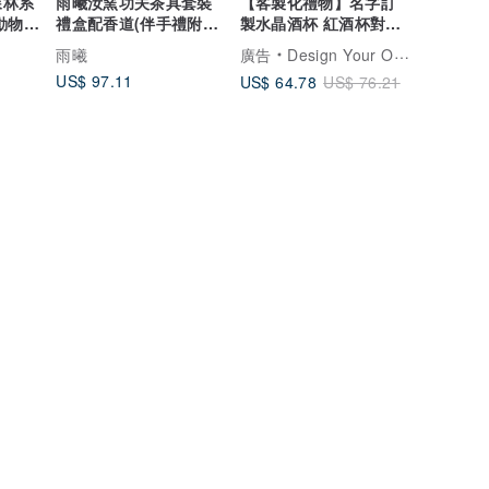
森林系
雨曦汝窯功夫茶具套裝
【客製化禮物】名字訂
動物杯
禮盒配香道(伴手禮附提
製水晶酒杯 紅酒杯對杯
袋)
禮盒 質感結婚禮物
雨曦
廣告
Design Your Own Wine 香港酒瓶雕刻禮品專門店
US$ 97.11
US$ 64.78
US$ 76.21