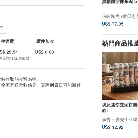
黑釉鏤空抹茶碗 b
US$ 77.05
首件運費
續件加收
熱門商品推
S$ 28.54
US$ 0.00
0 到貨 | 提供追蹤
貨時收取的金額為準。
與物流寄送天數估算。實際到貨日可能因付
埃及迷你雙面拼圖
款)
廣告
賽先生科學
US$ 12.92