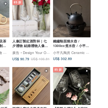
85 折
及茶
人像訂製紅酒對杯 | 七
鐵鏽釉面燒水壺 /
原創手
夕禮物 結婚禮物人像雕
1300cc煮水壺 / 小平凡
陶土
刻 客製化紅酒杯
手作 茶壺 茶具 陶藝
A Lu | 陶 飾品 禮物 原創
小平凡陶房 Ceramic Designs
廣告
Design Your Own Wine 香港酒瓶雕刻禮品專門店
US$ 302.89
US$ 90.79
US$ 106.81
85 折