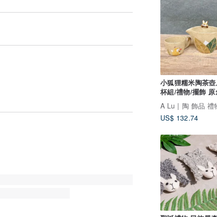
小狐狸糯米陶茶壺
杯組/禮物/擺飾 
作手繪 美國進口
US$ 132.74
看品牌所有評價