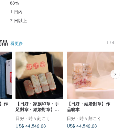
88%
1 日內
7 日以上
商品
1 / 4
看更多
】作
【日好・家族印章・手
【日好・結婚對章】作
【日好・
足對章・結婚對章】作
品範本
品範本
品範本
日好 · 時々刻こく
日好 · 時々刻こく
日好 · 
US$ 44,542.23
US$ 44,542.23
US$ 44,