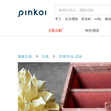
手工
生日禮物
馬克杯
miffy
條
主題企劃
時尚潮流
風格文具
文具
印章/印台
石頭