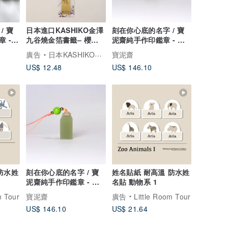
/ 寶
日本進口KASHIKO金澤
刻在你心底的名字 / 寶
 -
九谷燒金箔書籤– 櫻花 /
泥齋純手作印鑑章 - 如
柴田有希佳繪
意鈕章
廣告
日本KASHIKO金澤九谷燒設計文具
寶泥齋
US$ 12.48
US$ 146.10
防水姓
刻在你心底的名字 / 寶
姓名貼紙 耐高溫 防水姓
泥齋純手作印鑑章 - 如
名貼 動物系 1
意鈕章
m Tour
寶泥齋
廣告
Little Room Tour
US$ 146.10
US$ 21.64