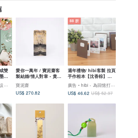
薦
88 折
成雙
愛你一萬年 / 寶泥齋客
週年禮物/ hibi客製 拉頁
墨對
製結婚/情人對章 - 貴州
手作相本【沈香棕】情
信物
紫袍玉帶石
侶禮物 生日禮物
稀創造
寶泥齋
廣告
hibi - 為回憶打造專屬的家
US$ 270.82
US$ 46.62
US$ 52.97