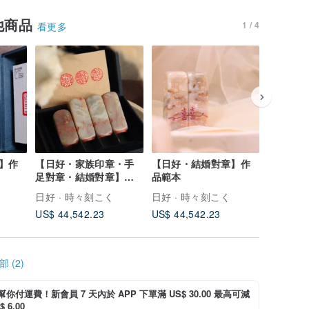
他商品
1 / 4
看更多
】作
【日好・家族印章・手
【日好・結婚對章】作
【日好・
足對章・結婚對章】作
品範本
品範本
品範本
日好 · 時々刻こく
日好 · 時々刻こく
日好 · 
US$ 44,542.23
US$ 44,542.23
US$ 44,
 (2)
i 幫你付運費！新會員 7 天內於 APP 下單滿 US$ 30.00 最高可減
 6.00