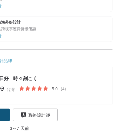
情
有海外好設計
品跨境享運費折抵優惠
情
計品牌
日好 · 時々刻こく
5.0
(4)
台灣
聯絡設計師
3～7 天前