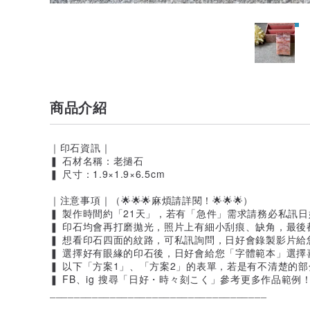
商品介紹
｜印石資訊｜
❚ 石材名稱：老撾石
❚ 尺寸：1.9×1.9×6.5cm
｜注意事項｜（🌟🌟🌟麻煩請詳閱！🌟🌟🌟）
❚ 製作時間約「21天」，若有「急件」需求請務必私訊
❚ 印石均會再打磨拋光，照片上有細小刮痕、缺角，最後
❚ 想看印石四面的紋路，可私訊詢問，日好會錄製影片給
❚ 選擇好有眼緣的印石後，日好會給您「字體範本」選擇
❚ 以下「方案1」、「方案2」的表單，若是有不清楚的部
❚ FB、ig 搜尋「日好・時々刻こく」參考更多作品範例
____________________________________