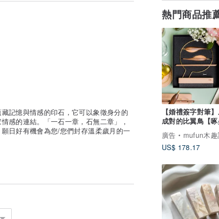
熱門商品推
【婚禮簽字對筆】
蘊藏記憶與情感的印石，它可以象徵身分的
成對的比翼鳥【啄
家情感的連結。「一石一章，石無二章」，
筆】新婚祝福紀念
願日好有機會為您/您們封存溫柔歲月的一
廣告
mufun木趣設計 / 以
US$ 178.17