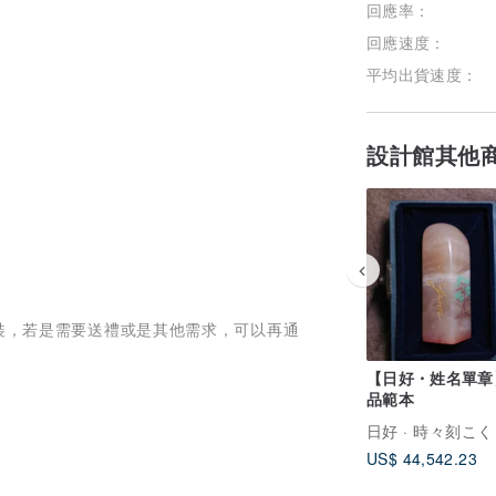
回應率：
回應速度：
平均出貨速度：
設計館其他
別包裝，若是需要送禮或是其他需求，可以再通
【日好・姓名單章
品範本
日好 · 時々刻こく
_
US$ 44,542.23