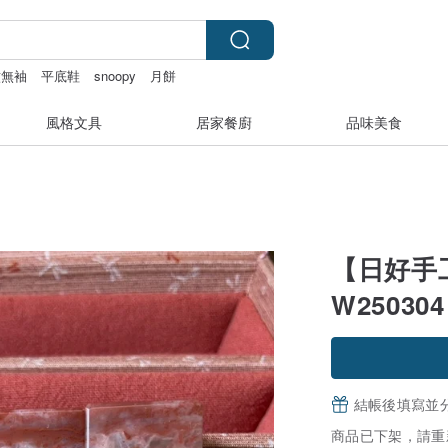
紋無袖
平底鞋
snoopy
月餅
風格文具
居家餐廚
品味美食
【日好手
W250304
結帳後填寫並
商品已下架，請重