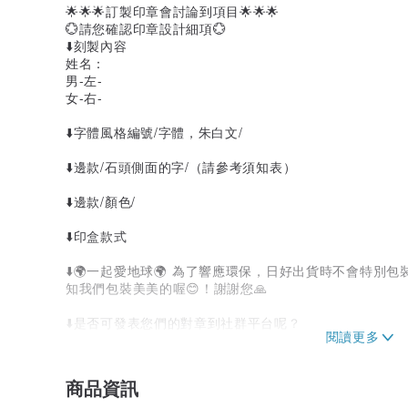
🌟🌟🌟訂製印章會討論到項目🌟🌟🌟
💮請您確認印章設計細項💮
⬇️刻製內容
姓名：
男-左-
女-右-
⬇️字體風格編號/字體，朱白文/
⬇️邊款/石頭側面的字/（請參考須知表）
⬇️邊款/顏色/
⬇️印盒款式
⬇️🌍一起愛地球🌍 為了響應環保，日好出貨時不會特
知我們包裝美美的喔😊！謝謝您🙏
⬇️是否可發表您們的對章到社群平台呢？
___________________________________________
商品資訊