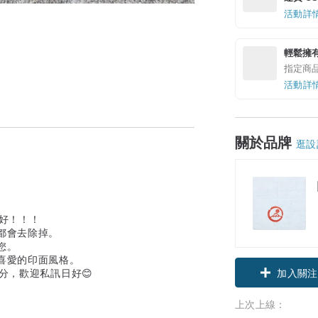
活動詳
輕鬆擁
指定商
活動詳
關於品牌
逛設
日好！！！
都會去除掉。
您。
喜愛的印面風格。
加入關注
分，歡迎私訊日好😊
！
上次上線：