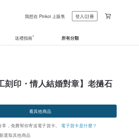
我想在 Pinkoi 上販售
登入/註冊
送禮指南
所有分類
工刻印・情人結婚對章】老撾石
看其他商品
分享，免費幫你寄送電子賀卡。
電子賀卡是什麼？
新選取其他商品