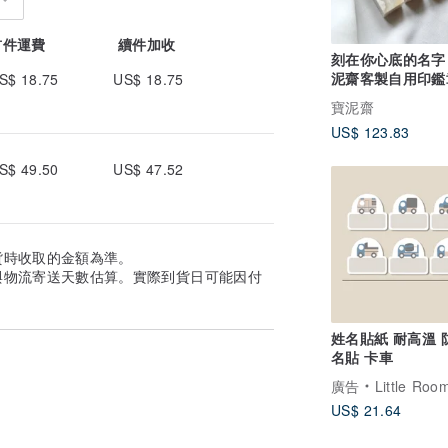
首件運費
續件加收
刻在你心底的名字 
泥齋客製自用印鑑章
S$ 18.75
US$ 18.75
巴林石 白色款
寶泥齋
US$ 123.83
S$ 49.50
US$ 47.52
貨時收取的金額為準。
與物流寄送天數估算。實際到貨日可能因付
姓名貼紙 耐高溫 
名貼 卡車
廣告
Little Roo
US$ 21.64