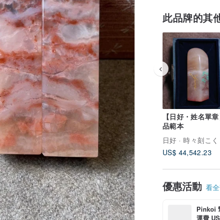
此品牌的其
【日好・姓名單章
品範本
日好 · 時々刻こく
US$ 44,542.23
優惠活動
看全部
Pinko
運費 US$