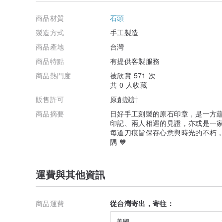
商品材質
石頭
製造方式
手工製造
商品產地
台灣
商品特點
有提供客製服務
商品熱門度
被欣賞 571 次
共 0 人收藏
販售許可
原創設計
商品摘要
日好手工刻製的原石印章，是一方
印記、兩人相遇的見證，亦或是一
每道刀痕皆保存心意與時光的不朽，
隅 💙
運費與其他資訊
商品運費
從台灣寄出，寄往：
美國