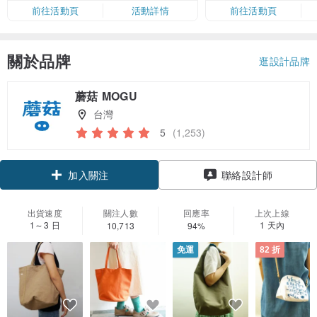
限，額滿即止，僅限「常用信用
前往活動頁
活動詳情
前往活動頁
卡」結帳）
關於品牌
逛設計品牌
蘑菇 MOGU
台灣
5
(1,253)
領優惠券
聯絡設計師
加入關注
出貨速度
關注人數
回應率
上次上線
1～3 日
1 天內
10,713
94%
免運
82 折