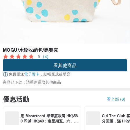
MOGU/水餃收納包/馬賽克
5
(4)
看其他商品
免費贈送
電子賀卡
，結帳完成後填寫
商品已下架，請重新選取其他商品
優惠活動
看全部 (6)
用 Mastercard 單筆簽賬滿 HK$58
Citi The Club
0 即減 HK$40；逢星期五、六、日
分回贈，滿 HK$580
滿 HK$880 即減 HK$80（名額有
Coins（名額