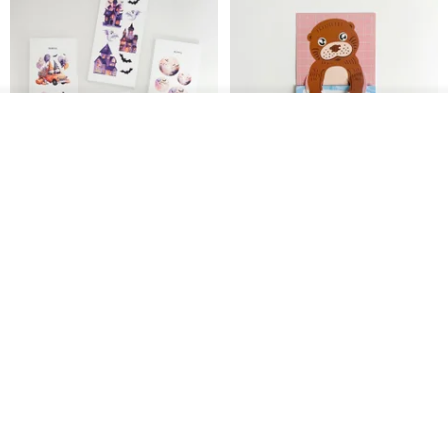
看其他商品
了解品牌
鬼屋貼紙包
秘密便箋-水獺/20張一包 | 便條紙
動物 水獺 筆記本 便箋 文具
Bumyul Store
mark taiwan 文創紀念品
HK$ 26.6
HK$ 36.5