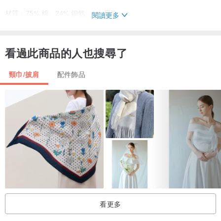
材質：75% 棉、24% 銅氨、1% 尼龍
閱讀更多
尺寸：長 145 厘米 寬 65 厘米
看過此商品的人也搜尋了
・丸萬株式會社
時代變了，但有些東西沒有變。 “梭織面料”是一種原始的織經紗和緯
頸巾/披肩
配件飾品
紗的織物，5000多年前的埃及就有記載。兵庫和北播磨人編織的播州
織布從江戶時代末期就形成了產地，到了昭和時代，它作為高級色織
布走遍了世界。 Maruman希望通過紡織品傳達平成的純粹時刻，在
平成的平常時期觸摸特別的東西時的興奮、快樂、驚喜和可愛。
零件編號：371_S-CU-ORK-150M-001
看更多