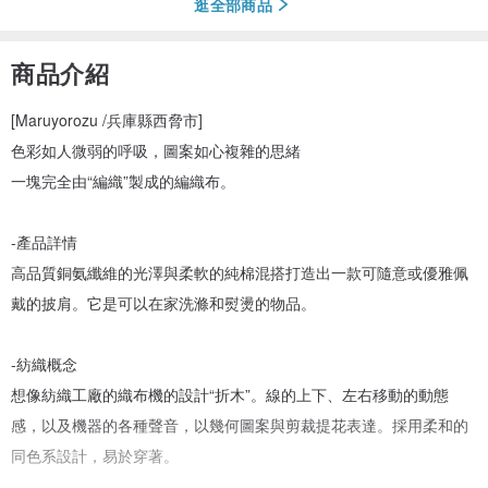
逛全部商品
商品介紹
[Maruyorozu /兵庫縣西脅市]
色彩如人微弱的呼吸，圖案如心複雜的思緒
一塊完全由“編織”製成的編織布。
-產品詳情
高品質銅氨纖維的光澤與柔軟的純棉混搭打造出一款可隨意或優雅佩
戴的披肩。它是可以在家洗滌和熨燙的物品。
-紡織概念
想像紡織工廠的織布機的設計“折木”。線的上下、左右移動的動態
感，以及機器的各種聲音，以幾何圖案與剪裁提花表達。採用柔和的
同色系設計，易於穿著。