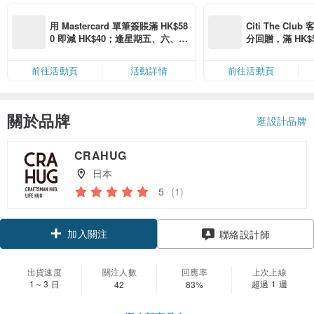
用 Mastercard 單筆簽賬滿 HK$58
Citi The Club
0 即減 HK$40；逢星期五、六、日
分回贈，滿 HK$580
滿 HK$880 即減 HK$80（名額有
Coins（名額
限，額滿即止，僅限「常用信用
前往活動頁
活動詳情
前往活動頁
卡」結帳）
關於品牌
逛設計品牌
CRAHUG
日本
5
(1)
加入關注
聯絡設計師
出貨速度
關注人數
回應率
上次上線
1～3 日
超過 1 週
42
83%