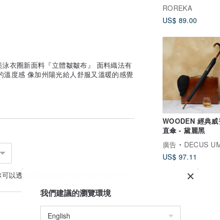
ROREKA
US$ 89.00
捲歐美泳衣圈新面料『立體皺皺布』 面料織法有
的溫度感 像加州陽光給人舒服又溫暖的感覺
WOODEN 經典
直傘 - 黛麗黑
廣告
DECUS UMBR
US$ 97.11
你可以透過
聯絡設計師
討論合適的運送方式
我們建議的瀏覽環境