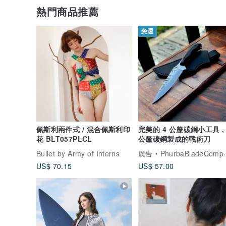
熱門商品推薦
免運
佩斯利兩件式 / 混合佩斯利印
完美的 4 公釐碳鋼小工具 , 
花 BLT057PLCL
公釐碳鋼製成的戰術刀
Bullet by Army of Interns
廣告
PhurbaBladeCompany
US$ 70.15
US$ 57.00