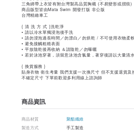
三角綁帶上衣皆有附台灣製高品質胸襯 (不易變形或摺痕)
商品版型皆由Mata Swim 開發打版 非公版
台灣精緻車工
{ 清 洗 方 式 }洗乾淨
• 請以冷水單獨浸泡後手洗
• 請勿浸泡過長時間／勿漂白／勿烘乾 / 不可使用衣物柔
• 避免接觸粗糙表面
• 平放陰乾後再收納 ＆請陰乾／勿曝曬
• 若於泳池穿著，須留意泳池含氯量，著穿後請以大量清
{ 換貨服務 }
貼身衣物 衛生考量 我們支援一次換尺寸 但不支援退貨及
不確定尺寸 下單前歡迎多利用線上諮詢師
商品資訊
商品材質
聚酯纖維
製造方式
手工製造