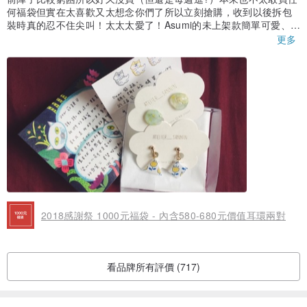
何福袋但實在太喜歡又太想念你們了所以立刻搶購，收到以後拆包
裝時真的忍不住尖叫！太太太愛了！Asumi的未上架款簡單可愛、
查理的小王子系列是小王子控我本人之前就好想要的～～～嗚嗚嗚
更多
我猜妳們是天使吧有一種願望實現的感覺，謝謝sannin讓我買耳環
買到這麼幸福ᶘ ᵒᴥᵒᶅ（立志每次都在評價打告白文哈哈，下次再見了
喔～）
2018感謝祭 1000元福袋 - 內含580-680元價值耳環兩對
看品牌所有評價 (717)