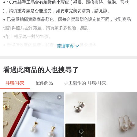
● 100%純手工品會有細微的小瑕疵 ( 殘膠、壓痕痕跡、氣泡、形狀
)，請慎重考慮是否能接受，如要求完美勿購買，請見諒。
● 已盡量拍攝實際商品顏色，因每台螢幕顏色設定值不同，收到商品
也許與照片些許落差，請買家多多包涵，感謝。
●架上標示為一對的售價。
● 賣場所收取的運費＝郵資＋包裝材料、外盒成本。
閱讀更多
材質：日本樹脂、壓克力顏料、合金配件。
看過此商品的人也搜尋了
出貨時間：
耳環/耳夾
配件飾品
手工製作的 耳環/耳夾
●付款後5天內寄出。
佩戴說明：
●請不要在佩戴飾品部位擦乳液或香水，避免飾品過度氧化。
●固化後的樹酯膠較脆，請小心佩戴。
●手工商品，請不要勾到衣服，以免毀損；做家事、洗澡、游泳、泡溫