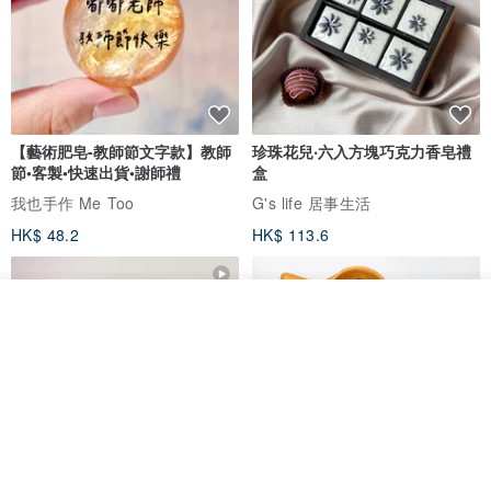
【藝術肥皂-教師節文字款】教師
珍珠花兒‧六入方塊巧克力香皂禮
節•客製•快速出貨•謝師禮
盒
我也手作 Me Too
G's life 居事生活
HK$ 48.2
HK$ 113.6
我要排隊
了解品牌