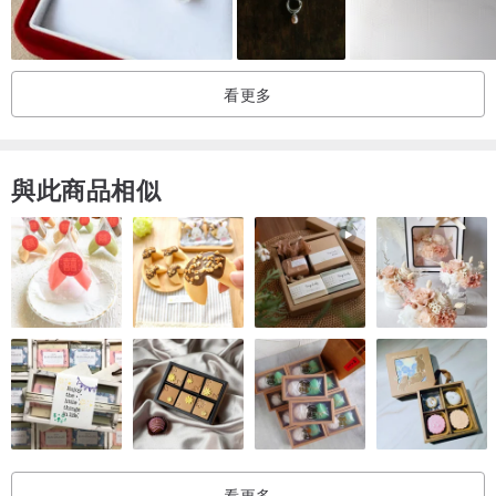
泉、運動、睡覺時請將飾品取下。
保養說明；
看更多
●配戴後請用柔軟的布將飾品擦拭乾淨，再放入盒子。
●金屬產品若有氧化現像均屬正常。
與此商品相似
貼心提醒：
●金屬產品若有氧化現像均屬正常現象。
看更多