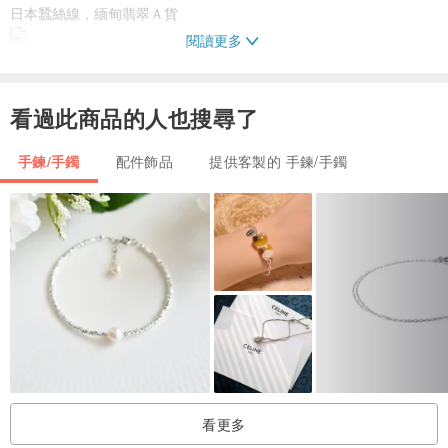
日本蠶絲線，緬甸翡翠Ａ貨
閱讀更多
看過此商品的人也搜尋了
手鍊/手鐲
配件飾品
提供客製的 手鍊/手鐲
✦手鍊/手環✦
►手圍
手圍以公分(cm)計算，使用皮尺繞手一圈進行測量（下單時，請備
註）
加長：需另外加價（每款翡翠價格不同，請與聯繫我們進行報價）
►材質
可以依照個人需求訂製925銀或14k包金鏈
看更多
►延長鏈（緩衝扣）