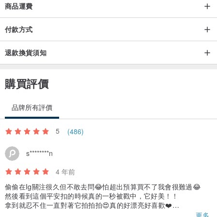
想客製化但不知道怎麼下手，也歡迎與我們設計師討論呦
商品運費
客製化商品，不接受退換貨服務
付款方式
✦礦區產地✦
退款換貨須知
世界上超過80%的翡翠產於緬甸，日本新潟縣以及北陸沿海、瓜地馬
拉、美國、俄羅斯也有出產。
購買評價
✦種水✦
品牌所有評價
翡翠的種由高到低大概可分為玻璃種、冰種、糯種、豆種等。其中玻
5
(486)
璃種是翡翠種質中的極品。
s********n
✦透明度✦
4 年前
翡翠的透明度，又稱為水頭，其價值從高到底依次為：玻璃地（很透
明）、冰地（透明）、糯地（半透明）、豆地（不透明）。
偷偷在Ig關注很久但不敢去問😂怕超出預算買不了我會很難過😂
然後看到這個平安扣的時候真的一秒被戳中，它好美！！
拿到就忍不住一直對著它拍拍拍😍真的好漂亮好喜歡❤️
✦坑✦
戴上去就不想摘下來了，而且有延長鏈所以胖胖如我也能戴上，開
更多