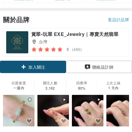
卡」結帳）
關於品牌
逛設計品牌
賞翠•玩翠 EXE_Jewelry｜專賣天然翡翠
台灣
5
(486)
領優惠券
聯絡設計師
加入關注
出貨速度
關注人數
回應率
上次上線
一週內
1 天內
3,162
80%