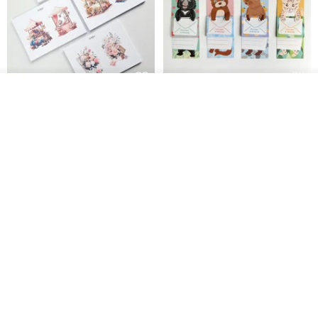
✦每次配戴完後用清水沖洗，再用棉布擦乾至完全乾燥後放入防潮袋
保存
看其他商品
►純銀材質：使用棉布/拭銀布擦拭即可
花店的一天｜貼紙組
秘密便箋-綜合圖案-20張每款5張/
了解品牌
包| 便條紙 水獺 水豚 黑熊 石虎
►包Ｋ材質：使用棉布擦拭即可
Bumyul Store
mark taiwan 文創紀念品
►翡翠玉石：使用細軟牙刷，沾清水來回在翡翠上輕刷，刷完後用清
HK$ 17.2
HK$ 36.5
水沖乾淨再拿棉布擦乾即可
所有飾品皆不可戴著泡溫泉及碰到海水
包Ｋ材質禁用洗銀水，避開化學性產品（避免氧化、褪色）
滿NT$5000以上會使用 賞翠．玩翠 專屬抽屜盒 + 超纖海綿再附上防