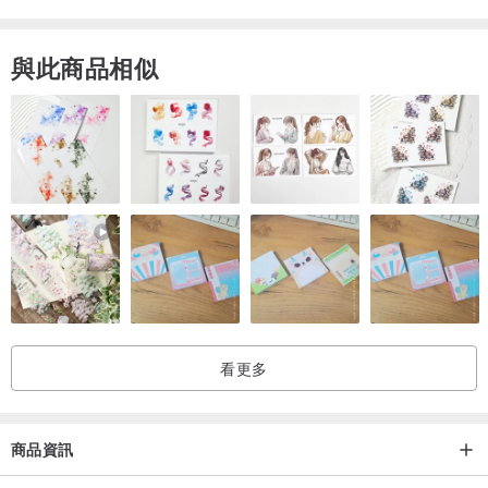
如果不希望延長鏈（緩衝扣）留太長，都可以改短
與此商品相似
✦隨意扣✦
任意款隨意扣都可以改吊墜（下單時，請備註）
✦玉石綁件✦
凡是翡翠都可以設計綁件
如：包包掛飾/手機掛飾/車上掛飾/桌上掛飾/門上掛飾...等等
✦18k鑲嵌✦
Step1.聯絡我們（裸石挑選）
Step2.客製鑲嵌設計或成品參考
看更多
Step3.進行報價
Step4.最後確認及訂金付款
（使用南非真鑽/18K金）
商品資訊