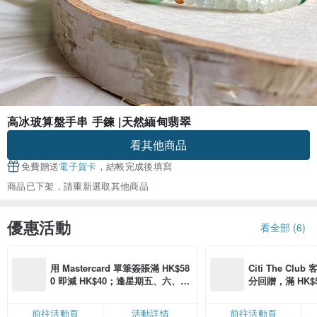
高冰玻算盤手串 手鍊 |天然緬甸翡翠
看其他商品
免費贈送
電子賀卡
，結帳完成後填寫
商品已下架，請重新選取其他商品
優惠活動
看全部 (6)
用 Mastercard 單筆簽賬滿 HK$58
Citi The Club
0 即減 HK$40；逢星期五、六、日
分回贈，滿 HK$580
滿 HK$880 即減 HK$80（名額有
Coins（名額
限，額滿即止，僅限「常用信用
前往活動頁
活動詳情
前往活動頁