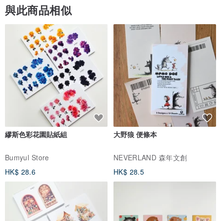
與此商品相似
翡翠。
►B貨翡翠，漂白注膠翡翠，是經過強酸清洗和注膠的翡翠，強酸浸
泡、清洗。
►C貨翡翠，染色翡翠，是經人工染色處理的翡翠。
只有翡翠Ａ貨為真品，其餘都是人工處理過
✦鑑定所『賴泰安寶石鑑定中心』，寶石/玉石都可送往鑑定
✦商品鑑定，需自行另外付鑑定費用（費用NT$1200~NT$3000）
繆斯色彩花園貼紙組
大野狼 便條本
►翡翠鑑定書乙份
►鑑定中心開出的發票乙張
Bumyul Store
NEVERLAND 森年文創
HK$ 28.6
HK$ 28.5
每件商品鑑定費不同，可先詢問
需7-14天工作時間
特約服務，不得退款