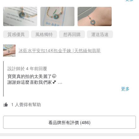
心❤️
翡翠的原料依照出產方式分為「老坑」和「新坑」等等說法，其中人
真的好喜歡好漂亮❤️
們將長期受自然界雪水浸泡的翡翠原石稱為「老坑翡翠」。
►老坑：老坑則是指翡翠的次生礦，即翡翠形成之後經歷了風化、地
震、流水等等作用改造。
質感優異
風格獨特
想再回購
運送迅速
►新坑：新坑是指翡翠的原生礦，即翡翠形成之後沒有經歷較大的地
質作用改造，也稱為「新場」。
冰藍水平安扣14K包金手鍊 |天然緬甸翡翠
✦色✦
設計師於 4 年前回覆
寶寶真的拍的太美麗了🤭
翡翠的顏色有很多，包括綠色、紫色、紅色、黃色、灰色、黑色、白
謝謝妳這麼喜歡我們家💕
色等等。
謝謝您選購於《賞翠•玩翠 Either X Essential Jewelry》
更多
❤️有興趣瞭解更多翡翠商品配戴照，歡迎關注與追蹤粉絲頁。
❤️每月都會不定期全台出攤擺市集
✦Ａ貨-Ｃ貨✦
1 人覺得有幫助
🔍Facebook 粉絲頁：@exejewelry
現在人們可以通過強酸浸泡或者雷射蝕刻來填充一些顏色，使品種較
🔍Instagram粉絲頁：exe_jewelry賞翠·玩翠
差的翡翠在外觀上變得與高檔翡翠類似。現在翡翠在市場上通常以字
看品牌所有評價 (486)
有任何問題歡迎聯絡我們呦📥📥
母A、B、C為標識分辨翡翠製品的質地。
►A貨翡翠，天然翡翠，是未經過化學處理，顏色、結果自然的天然