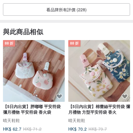
看品牌所有評價 (228)
與此商品相似
88 折
88 折
【5日內出貨】胖嘟嘟 平安符袋
【5日內出貨】棉蕾絲平安符袋 彌
彌月禮物 平安符袋 香火袋
月禮物 方型平安符袋 香火
晴天鞋鞋
晴天鞋鞋
HK$ 62.7
HK$ 71.2
HK$ 70.2
HK$ 79.7