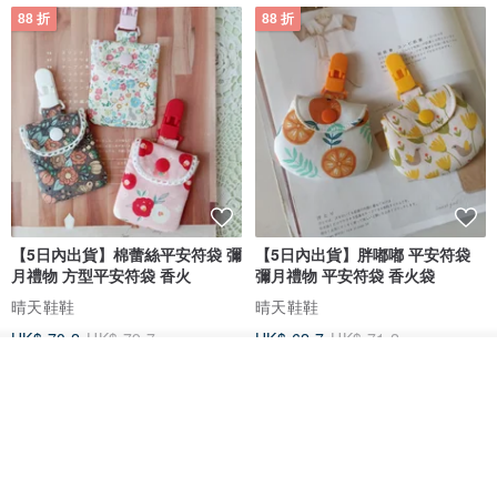
88 折
88 折
【5日內出貨】棉蕾絲平安符袋 彌
【5日內出貨】胖嘟嘟 平安符袋
月禮物 方型平安符袋 香火
彌月禮物 平安符袋 香火袋
晴天鞋鞋
晴天鞋鞋
HK$ 70.2
HK$ 79.7
HK$ 62.7
HK$ 71.2
我要排隊
88 折
了解品牌