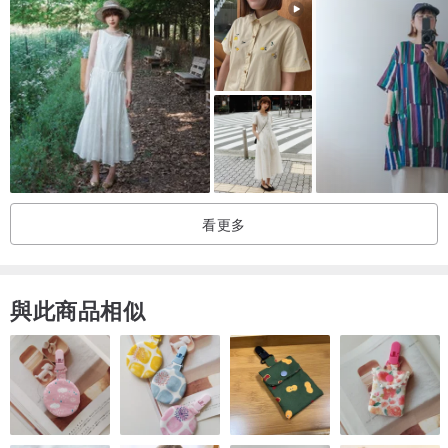
殊情況，會在賣場上加以說明。
另外賣場商品皆為實品拍攝（後製修圖調至實品顏色），實品尺寸平
量（誤差約在3CM以內都為合理）。但每台電腦跟手機都有色差，或
個人對顏色認知度不同等，我們非常歡迎有任何問題都可在購買前詢
問清楚，不接受「隨意棄標或收到商品後以商品不如預期或尺寸不
合...等等」為由退換貨，可以接受者再購買。
看更多
與此商品相似