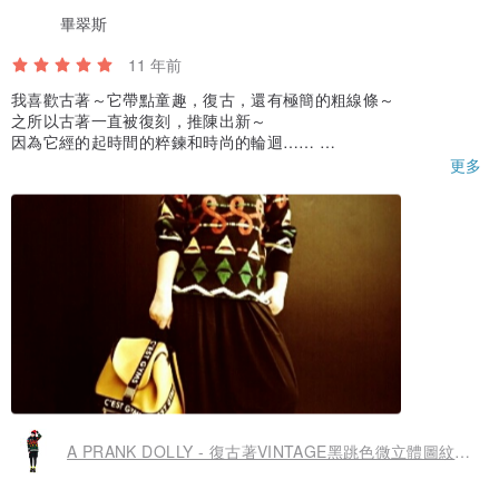
畢翠斯
11 年前
我喜歡古著～它帶點童趣，復古，還有極簡的粗線條～
之所以古著一直被復刻，推陳出新～
因為它經的起時間的粹鍊和時尚的輪迴……
I Love it!!!vintage
更多
A PRANK DOLLY - 復古著VINTAGE黑跳色微立體圖紋着毛衣