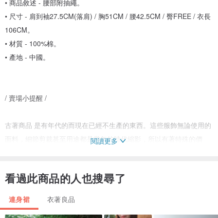
• 商品敘述 - 腰部附抽繩。
• 尺寸 - 肩到袖27.5CM(落肩) / 胸51CM / 腰42.5CM / 臀FREE / 衣長
106CM。
• 材質 - 100%棉。
• 產地 - 中國。
/ 賣場小提醒 /
古著商品 是有年代的而現在已經不生產的東西。這些服飾無論使用的
面料，細節剪裁甚至用途都是當年的時代縮影，所以有著特殊的價
閱讀更多
值。所謂古著並不全是二手衣的概念，其中當然也包括完全沒有使用
過的年代庫存品，這種時候就更顯得珍貴。
看過此商品的人也搜尋了
A·PRANK :DOLLY 對衣物的保存非常用心，通常我們會經過送洗、整
連身裙
衣著良品
燙、瑕疵修補...等，收到商品皆可直接安心穿著。如遇無法清理之特