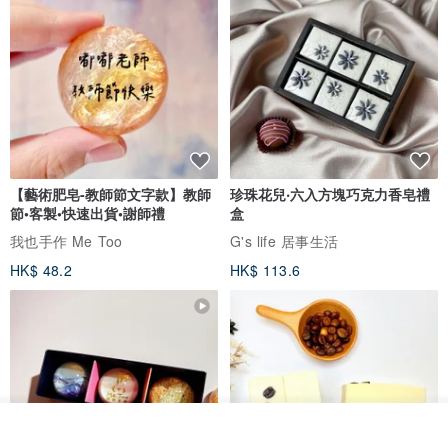
【藝術肥皂-教師節文字款】教師
珍珠花兒‧六入方塊巧克力香皂禮
節•客製•快速出貨•謝師禮
盒
我也手作 Me Too
G's life 居事生活
HK$ 48.2
HK$ 113.6
我要排隊
加入收藏
了解品牌