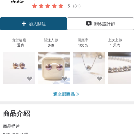
5
(31)
領優惠券
聯絡設計師
加入關注
出貨速度
關注人數
回應率
上次上線
一週內
1 天內
349
100%
逛全部商品
商品介紹
商品描述