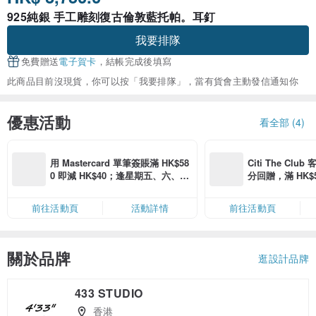
925純銀 手工雕刻復古倫敦藍托帕。耳釘
我要排隊
免費贈送
電子賀卡
，結帳完成後填寫
此商品目前沒現貨，你可以按「我要排隊」，當有貨會主動發信通知你
優惠活動
看全部 (4)
用 Mastercard 單筆簽賬滿 HK$58
Citi The Club
0 即減 HK$40；逢星期五、六、日
分回贈，滿 HK$580
滿 HK$880 即減 HK$80（名額有
Coins（名額
限，額滿即止，僅限「常用信用
前往活動頁
活動詳情
前往活動頁
卡」結帳）
關於品牌
逛設計品牌
433 STUDIO
香港