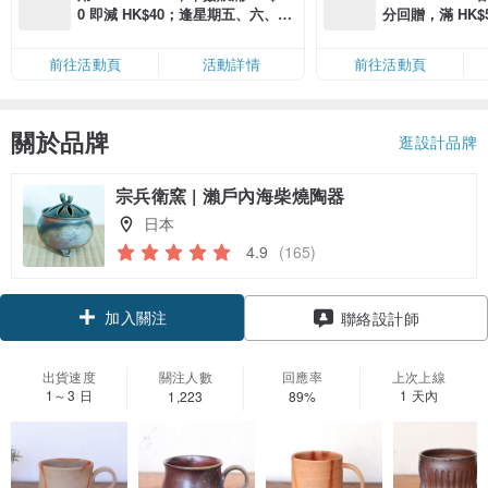
0 即減 HK$40；逢星期五、六、日
分回贈，滿 HK$580
滿 HK$880 即減 HK$80（名額有
Coins（名額
限，額滿即止，僅限「常用信用
前往活動頁
活動詳情
前往活動頁
卡」結帳）
關於品牌
逛設計品牌
宗兵衛窯 | 瀨戶內海柴燒陶器
日本
4.9
(165)
加入關注
聯絡設計師
出貨速度
關注人數
回應率
上次上線
1～3 日
1 天內
1,223
89%