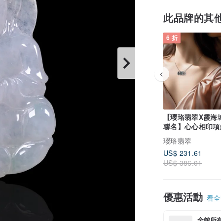
此品牌的其
6 折
【瓔珞翡翠X霞海
聯名】心心相印項鍊
10%公益捐贈
瓔珞翡翠
US$ 231.61
US$ 386.01
優惠活動
看全部
全館所