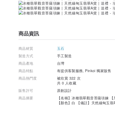
商品資訊
商品材質
玉石
製造方式
手工製造
商品產地
台灣
商品特點
有提供客製服務, Pinkoi 獨家販售
商品熱門度
被欣賞 322 次
共 0 人收藏
販售許可
原創設計
商品摘要
【名稱】冰種翡翠觀音菩薩項鍊 【尺寸】裸
【顏色】白 【備註】天然緬甸玉翡翠A貨