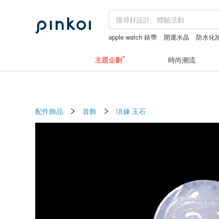
apple watch 錶帶
開運水晶
防水化
雨鞋
Snoopy
主題企劃
時尚潮流
配件飾品
首飾
項鍊
玉石