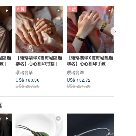
6 折
6 折
6 折
城隍廟
【瓔珞翡翠X霞海城隍廟
【瓔珞翡翠X霞海城隍廟
【瓔珞翡
 |
聯名】心心相印戒指 |
聯名】心心相印手鍊 |
聯名】福
10%公益捐贈
10%公益捐贈
鍊 | 
瓔珞翡翠
瓔珞翡翠
瓔珞翡翠
US$ 160.36
US$ 132.72
US$ 132
US$ 267.26
US$ 221.20
US$ 221
薦