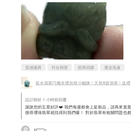
質感優異
符合期望
想再回購
運送迅速
藍水翡翠巧雕非禮勿視小貓咪 | 天然A貨翡翠 | 送禮
設計師於 1 小時前回覆
謝謝您的五星好評❤️ 我們每週都會上架新品，請再來逛逛
搜尋瓔珞翡翠就找得到我們囉！ 對於翡翠有相關問題也都
H*****n