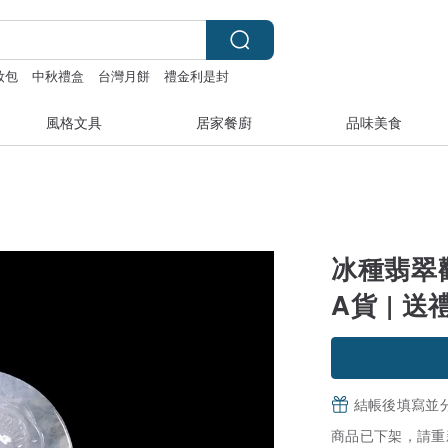
妝包
中秋禮盒
台灣月餅
禮金利是封
風格文具
居家餐廚
品味美食
冰種翡翠
A貨 | 送
結帳後填寫並
商品已下架，請重