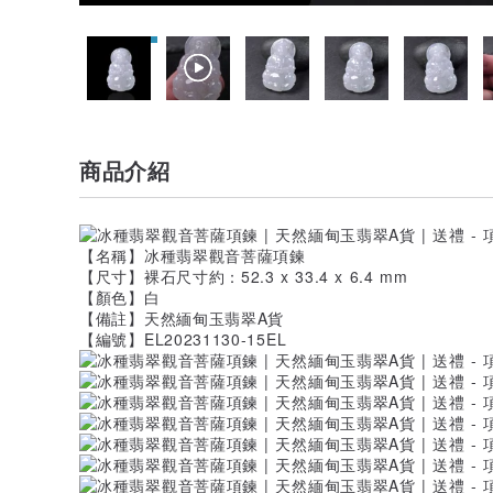
商品介紹
【名稱】冰種翡翠觀音菩薩項鍊
【尺寸】裸石尺寸約：52.3 x 33.4 x 6.4 mm
【顏色】白
【備註】天然緬甸玉翡翠A貨
【編號】EL20231130-15EL