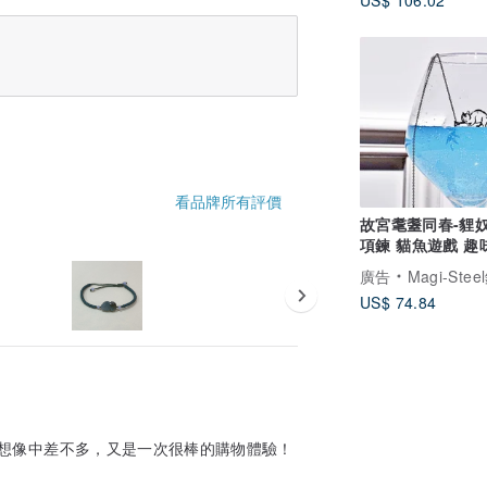
US$ 106.02
看品牌所有評價
故宮耄耋同春-貍
項鍊 貓魚遊戲 趣
項鍊 愛貓族 禮物
廣告
Magi-Steel鋼之藝薄鋼飾品 故宮授權聯名商品 台
US$ 74.84
想像中差不多，又是一次很棒的購物體驗！