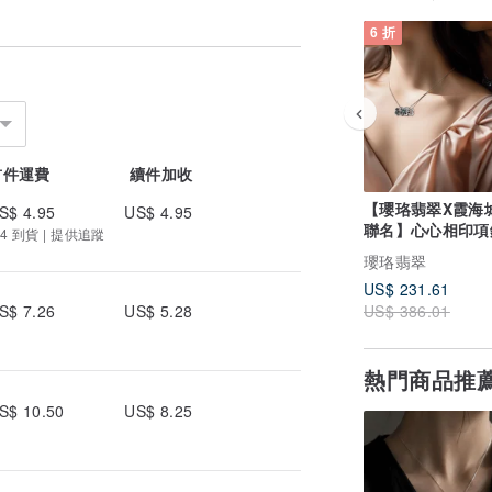
6 折
首件運費
續件加收
【瓔珞翡翠X霞海
S$ 4.95
US$ 4.95
聯名】心心相印項鍊
4 到貨 | 提供追蹤
10%公益捐贈
瓔珞翡翠
US$ 231.61
US$ 386.01
S$ 7.26
US$ 5.28
熱門商品推
S$ 10.50
US$ 8.25