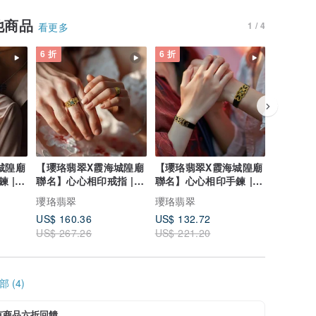
他商品
1 / 4
看更多
6 折
6 折
6 折
城隍廟
【瓔珞翡翠X霞海城隍廟
【瓔珞翡翠X霞海城隍廟
【瓔珞翡
 |
聯名】心心相印戒指 |
聯名】心心相印手鍊 |
聯名】福
10%公益捐贈
10%公益捐贈
鍊 | 
瓔珞翡翠
瓔珞翡翠
瓔珞翡翠
US$ 160.36
US$ 132.72
US$ 132
US$ 267.26
US$ 221.20
US$ 221
 (4)
有商品六折回饋