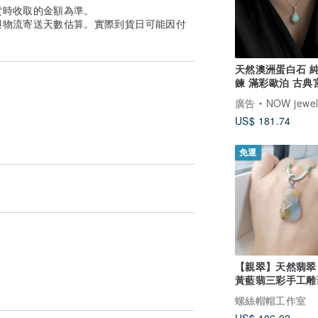
貨時收取的金額為準。
與物流寄送天數估算。實際到貨日可能因付
天然澳洲蛋白石 
鍊 滿彩歐泊 古典
花 復古氣質珠寶
廣告
NOW jewel
US$ 181.74
免運
【親翠】天然翡翠
黃藍翡三彩手工雕
調整式繩鍊
螺絲帽帽工作室