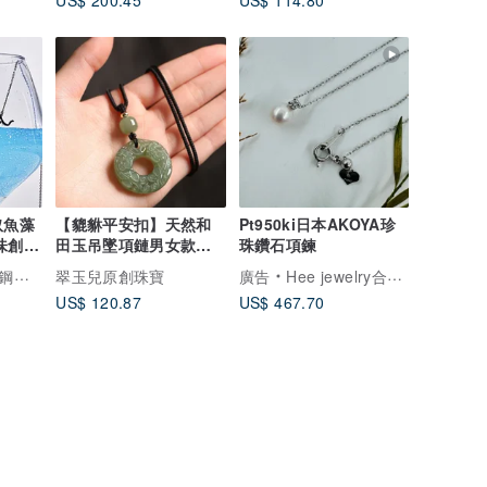
US$ 200.45
US$ 114.80
奴魚藻
【貔貅平安扣】天然和
Pt950ki日本AKOYA珍
味創意
田玉吊墜項鏈男女款湖
珠鑽石項鍊
水綠雙貔貅玉墜
灣設計製造
翠玉兒原創珠寶
廣告
Hee jewelry合一輕珠寶
US$ 120.87
US$ 467.70