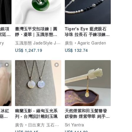
純銀項
臺灣玉平安扣項鍊 | 圓
Tiger's Eye 藍虎眼石
宮廷雕
靜・凝翠 | 玉識形態
珍珠 拉長石 手鍊項鍊兩
JadeStyle Jewelry
用設計
玉識形態 JadeStyle Jewelry
ry
廣告
Agaric Garden
US$ 1,247.19
US$ 132.74
 冰紅
幽蘭玉影 - 緬甸玉光系
天然煙紫和田玉髮簪發
葫蘆
列 - 台灣設計雕刻玉珮
釵發飾 煙紫帶翠 純手工
製作 玉質細膩 好運
廣告
日出東方 玉石作坊 Oriental Sunrise
Sri Yantra