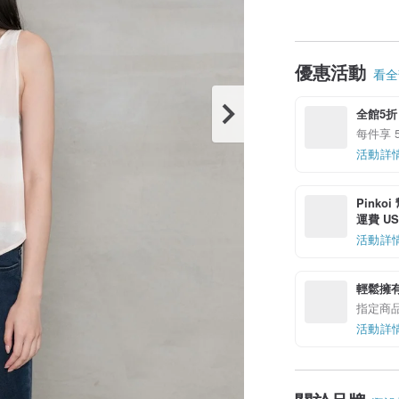
優惠活動
看全部
全館5折
每件享 5
活動詳
Pinko
運費 US$
活動詳
輕鬆擁
指定商
活動詳