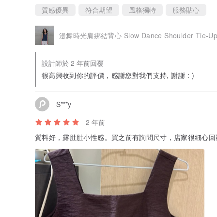
質感優異
符合期望
風格獨特
服務貼心
漫舞時光肩綁結背心 Slow Dance Shoulder Tie-Up 
設計師於 2 年前回覆
很高興收到你的評價，感謝您對我們支持, 謝謝 : )
S***y
2 年前
質料好，露肚肚小性感。買之前有詢問尺寸，店家很細心回