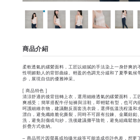
商品介紹
柔軟透氣的縲縈面料，工匠以細膩的手法染上一身舒爽的
性明媚動人的背部曲線。輕盈的色調充分緩和了夏季氣候
步，展現自信的優雅神采。
[ 商品特色 ]
清涼舒適的後背扭轉上衣，選用細緻透氣的縲縈面料，工
爽感受 ; 簡單搭配牛仔短褲與涼鞋，即輕鬆有型，也可
呵護細緻衣物，建議翻反面套洗衣袋，選擇低溫洗程溫和
漂白，避免纖維脆化撕裂，同時不可跟有拉鍊、金屬鈕釦
洗，避免刮傷或勾紗，洗後建議攤平陰乾，避免組織鬆散
折疊方式收納。
– 商品照片因螢幕或拍攝光線等可能造成些許色差，想更