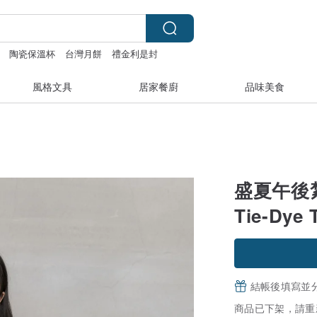
陶瓷保溫杯
台灣月餅
禮金利是封
風格文具
居家餐廚
品味美食
盛夏午後紮染
Tie-Dye 
結帳後填寫並
商品已下架，請重