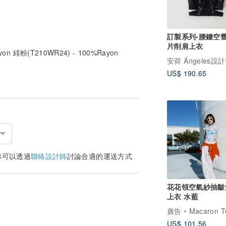
訂製系列-腰鏤空
片削肩上衣
on 緋粉(T210WR24) - 100%Rayon
US$ 190.65
你可以透過
聯絡設計師
討論合適的運送方式
花花領空氣紗抽皺
上衣 水藍
廣告
Macaron TOE 
US$ 101.56