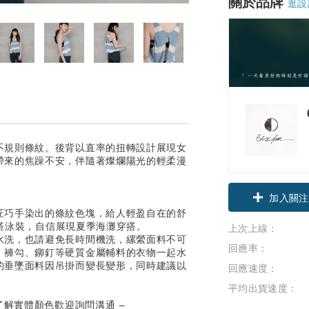
關於品牌
逛設
不規則條紋。後背以直率的扭轉設計展現女
帶來的焦躁不安，伴隨著燦爛陽光的輕柔漫
加入關注
匠巧手染出的條紋色塊，給人輕盈自在的舒
內搭泳裝，自信展現夏季海灘穿搭。
上次上線：
水洗，也請避免長時間機洗，縲縈面料不可
回應率：
、褲勾、鉚釘等硬質金屬輔料的衣物一起水
的垂墜面料因吊掛而變長變形，同時建議以
回應速度：
平均出貨速度：
了解實體顏色歡迎詢問溝通 –