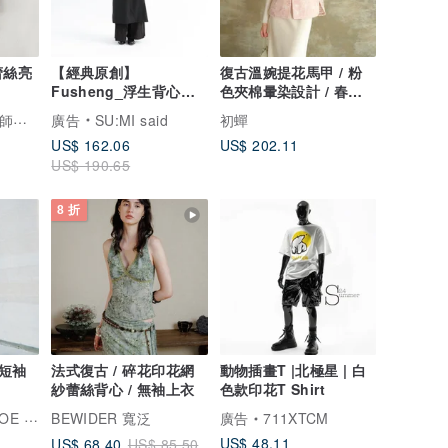
蕾絲亮
【經典原創】
復古溫婉提花馬甲 / 粉
Fusheng_浮生背心式
色夾棉暈染設計 / 春裝
洋裝_CLD030_黑
背心/半裙
安荷 Ángeles設計師女裝 X 童裝
廣告
SU:MI said
初蟬
US$ 162.06
US$ 202.11
US$ 190.65
8 折
短袖
法式復古 / 碎花印花網
動物插畫T |北極星 | 白
紗蕾絲背心 / 無袖上衣
色款印花T Shirt
馬卡龍腳趾
BEWIDER 寬泛
廣告
711XTCM
US$ 48.11
US$ 68.40
US$ 85.50