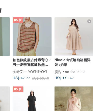
薦
85 折
咖色條紋復古針織背心 /
Nicole有領短袖箱褶洋
男士夏季寬鬆薄款無袖
裝 /奶茶
上衣
有時又一 YOSHIYOYI
廣告
so that's me
US$ 110.47
US$ 47.77
US$ 56.19
85 折