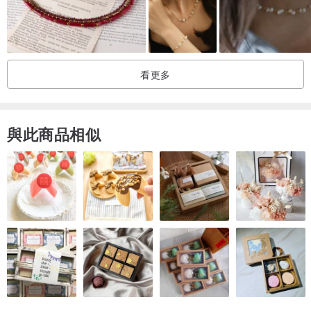
我希望您能及時收到訂單，但由於 COVID-19 造成的隔離，運輸時間
可能會增加。
可能的交貨時間為 2-4 個月。
發貨後我會把track number發給你。
看更多
請注意，某些國家/地區對進入您所在國家/地區的包裹徵收海關費用和
稅費。這些費用由您的政府保管，不在您向我購買的範圍內。
與此商品相似