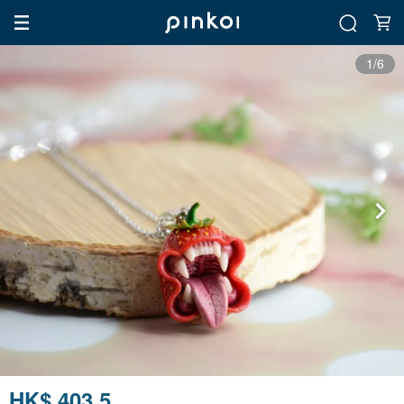
1/6
HK$ 403.5