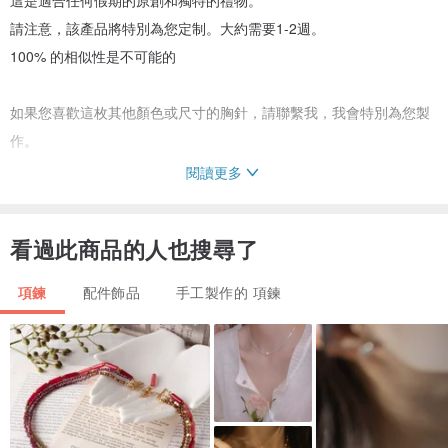
這是適合任何假期的原創和獨特的禮物。
請注意，該產品將特別為您定制。大約需要1-2週。
100% 的相似性是不可能的
如果您喜歡這枚其他顏色或尺寸的胸針，請聯繫我，我會特別為您製
作。
閱讀更多
護理指導
聚合物粘土不會因寒冷、水或灰塵而損壞，但是，為了延長您的珠寶
看過此商品的人也搜尋了
的使用壽命，我建議：
♥ 洗澡和睡覺前取下
項鍊
配件飾品
手工製作的 項鍊
♥ 遠離跌倒
♥ 不要接觸尖銳物品、香水和含有丙酮和酒精的液體。
♥ 避免長時間接觸水。
♥ 用軟刷清潔。