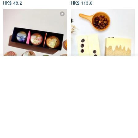
HK$ 48.2
HK$ 113.6
我要排隊
了解品牌
【禮物】為您訂製款•可客製
【24h出貨】原粹咖啡∣杏核乳木
•LOGO•文字•胺基酸寶石皂
蜂蜜牛奶皂 畢業禮物 謝師禮盒
我也手作 Me Too
Wow Hsu 哇許創意皂研室
HK$ 51.3
HK$ 76.9
免運