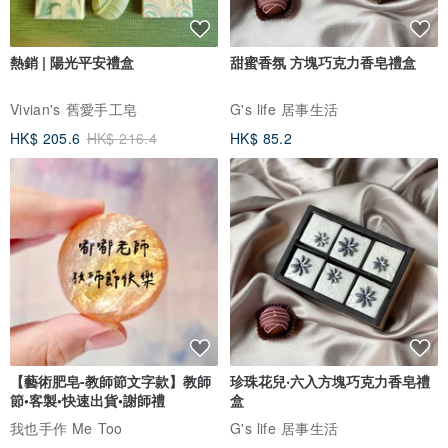
熱銷 | 陽光平安禮盒
甜蜜香氛 方塊巧克力香皂禮盒
Vivian's 舊愛手工皂
G's life 居事生活
HK$ 205.6
HK$ 216.4
HK$ 85.2
【藝術肥皂-教師節文字款】教師
珍珠花兒‧六入方塊巧克力香皂禮
節•客製•快速出貨•謝師禮
盒
我也手作 Me Too
G's life 居事生活