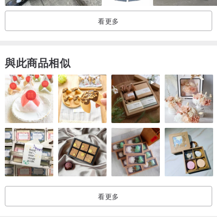
尺寸：F
單一尺寸，彈性鬆緊腰圍
看更多
腰 寬：35.5 cm （可拉伸）
與此商品相似
臀 寬： cm
褲 長：72 cm
Model/ 163cm 穿著尺寸F
--
洗 滌 方 式/
看更多
_ 手洗 / 機洗 / 乾洗