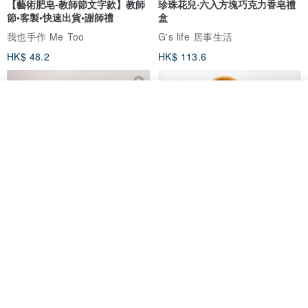
【藝術肥皂-教師節文字款】教師
珍珠花兒‧六入方塊巧克力香皂禮
節•客製•快速出貨•謝師禮
盒
我也手作 Me Too
G's life 居事生活
HK$ 48.2
HK$ 113.6
我要排隊
了解品牌
【禮物】為您訂製款•可客製
【24h出貨】原粹咖啡∣杏核乳木
•LOGO•文字•胺基酸寶石皂
蜂蜜牛奶皂 畢業禮物 謝師禮盒
我也手作 Me Too
Wow Hsu 哇許創意皂研室
HK$ 51.3
HK$ 76.9
免運