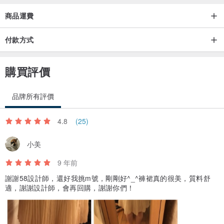
建議乾洗或手洗，儘量避免大力搓揉，
若使用洗衣機請放入洗衣袋內，勿脫水攪拌。
商品運費
每件商品皆有洗水標，請依照洗水標的說明來洗滌衣物 ：）
付款方式
購買評價
注 意 事 項/
品牌所有評價
_ 商品會因電腦螢幕而有些許誤差，商品皆以實品為準。
_ 商品測量尺寸誤差在2-3公分以內皆屬正常。
4.8
(25)
_ 商品下單後，請查詢 5 8 交易政策，若有任何疑問，歡迎下單前詢
問：）
小美
產地/製造方式
9 年前
產地臺灣
謝謝58設計師，還好我挑m號，剛剛好^_^褲裙真的很美，質料舒
適，謝謝設計師，會再回購，謝謝你們！