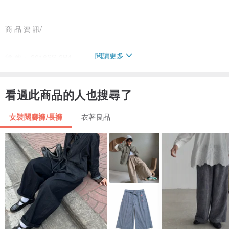
商 品 資 訊/
閱讀更多
貨 號： 2016SS-2P4
材 質： 100% Cotton
顏 色： 灰藍
看過此商品的人也搜尋了
--
女裝闊腳褲/長褲
衣著良品
有內裡（100% Cotton)
商 品 尺 寸/