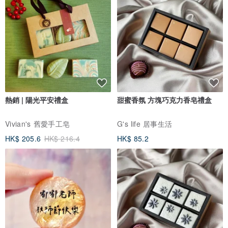
熱銷 | 陽光平安禮盒
甜蜜香氛 方塊巧克力香皂禮盒
Vivian's 舊愛手工皂
G's life 居事生活
HK$ 205.6
HK$ 216.4
HK$ 85.2