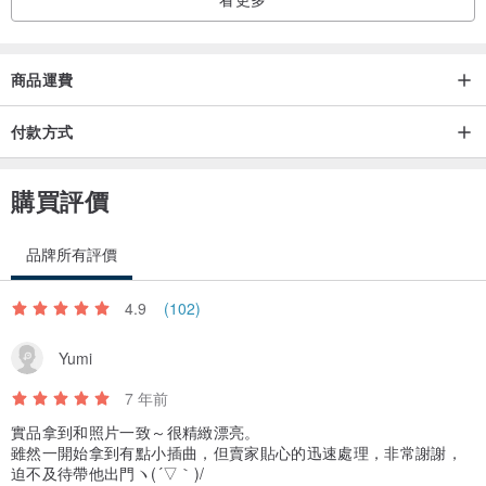
商品運費
付款方式
購買評價
品牌所有評價
4.9
(102)
Yumi
7 年前
實品拿到和照片一致～很精緻漂亮。
雖然一開始拿到有點小插曲，但賣家貼心的迅速處理，非常謝謝，
迫不及待帶他出門ヽ(´▽｀)/