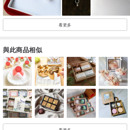
義大利Buttero植鞣皮革 / 黃銅
本作品不提供改夾服務
看更多
注意事項-
抗過敏醫療鋼針，請安心配戴
皮革、金屬等材質需避免接觸粉底 / 酸性物質或清潔用品
與此商品相似
手工製作請細心照顧
謝謝妳喜歡！
看更多