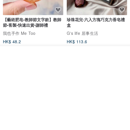
【藝術肥皂-教師節文字款】教師
珍珠花兒‧六入方塊巧克力香皂禮
節•客製•快速出貨•謝師禮
盒
我也手作 Me Too
G's life 居事生活
HK$ 48.2
HK$ 113.6
我要排隊
了解品牌
【禮物】為您訂製款•可客製
【24h出貨】原粹咖啡∣杏核乳木
•LOGO•文字•胺基酸寶石皂
蜂蜜牛奶皂 畢業禮物 謝師禮盒
我也手作 Me Too
Wow Hsu 哇許創意皂研室