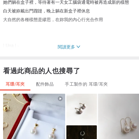
她們躺在盒子裡，等待著有一天女工腦袋通電時被再造成新的樣態
白天被妳戴出門蹓躂，晚上躺在新盒子裡休息
大自然的各種樣態是繆思，在妳我的內心行光合作用
| Una | -
閱讀更多
一款大型，動態的立體作品
女工嘗試改造皮革以往給人的份量感
看過此商品的人也搜尋了
各種細節安排，ㄧ瓣一瓣手工捏塑，讓作品整體輕盈如花
耳環/耳夾
配件飾品
手工製作的 耳環/耳夾
無論休閒或是華麗，出門別忘記戴上Una
花瓣之間交錯旋轉，在妳耳邊變換風景
｜材質｜
抗過敏醫療鋼針