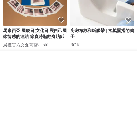
馬來西亞 國慶日 文化日 與自己國
廚房布紋和紙膠帶 | 搖搖擺擺的鴨
家情感的連結 節慶時貼紋身貼紙
子
展權官方文創商店- toki
BOKI
HK$ 42.5
HK$ 63.4
放入購物車
加入收藏
了解品牌
愛書人的閱讀書燈 閱讀小書燈禮
泡泡裡的世界5(日本和紙、 亮面
物學生文具英國 IF 文創進
PET)