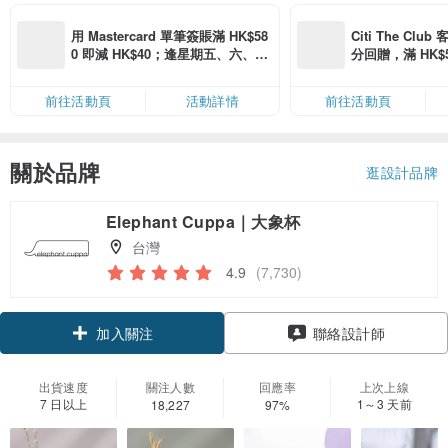
用 Mastercard 單筆簽賬滿 HK$58
Citi The Club
0 即減 HK$40；逢星期五、六、日
分回贈，滿 HK$580
滿 HK$880 即減 HK$80（名額有
Coins（名額
限，額滿即止，僅限「常用信用
前往活動頁
活動詳情
前往活動頁
卡」結帳）
關於品牌
逛設計品牌
Elephant Cuppa｜大象杯
台灣
4.9
(7,730)
領優惠券
聯絡設計師
加入關注
出貨速度
關注人數
回應率
上次上線
7 日以上
1～3 天前
18,227
97%