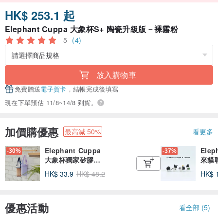
HK$ 253.1 起
Elephant Cuppa 大象杯S+ 陶瓷升級版－裸霧粉
5
(4)
放入購物車
免費贈送
電子賀卡
，結帳完成後填寫
現在下單預估 11/8~14/8 到貨。
加價購優惠
最高減 50%
看更多
Elephant Cuppa 
Elep
-30%
-37%
大象杯獨家矽膠提
來貘
帶
盒 -
HK$ 33.9
HK$ 48.2
HK$ 
優惠活動
看全部 (5)