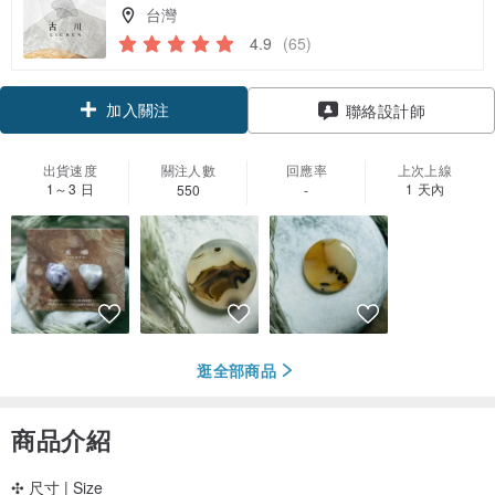
台灣
4.9
(65)
加入關注
聯絡設計師
出貨速度
關注人數
回應率
上次上線
1～3 日
1 天內
550
-
逛全部商品
商品介紹
✣ 尺寸 | Size