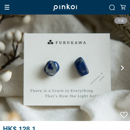
1/4
HK$ 128.1