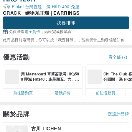
Pinkoi 台灣直送 - 滿 HKD 490 免運
CRACK | 礦物系耳環 | EARRINGS
我要排隊
免費贈送
電子賀卡
，結帳完成後填寫
此商品目前沒現貨，你可以按「我要排隊」，當有貨會主動發信通知你
優惠活動
看全部 (7)
用 Mastercard 單筆簽賬滿 HK$58
Citi The Club
0 即減 HK$40；逢星期五、六、日
分回贈，滿 HK$580
滿 HK$880 即減 HK$80（名額有
Coins（名額
限，額滿即止，僅限「常用信用
前往活動頁
活動詳情
前往活動頁
卡」結帳）
關於品牌
逛設計品牌
古川 LICHEN