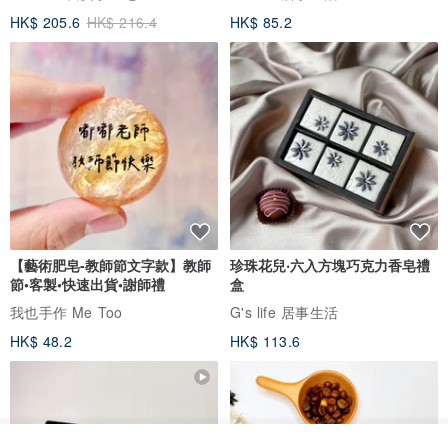
HK$ 205.6
HK$ 216.4
HK$ 85.2
【藝術肥皂-教師節文字款】教師
珍珠花兒‧六入方塊巧克力香皂禮
節•客製•快速出貨•謝師禮
盒
我也手作 Me Too
G's life 居事生活
HK$ 48.2
HK$ 113.6