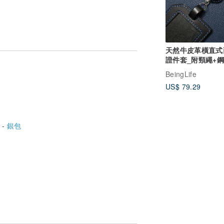
天然牛皮革橫直式
證件套_附頸繩+
伸縮扣_黑色
BeingLife
US$ 79.29
 -
銀包