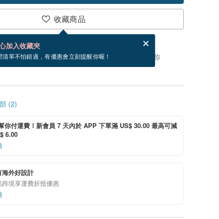
收藏商品
分享，免費幫你寄送電子賀卡。
電子賀卡是什麼？
心加入收藏夾
，你可以按「我要排隊」，當有貨會主動發信通知你
望清單不怕錯過，有優惠會立刻提醒你喔！
 (2)
i 幫你付運費！新會員 7 天內於 APP 下單滿 US$ 30.00 最高可減
 6.00
情
有海外好設計
品跨境享運費折抵優惠
情