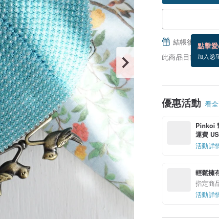
結帳後填寫並
點擊愛
此商品目前沒現貨
加入慾
優惠活動
看全部
Pinko
運費 US$
活動詳
輕鬆擁
指定商
活動詳