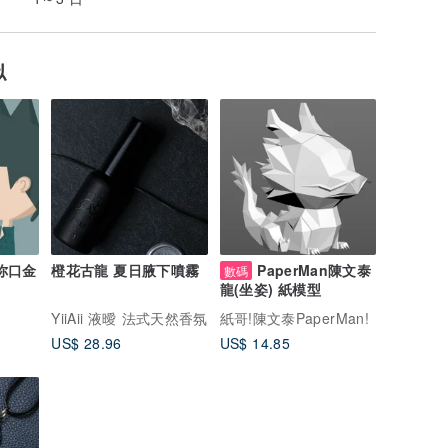
似
你口金
橙花古龍 夏日腋下噴霧
PaperMan陳文泰
數碼
龍(坐姿) 紙模型
YiiAii 液曖 法式天然香氛
紙哥!陳文泰PaperMan!
US$ 28.96
US$ 14.85