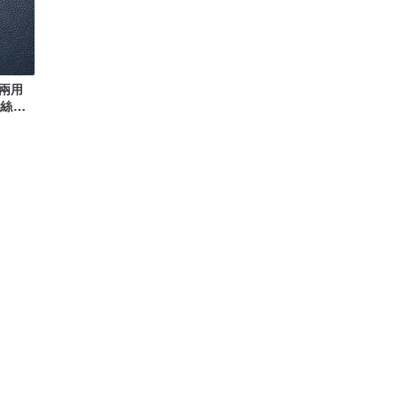
兩用
鋼絲線