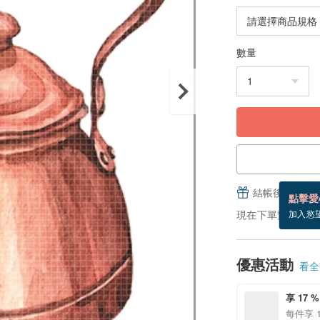
數量
結帳後填寫並
點擊愛
現在下單預估 8/25
加入慾
優惠活動
看全部
享 17 %
每件享 