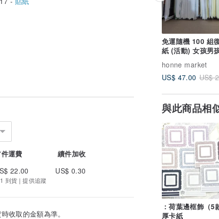
17 -
貼紙
免運隨機 100 組
紙 (活動) 女孩男
福袋 驚喜盒
honne market
US$ 47.00
US$ 2
與此商品相
首件運費
續件加收
S$ 22.00
US$ 0.30
1 到貨 | 提供追蹤
：荷葉邊框飾（5
貨時收取的金額為準。
厚卡紙