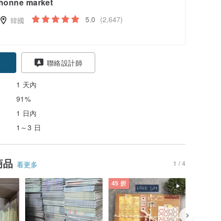
honne market
5.0
(2,647)
韓國
聯絡設計師
1 天內
91%
1 日內
1～3 日
商品
1 / 4
看更多
45 折