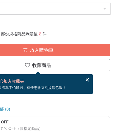
部份規格商品剩最後
2
件
放入購物車
收藏商品
分享，免費幫你寄送電子賀卡。
電子賀卡是什麼？
心加入收藏夾
~9/11 到貨。
望清單不怕錯過，有優惠會立刻提醒你喔！
 (3)
 OFF
17 % OFF（限指定商品）