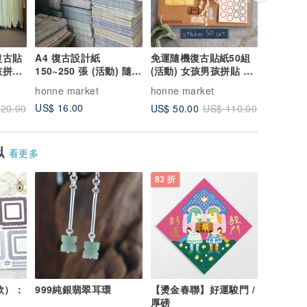
復古貼
A4 復古設計紙
免運隨機復古貼紙50組
隨機10
孩拼貼
150~250 張 (活動) 隨機
(活動) 女孩男孩拼貼 福
人物貼紙 
包裝 福袋
袋 驚喜盒
孩 福袋 
honne market
honne market
honne m
US$ 16.00
US$ 30.
US$ 50.00
20.00
US$ 110.00
似
看更多
83 折
款）：
999純銀翡翠耳環
【燙金春聯】好運駿門 /
厚磅