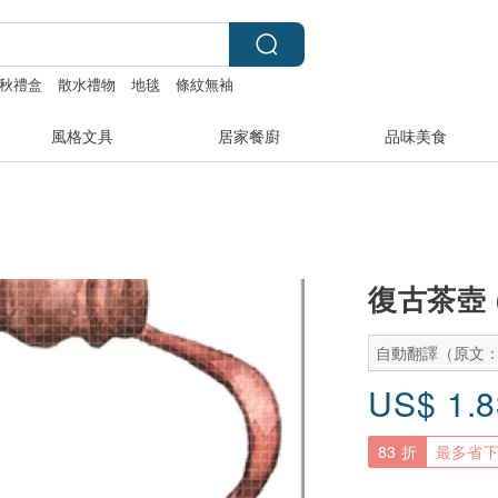
秋禮盒
散水禮物
地毯
條紋無袖
風格文具
居家餐廚
品味美食
復古茶壺 (h
自動翻譯（原文
US$
1.
83 折
最多省下 