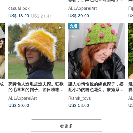
Rave 漁夫帽。
casual box
ALLApparelArt
Fi
US$ 30.00
US
US$ 18.20
US$ 21.41
免運
成
亮黃色人造毛皮漁夫帽。狂歡
讓人心情愉悅的綠色帽子，搭
淺
的毛茸茸的帽子。節日模糊霓
配小巧的粉色花朵。療癒系帽
愛
虹帽子。
子，獨一無二
皮
ALLApparelArt
Rizhik_toys
AL
US$ 30.00
US$ 58.00
US
看更多