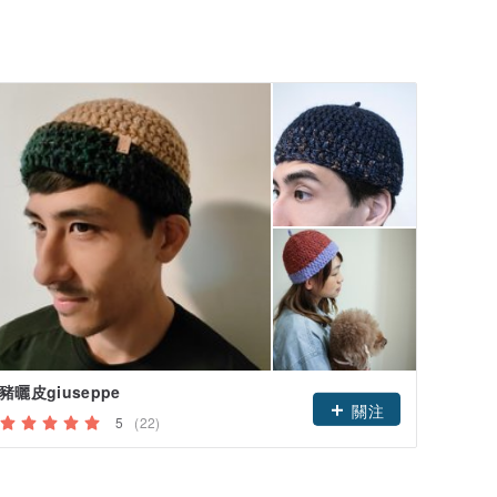
豬曬皮giuseppe
樂拍子Gr
關注
5
(22)