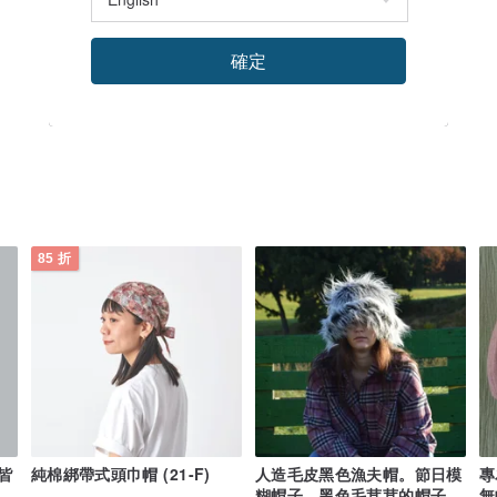
確定
85 折
皆
純棉綁帶式頭巾帽 (21-F)
人造毛皮黑色漁夫帽。節日模
專
糊帽子。黑色毛茸茸的帽子。
無