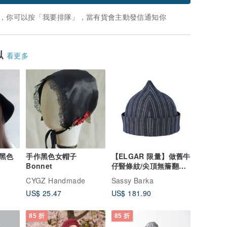
，你可以按「我要排隊」，當有貨會主動發信通知你
似
看更多
黑色
手作黑色女帽子
【ELGAR 限量】做舊牛
Bonnet
仔豎條紋/尖頂無簷翻邊
地主帽
CYGZ Handmade
Sassy Barka
US$ 25.47
US$ 181.90
85 折
85 折