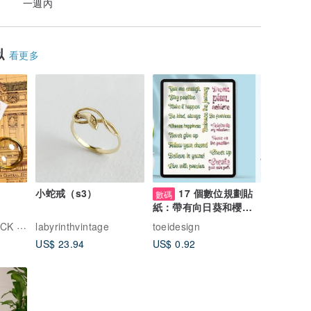
一週內
似
看更多
小蛇戒（s3）
17 個數位規劃貼
數碼
紙：帶有向日葵和櫻花
設計的鼓勵訊息
口紅堂文創LIPSTICK CNDY CCI
labyrinthvintage
toeidesign
US$ 23.94
US$ 0.92