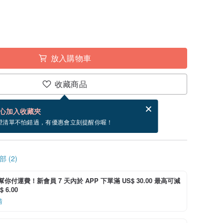
放入購物車
收藏商品
分享，免費幫你寄送電子賀卡。
電子賀卡是什麼？
心加入收藏夾
寄出商品為 5 個工作天。（不包含假日）
望清單不怕錯過，有優惠會立刻提醒你喔！
 (2)
i 幫你付運費！新會員 7 天內於 APP 下單滿 US$ 30.00 最高可減
 6.00
情