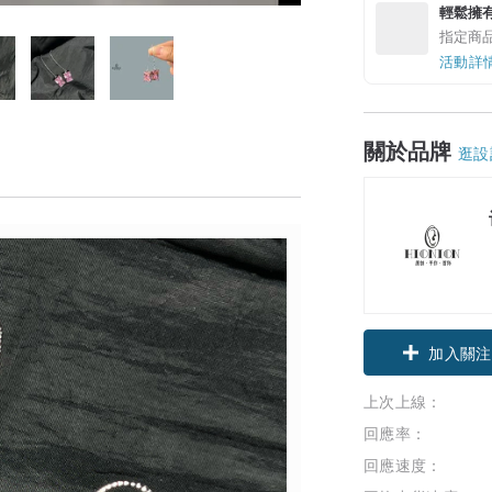
輕鬆擁
指定商
活動詳
關於品牌
逛設
加入關注
上次上線：
回應率：
回應速度：