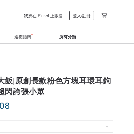
我想在 Pinkoi 上販售
登入/註冊
送禮指南
所有分類
大飯|原創長款粉色方塊耳環耳鉤
超閃誇張小眾
.08