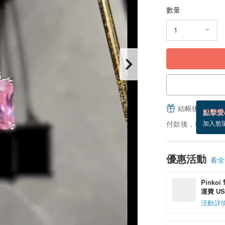
數量
結帳後填寫並
點擊愛
付款後，從備貨到
加入慾
優惠活動
看全部
Pinko
運費 US$
活動詳