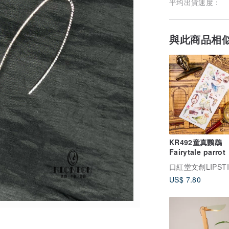
平均出貨速度：
與此商品相
KR492童真鸚鵡
Fairytale parrot
US$ 7.80