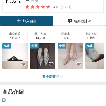
台灣
4.9
(1,781)
領優惠券
聯絡設計師
加入關注
出貨速度
關注人數
回應率
上次上線
7 日以上
1 天內
14,753
86%
免運
免運
免運
免運
逛全部商品
商品介紹