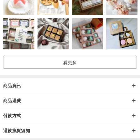
【商品售後服務&退換貨說明 】◎詳細退換貨運費可參考設計館交易
政策
◎商品寄出，若尺寸無誤和無暇疵皆不能退換。
◎鞋子尺寸訂購錯誤或暇疵換貨，可接受換尺寸和換新一雙，但鞋子
請在3-5天內寄退回來。
看更多
若鞋子落地穿過，已不能退換，請在室內試穿完確認尺寸，
賣方收到鞋子發現鞋底已經磨損就無法退換商品，
會連絡買方將商品寄退回去(寄回運費由買方自行到付付費)。
商品資訊
◎因鞋子屬於接單客製化服務，買方若因下單商品收到後款式不喜歡
商品運費
要求退貨或換款，賣方恕不接受退貨和換款。
付款方式
產地/製造方式
台灣設計，香港製造。
退款換貨須知