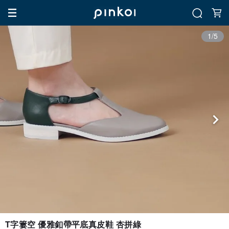
1/5
T字簍空 優雅釦帶平底真皮鞋 杏拼綠