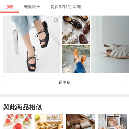
【SHOES SIZE】
涼鞋
鞋履襪子
提供客製的 涼鞋
可以將腳板踩在一張白紙上將輪廓畫出，
用尺量腳最長和最寬處，最長公分為腳長公分，
對照尺寸即可。
正常腳板寬度為8-9.6公分，
9.7-10.5公分建議選擇長度多0.5公分的尺寸，
尺寸標示偏大或偏小自動選擇大一號尺寸。
看更多
與此商品相似
-------------------------------------------------------------------------------------
-------------