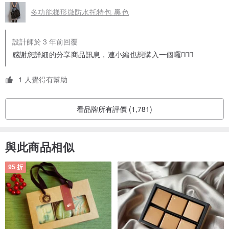
的多了一點小高度擋住拉鍊，多了一點隱蔽性，而且空間也比較
多功能梯形微防水托特包-黑色
大，可以放得下一本小筆記本。另一側雖然比較小，但放一台6吋手
機的程度絕對沒問題，不是很淺放不下什麼東西的小拉鍊袋～
拉鍊也都很好拉，雖然還有附背帶，但試背了一下，原本的提把長
設計師於 3 年前回覆
度背起來其實就滿舒服的了，不會太短卡手臂、寬度也很剛好，背
起來很舒服，整體來說真的很喜歡！希望它可以陪我很久😌
感謝您詳細的分享商品訊息，連小編也想購入一個囉👍🏼😅
1 人覺得有幫助
看品牌所有評價 (1,781)
與此商品相似
95 折