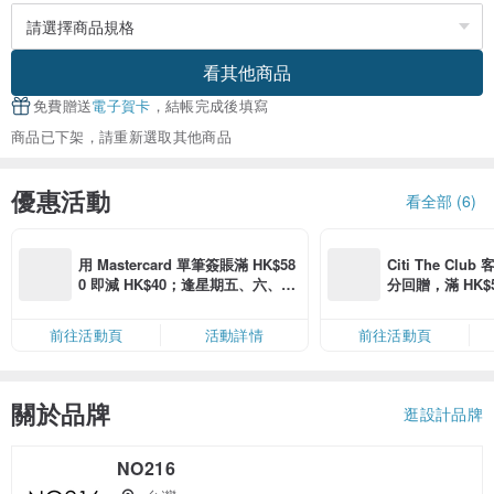
看其他商品
免費贈送
電子賀卡
，結帳完成後填寫
商品已下架，請重新選取其他商品
優惠活動
看全部 (6)
用 Mastercard 單筆簽賬滿 HK$58
Citi The Club
0 即減 HK$40；逢星期五、六、日
分回贈，滿 HK$580
滿 HK$880 即減 HK$80（名額有
Coins（名額
限，額滿即止，僅限「常用信用
前往活動頁
活動詳情
前往活動頁
卡」結帳）
關於品牌
逛設計品牌
NO216