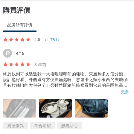
購買評價
品牌所有評價
4.9
(1,781)
e**a
3 年前
終於找到可以裝進我一大堆哩哩叩叩的雜物、夾層夠多方便分類、
設計也好看、外側還有方便抓鑰匙啊、悠遊卡之類小東西的夾層(而
且有拉鍊!!)的大包包了！🥹雖然開箱的時候看到它真的是巨無霸包
突然有點膽怯(?)仔細想想好像也沒有真的這麼多東西要裝？😂
更多
但是！15吋的筆電、600ml的保溫瓶、28cm的折疊傘、39.5號(?)
的鞋子，不管直放橫躺，通通都可以安穩地放進包包裡！不是那種
硬塞進包包之後，拉鍊拉起來之後包包會被迫長高、很緊繃疑似要
把拉鍊撐壞的樣子，也不是會讓包包底部被撐開疑似長角的狀態，
所有夾層空間都非常寬敞！
包包內側邊緣的兩個小暗袋也是很有誠意的大空間，深度可以放一
質感優異
符合期望
服務貼心
枝筆沒問題！包包外側兩邊都有拉鍊夾層，差別在於拼接皮革那側