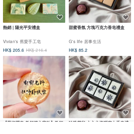
熱銷 | 陽光平安禮盒
甜蜜香氛 方塊巧克力香皂禮盒
Vivian's 舊愛手工皂
G's life 居事生活
HK$ 205.6
HK$ 216.4
HK$ 85.2
【藝術肥皂-教師節文字款】教師
珍珠花兒‧六入方塊巧克力香皂禮
節•客製•快速出貨•謝師禮
盒
看其他商品