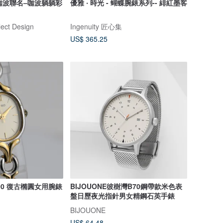
蟲咖波聯名–咖波躺躺彩
優雅 ‧ 時光 - 蝴蝶腕錶系列-- 緋紅墨客
ct Design
Ingenuity 匠心集
US$ 365.25
5D00 復古橢圓女用腕錶
BIJOUONE彼樹灣B70鋼帶款米色表
盤日歷夜光指針男女精鋼石英手錶
BIJOUONE
US$ 64.48