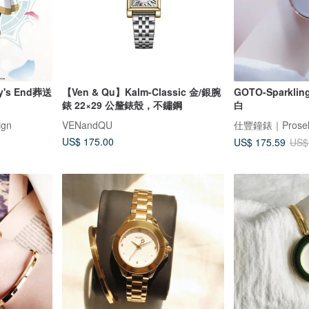
ey's End葬送
【Ven & Qu】Kalm-Classic 金/銀腕
GOTO-Sparkli
錶 22×29 公釐錶殼，不鏽鋼
白
ign
VENandQU
仕豐鐘錶｜Prosele
US$ 175.00
US$ 175.59
US$