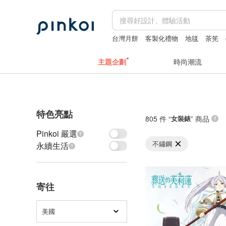
台灣月餅
客製化禮物
地毯
茶筅
主題企劃
時尚潮流
特色亮點
805 件 “
女裝錶
” 商品
Pinkoi 嚴選
不鏽鋼
永續生活
寄往
美國