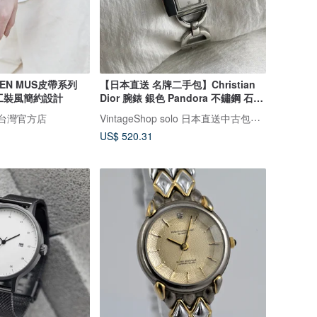
EN MUS皮帶系列
【日本直送 名牌二手包】Christian
系工裝風簡約設計
Dior 腕錶 銀色 Pandora 不鏽鋼 石英
D78-100 pbcnse
VintageShop solo 日本直送中古包專賣店
es 台灣官方店
US$ 520.31