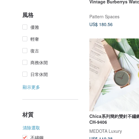
Vintage Burberrys W
風格
Pattern Spaces
US$ 180.56
優雅
輕奢
復古
商務休閒
日常休閒
顯示更多
材質
Chica系列簡約雙針不鏽
CH-9406
清除選取
MEDOTA Luxury
不鏽鋼
US$ 119.38