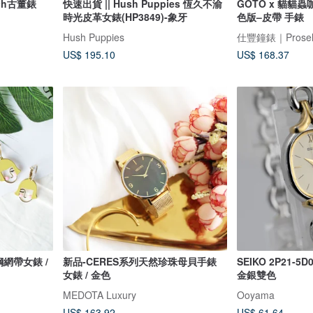
atch古董錶
快速出貨 || Hush Puppies 恆久不渝
GOTO x 貓貓
時光皮革女錶(HP3849)-象牙
色版–皮帶 手錶
Hush Puppies
仕豐鐘錶｜Prosele
US$ 195.10
US$ 168.37
鋼網帶女錶 /
新品-CERES系列天然珍珠母貝手錶
SEIKO 2P21-
女錶 / 金色
金銀雙色
MEDOTA Luxury
Ooyama
US$ 163.92
US$ 61.64