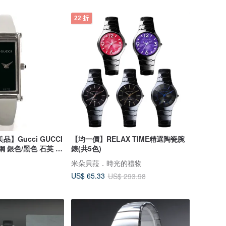
22 折
】Gucci GUCCI
【均一價】RELAX TIME精選陶瓷腕
鏽鋼 銀色/黑色 石英 古
錶(共5色)
米朵貝菈．時光的禮物
US$ 65.33
US$ 293.98