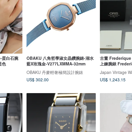
金-蛋白石腕
OBAKU 八角哲學淑女晶鑽腕錶-湖水
古董 Frederiqu
鈷藍色
藍X玫瑰金-V277LXMMA-32mm
上鍊腕錶 Frederiq
315BRG4C26
OBAKU 丹麥輕奢極簡設計腕錶
US$ 302.00
US$ 1,243.15