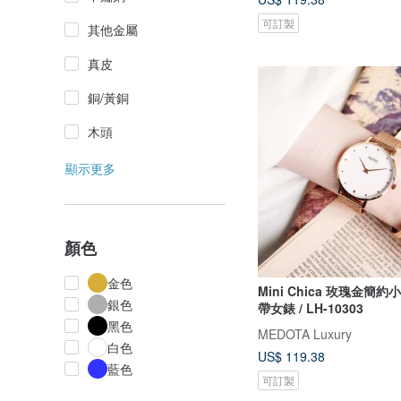
可訂製
其他金屬
真皮
銅/黃銅
木頭
顯示更多
顏色
金色
Mini Chica 玫瑰金簡
銀色
帶女錶 / LH-10303
黑色
MEDOTA Luxury
白色
US$ 119.38
藍色
可訂製