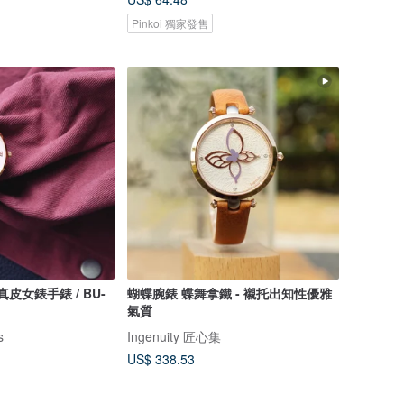
Pinkoi 獨家發售
真皮女錶手錶 / BU-
蝴蝶腕錶 蝶舞拿鐵 - 襯托出知性優雅
氣質
s
Ingenuity 匠心集
US$ 338.53