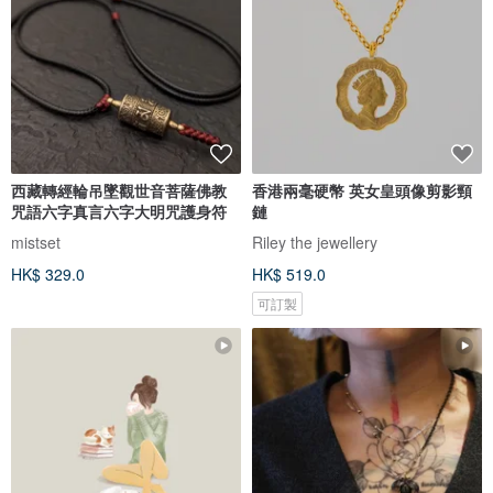
西藏轉經輪吊墜觀世音菩薩佛教
香港兩毫硬幣 英女皇頭像剪影頸
咒語六字真言六字大明咒護身符
鏈
mistset
Riley the jewellery
HK$ 329.0
HK$ 519.0
可訂製