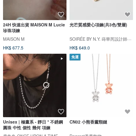
24H 快速出貨 MAISON M Lucie
光芒質感愛心項鍊(共3色/雙層)
珍珠項鍊
SOIRÉE BY N.Y. 蒔華芮設計師輕珠寶
MAISON M
HK$ 677.5
HK$ 649.0
免運
Unisex | 極晝系 - 靜日 * 不銹鋼
CN02 小熊香薰頸鏈
圓珠 中性 個性 幾何 項鍊
鹿角兔 ONCE UPON A TIME
Dearest香薰飾物