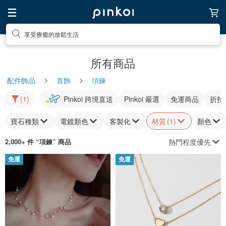
去尋找靈感吧
所有商品
配件飾品
首飾
項鍊
(1)
Pinkoi 跨境直送
Pinkoi 嚴選
免運商品
折扣
寶石種類
電鍍顏色
客製化
材質
(1)
顏色
熱門程度優先
2,000+ 件 “
項鍊
” 商品
免運
免運