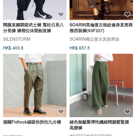
闊腿束腳調節武士褲 寬松日系八
SOARIN英倫復古格紋修身直筒商
分長褲 褲褶位休閒劍道褲
務西裝褲(93F227)
SILENSTORM
SOARIN獨立復古原創男裝
HK$ 403.8
HK$ 657.5
德國Fidlock磁吸快拆扣九分褲
綠色無皺聚彈性纖維闊腿鬆緊腰
高腰褲
machismo
WHITEOAKFACTORY