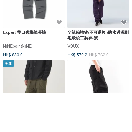
Expert 雙口袋機能長褲
父親節禮物/不可退換 /防水透濕刷
毛飛梭工裝褲-紫
NīNEpointNīNE
VOUX
HK$ 880.0
HK$ 572.2
HK$ 762.9
免運
耐磨防潑工作褲 (軍綠)
SETOUT-戶外休閒寬版工裝褲