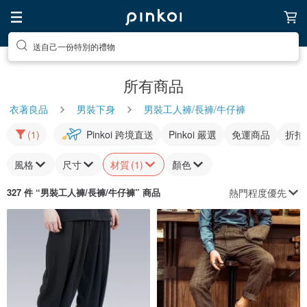
送自己一份特別的禮物
所有商品
衣著良品
男裝下身
男裝工人褲/長褲/牛仔褲
(1)
Pinkoi 跨境直送
Pinkoi 嚴選
免運商品
折扣
風格
尺寸
材質
(1)
顏色
熱門程度優先
327 件 “
男裝工人褲/長褲/牛仔褲
” 商品