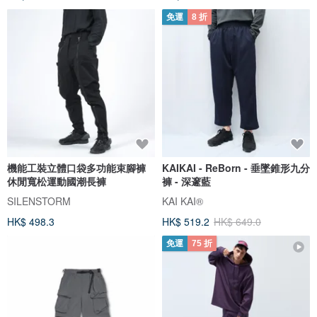
免運
8 折
機能工裝立體口袋多功能束腳褲
KAIKAI - ReBorn - 垂墜錐形九分
休閒寬松運動國潮長褲
褲 - 深邃藍
SILENSTORM
KAI KAI®
HK$ 498.3
HK$ 519.2
HK$ 649.0
免運
75 折