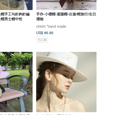
夫帽手工勾針鉤針編
手作-小禮帽-遮陽帽-出遊/輕旅行/生日
女帽男士帽中性
禮物
chichi *hand made
US$ 86.86
可訂製