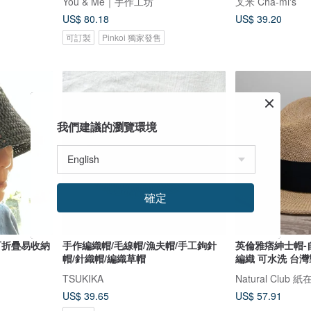
You & Me｜手作工坊
叉米 Cha-mi's
US$ 80.18
US$ 39.20
可訂製
Pinkoi 獨家發售
我們建議的瀏覽環境
確定
可折疊易收納
手作編織帽/毛線帽/漁夫帽/手工鉤針
英倫雅痞紳士帽-
帽/針織帽/編織草帽
編織 可水洗 台灣
TSUKIKA
Natural Club 
US$ 39.65
US$ 57.91