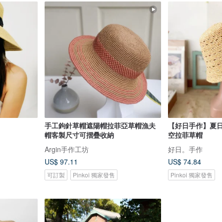
手工鉤針草帽遮陽帽拉菲亞草帽漁夫
【好日手作】夏
帽客製尺寸可摺疊收納
空拉菲草帽
Argin手作工坊
好日。手作
US$ 97.11
US$ 74.84
可訂製
Pinkoi 獨家發售
Pinkoi 獨家發售