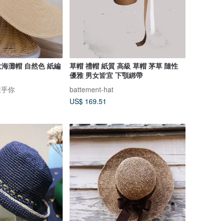
海灘帽 自然色 紙編
草帽 禮帽 紙質 高級 草帽 茅草 隨性
優雅 男女皆宜 下顎綁帶
紙在乎你
battement-hat
US$ 169.51