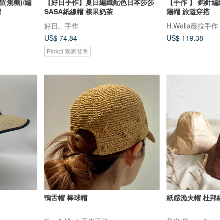
(焦糖)/編
【好日手作】夏日編織配色日本莎莎
【手作 】 鈎針編織 大花朵大帽
帽
SASA紙線帽 榛果奶茶
陽帽 旅遊穿搭
好日。手作
H.Wella薇拉手作
US$ 74.84
US$ 119.38
Pinkoi 獨家發售
鴨舌帽 棒球帽
紙感漁夫帽 杜邦