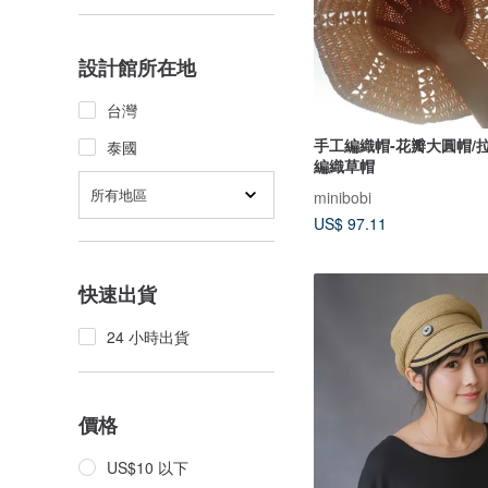
設計館所在地
台灣
手工編織帽-花瓣大圓帽/
泰國
編織草帽
所有地區
minibobi
US$ 97.11
快速出貨
24 小時出貨
價格
US$10 以下