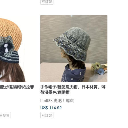
可訂製
散步遮陽帽/紙拉菲
手作帽子/輕便漁夫帽。日本材質。薄
荷潑墨色/遮陽帽
hm98k 走吧！編織
US$ 114.92
 獨家發售
可訂製