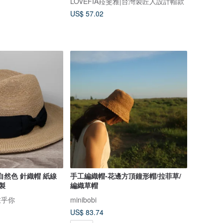
LOVEFIA菈斐雅|台灣製匠人設計帽款
US$ 57.02
自然色 針織帽 紙線
手工編織帽-花邊方頂鐘形帽/拉菲草/
製
編織草帽
紙在乎你
minibobi
US$ 83.74