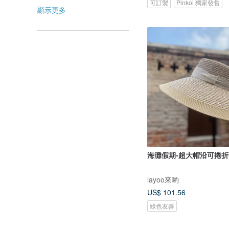
可訂製
Pinkoi 獨家發售
顯示更多
海灘假期-超大帽沿可捲
layoo來喲
US$ 101.56
綠色友善