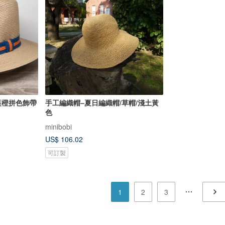
藍橙拼色飾帶
手工編織帽–夏日編織帽/草帽/淺土黃
色
minibobi
US$ 106.02
可訂製
1
2
3