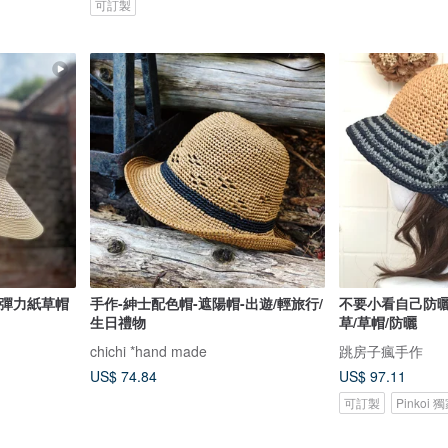
可訂製
折彈力紙草帽
手作-紳士配色帽-遮陽帽-出遊/輕旅行/
不要小看自己防曬
生日禮物
草/草帽/防曬
chichi *hand made
跳房子瘋手作
US$ 74.84
US$ 97.11
可訂製
Pinkoi