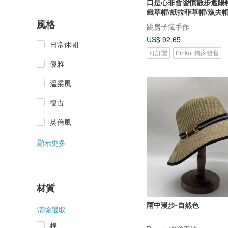
口是心非會習慣散步遮陽帽
織草帽/紙拉菲草帽/漁夫
風格
跳房子瘋手作
US$ 92.65
日常休閒
可訂製
Pinkoi 獨家發售
優雅
溫柔風
復古
英倫風
顯示更多
材質
雨中漫步-自然色
清除選取
棉