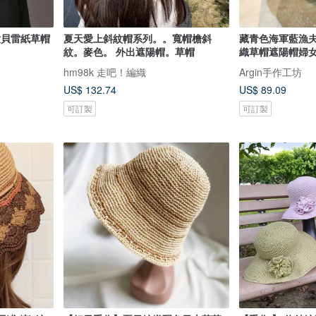
童貝雷紙草帽
夏天愛上斜紋帽系列。。寬帽檐斜
藏青色海軍藍漁
紋。麥色。 外出遮陽帽。草帽
織草帽遮陽帽婦
hm98k 走吧！編織
Argin手作工坊
US$ 132.74
US$ 89.09
可訂製
可訂製