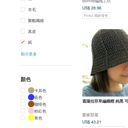
Bonnie編織工坊
US$ 28.96
羊毛
Pinkoi 獨家發售
聚酯纖維
真皮
紙
顯示更多
顏色
卡其色
藍色
遮陽拉菲草編織帽 純黑 
咖啡色
粉紅色
愛家部屋
黃色
US$ 43.21